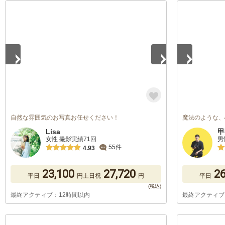
1
/
5
1
/
5
自然な雰囲気のお写真お任せください！
魔法のような、
Lisa
甲
女性 撮影実績71回
男
55件
4.93
23,100
27,720
26
平日
円
土日祝
円
平日
最終アクティブ：12時間以内
最終アクティブ