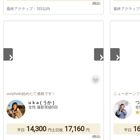
最終アクティブ：3日以内
最終アクティブ
1
/
5
1
/
5
ourphoto始めたて価格です✨
ニューボーンフ
u k a ( うか )
つ
女性 撮影実績0回
女
14,300
17,160
16
平日
円
土日祝
円
平日