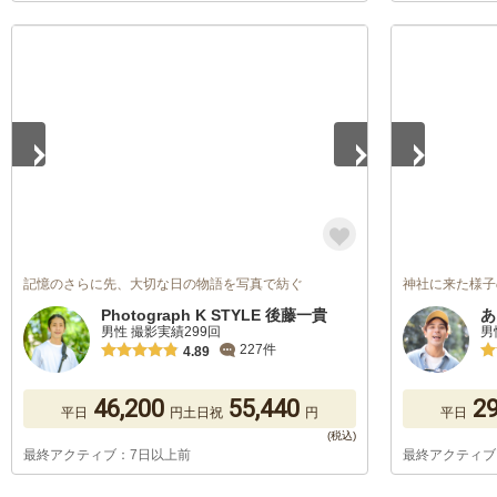
1
/
5
1
/
5
記憶のさらに先、大切な日の物語を写真で紡ぐ
神社に来た様子
Photograph K STYLE 後藤一貴
あ
男性 撮影実績299回
男
227件
4.89
46,200
55,440
29
平日
円
土日祝
円
平日
最終アクティブ：7日以上前
最終アクティブ