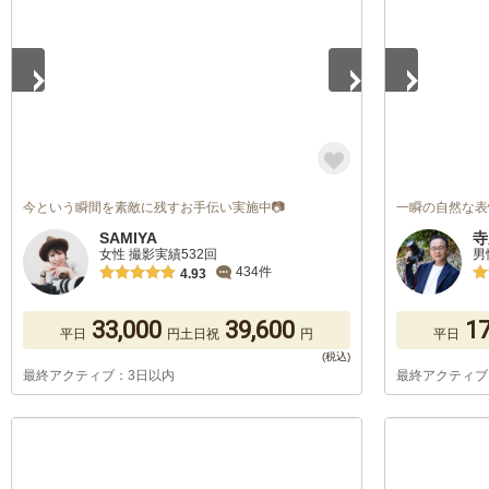
今という瞬間を素敵に残すお手伝い実施中📷
一瞬の自然な表
SAMIYA
寺
女性 撮影実績532回
男
434件
4.93
33,000
39,600
17
平日
円
土日祝
円
平日
最終アクティブ：3日以内
最終アクティブ
1
/
5
1
/
5