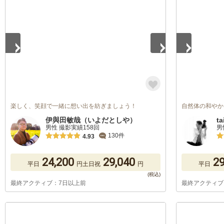
1
/
5
1
/
5
楽しく、笑顔で一緒に想い出を紡ぎましょう！
自然体の和やか
伊與田敏哉（いよだとしや）
ta
男性 撮影実績158回
男
130件
4.93
24,200
29,040
29
平日
円
土日祝
円
平日
最終アクティブ：7日以上前
最終アクティブ
1
/
5
1
/
5