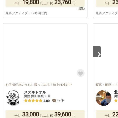
19,800
23,760
23
平日
円
土日祝
円
平日
最終アクティブ：12時間以内
最終アクティブ
1
/
3
お手頃価格のうちに撮ってみる？値上げ検討中
写真・動画・ド
スズキトオル
北
男性 撮影実績58回
男
47件
4.89
33,000
39,600
22
平日
円
土日祝
円
平日