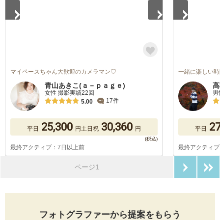
マイペースちゃん大歓迎のカメラマン♡
一緒に楽しい時
青山あきこ(ａ－ｐａｇｅ)
高
女性 撮影実績22回
男
17件
5.00
25,300
30,360
27
平日
円
土日祝
円
平日
最終アクティブ：7日以上前
最終アクティブ
次のペ
ページ1
フォトグラファーから提案をもらう