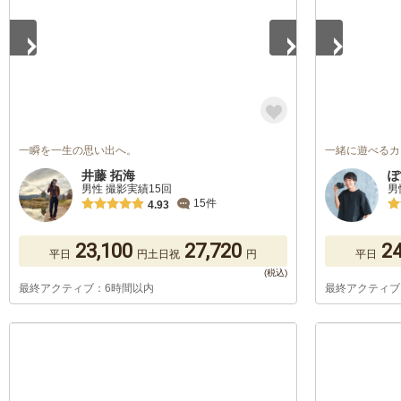
一瞬を一生の思い出へ。
一緒に遊べるカ
井藤 拓海
ぽ
男性 撮影実績15回
男
15件
4.93
23,100
27,720
24
平日
円
土日祝
円
平日
最終アクティブ：6時間以内
最終アクティブ
1
/
5
1
/
5