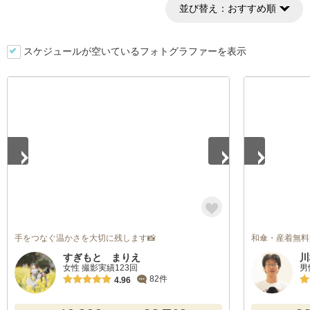
並び替え：
おすすめ順
スケジュールが空いているフォトグラファーを表示
1
/
5
1
/
2
手をつなぐ温かさを大切に残します📸
和傘・産着無料
すぎもと まりえ
川
女性 撮影実績123回
男
82件
4.96