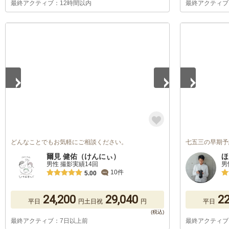
最終アクティブ：12時間以内
最終アクティブ
1
/
5
1
/
2
どんなことでもお気軽にご相談ください。
七五三の早期予
爾見 健佑（けんにぃ）
ほ
男性 撮影実績14回
男
10件
5.00
24,200
29,040
22
平日
円
土日祝
円
平日
最終アクティブ：7日以上前
最終アクティブ