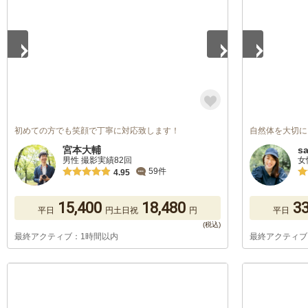
初めての方でも笑顔で丁寧に対応致します！
自然体を大切に
宮本大輔
s
男性 撮影実績82回
女
59件
4.95
15,400
18,480
33
平日
円
土日祝
円
平日
最終アクティブ：1時間以内
最終アクティブ
1
/
5
1
/
5