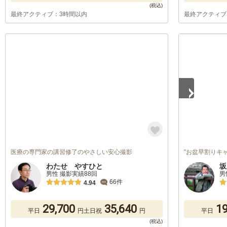
最終アクティブ：3時間以内
最終アクティブ
1
/
2
医療の専門家の講習修了のやさしい安心撮影
"お盆早割りキ
わたせ やすひと
坂
男性 撮影実績88回
男
66件
4.94
29,700
35,640
19
平日
円
土日祝
円
平日