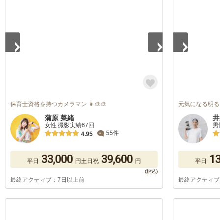
1
/
5
1
/
5
保育士資格を持つカメラマン 👩‍🎨🎨
元気になる明る
蒲原 菜緒
井
女性 撮影実績67回
男
55件
4.95
33,000
39,600
13
平日
円
土日祝
円
平日
最終アクティブ：7日以上前
最終アクティブ
1
/
5
1
/
5