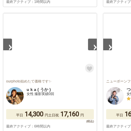
最終アクティブ：1時間以内
最終アクティブ
1
/
5
1
/
5
ourphoto始めたて価格です✨
ニューボーンフ
u k a ( うか )
つ
女性 撮影実績0回
女
14,300
17,160
16
平日
円
土日祝
円
平日
最終アクティブ：6時間以内
最終アクティブ