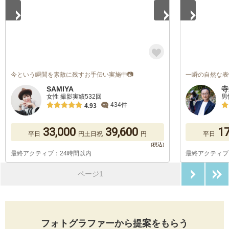
今という瞬間を素敵に残すお手伝い実施中📷
一瞬の自然な表
SAMIYA
寺
女性 撮影実績532回
男
434件
4.93
33,000
39,600
17
平日
円
土日祝
円
平日
最終アクティブ：24時間以内
最終アクティブ
次のペ
ページ1
フォトグラファーから提案をもらう