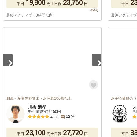
19,800
23,760
23
平日
円
土日祝
円
平日
最終アクティブ：3時間以内
最終アクティブ
1
/
2
和傘・産着無料貸出・お写真100枚以上
お手頃価格のう
川梅 清孝
ス
男性 撮影実績150回
男
124件
4.90
23,100
27,720
33
平日
円
土日祝
円
平日