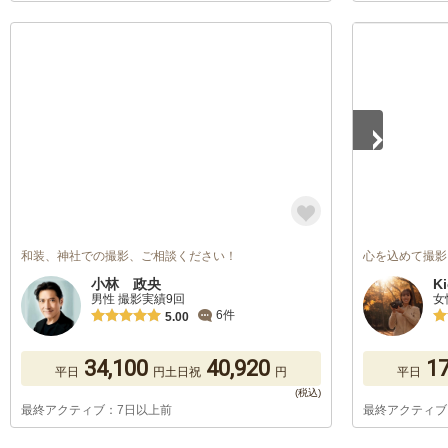
1
/
2
和装、神社での撮影、ご相談ください！
心を込めて撮影い
小林 政央
K
男性 撮影実績9回
女
6件
5.00
34,100
40,920
17
平日
円
土日祝
円
平日
最終アクティブ：7日以上前
最終アクティブ