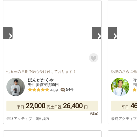
1
/
2
1
/
5
七五三の早期予約も受け付けております！
記憶のさらに先
ほんだたくや
P
男性 撮影実績65回
男
54件
4.89
22,000
26,400
46
平日
円
土日祝
円
平日
最終アクティブ：6日以内
最終アクティブ