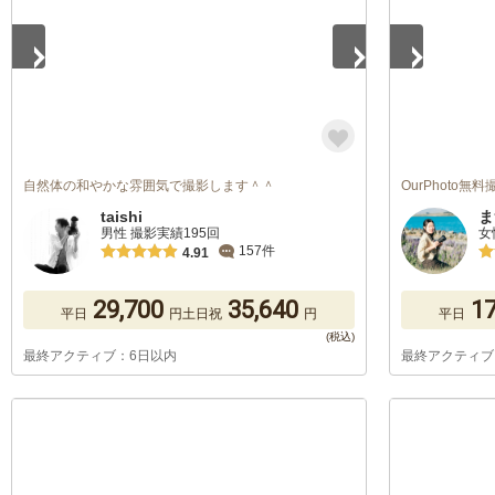
自然体の和やかな雰囲気で撮影します＾＾
OurPhoto
taishi
ま
男性 撮影実績195回
女
157件
4.91
29,700
35,640
17
平日
円
土日祝
円
平日
最終アクティブ：6日以内
最終アクティブ
1
/
5
1
/
5