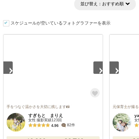
並び替え：
おすすめ順
スケジュールが空いているフォトグラファーを表示
1
/
5
1
/
2
手をつなぐ温かさを大切に残します📸
元保育士が撮る
すぎもと まりえ
y
女性 撮影実績123回
女
82件
4.96