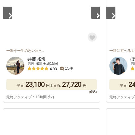
一瞬を一生の思い出へ。
一緒に遊べるカ
井藤 拓海
ぽ
男性 撮影実績15回
男
15件
4.93
23,100
27,720
24
平日
円
土日祝
円
平日
最終アクティブ：12時間以内
最終アクティブ
1
/
5
1
/
5