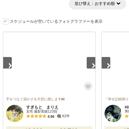
並び替え：
おすすめ順
スケジュールが空いているフォトグラファーを表示
1
/
5
1
/
5
手をつなぐ温かさを大切に残します📸
『幸せ記録係り
すぎもと まりえ
H
女性 撮影実績123回
男
82件
4.96