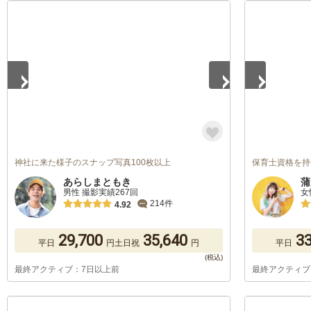
1
/
5
1
/
5
神社に来た様子のスナップ写真100枚以上
保育士資格を持つカ
あらしまともき
蒲
男性 撮影実績267回
女
214件
4.92
29,700
35,640
33
平日
円
土日祝
円
平日
最終アクティブ：7日以上前
最終アクティブ