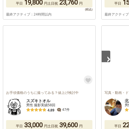
19,800
23,760
15
平日
円
土日祝
円
平日
最終アクティブ：24時間以内
最終アクティブ
1
/
3
お手頃価格のうちに撮ってみる？値上げ検討中
写真・動画・ド
スズキトオル
北
男性 撮影実績58回
男
47件
4.89
33,000
39,600
22
平日
円
土日祝
円
平日