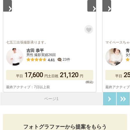
七五三出張撮影承ります。
マイペースちゃ
吉田 恭平
青
男性 撮影実績26回
女
23件
4.61
17,600
21,120
25
平日
円
土日祝
円
平日
最終アクティブ：7日以上前
最終アクティブ
次のペ
ページ1
フォトグラファーから提案をもらう