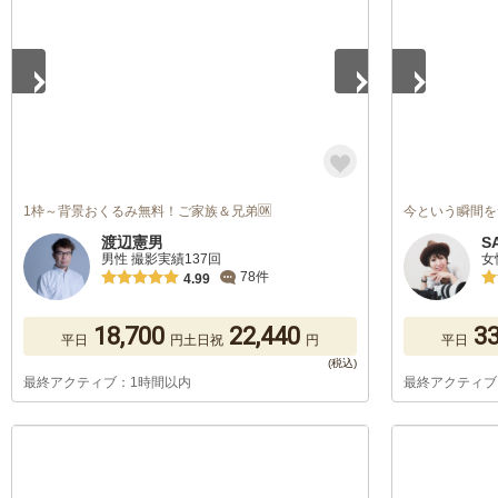
1枠～背景おくるみ無料！ご家族＆兄弟🆗
今という瞬間を
渡辺憲男
S
男性 撮影実績137回
女
78件
4.99
18,700
22,440
33
平日
円
土日祝
円
平日
最終アクティブ：1時間以内
最終アクティブ
1
/
5
1
/
5