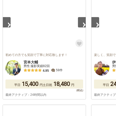
1
/
5
1
/
5
初めての方でも笑顔で丁寧に対応致します！
楽しく、笑顔で
宮本大輔
伊
男性 撮影実績82回
男
59件
4.95
15,400
18,480
24
平日
円
土日祝
円
平日
最終アクティブ：24時間以内
最終アクティブ
1
/
5
1
/
5