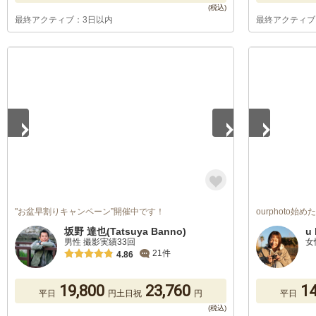
最終アクティブ：3日以内
最終アクティブ
1
/
2
1
/
5
"お盆早割りキャンペーン”開催中です！
ourphoto始
坂野 達也(Tatsuya Banno)
u 
男性 撮影実績33回
女
21件
4.86
19,800
23,760
14
平日
円
土日祝
円
平日