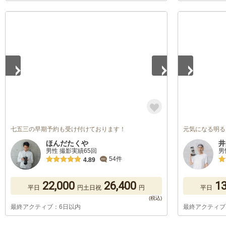
1
/
2
1
/
5
七五三の早期予約も受け付けております！
元気になる明る
ほんだたくや
井
男性 撮影実績65回
男
54件
4.89
22,000
26,400
13
平日
円
土日祝
円
平日
最終アクティブ：6日以内
最終アクティブ