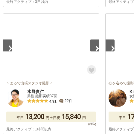
最終アクティブ：3日以内
最終アクティブ
1
/
5
1
/
2
＼まるで出張スタジオ撮影／
心を込めて撮影い
水野貴仁
K
男性 撮影実績37回
女
22件
4.91
13,200
15,840
17
平日
円
土日祝
円
平日
最終アクティブ：1時間以内
最終アクティブ