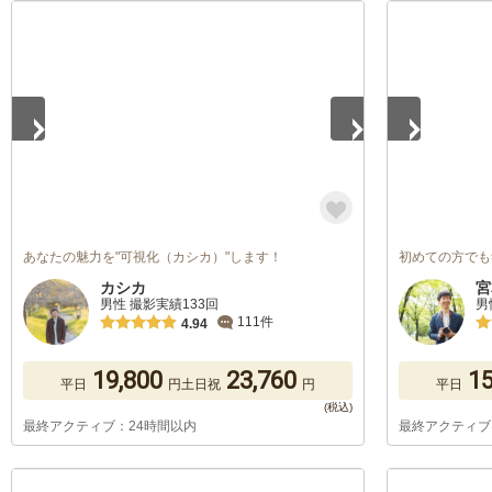
1
/
5
1
/
5
あなたの魅力を"可視化（カシカ）"します！
初めての方でも
カシカ
宮
男性 撮影実績133回
男
111件
4.94
19,800
23,760
15
平日
円
土日祝
円
平日
最終アクティブ：24時間以内
最終アクティブ