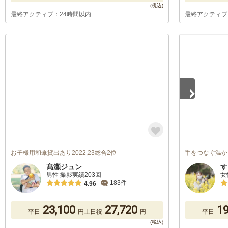
最終アクティブ：24時間以内
最終アクティブ
1
/
5
お子様用和傘貸出あり2022,23総合2位
手をつなぐ温か
髙瀬ジュン
す
男性 撮影実績203回
女
183件
4.96
23,100
27,720
19
平日
円
土日祝
円
平日