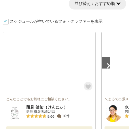
並び替え：
おすすめ順
スケジュールが空いているフォトグラファーを表示
1
/
5
どんなことでもお気軽にご相談ください。
＼まるで出張ス
爾見 健佑（けんにぃ）
水
男性 撮影実績14回
男
10件
5.00