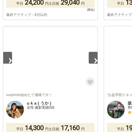
24,200
29,040
13
平日
円
土日祝
円
平日
最終アクティブ：6日以内
最終アクティブ
1
/
5
ourphoto始めたて価格です✨
"お盆早割りキ
u k a ( うか )
坂
女性 撮影実績0回
男
14,300
17,160
19
平日
円
土日祝
円
平日