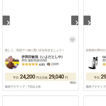
1
/
5
1
/
5
楽しく、笑顔で一緒に想い出を紡ぎましょう！
自然体の和やか
伊與田敏哉（いよだとしや）
ta
男性 撮影実績158回
男
130件
4.93
24,200
29,040
29
平日
円
土日祝
円
平日
最終アクティブ：7日以上前
最終アクティブ
1
/
5
1
/
5