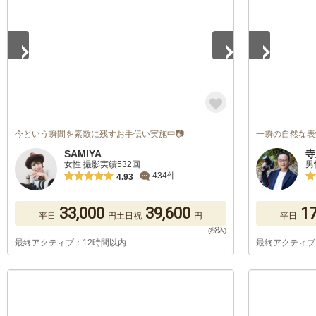
今という瞬間を素敵に残すお手伝い実施中📷
一瞬の自然な表
SAMIYA
寺
女性 撮影実績532回
男
434件
4.93
33,000
39,600
17
平日
円
土日祝
円
平日
最終アクティブ：12時間以内
最終アクティブ
1
/
5
1
/
5