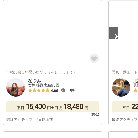
1
/
5
一緒に楽しい思い出づくりをしましょう♪
写真・動画・ド
なつみ
北
女性 撮影実績93回
男
80件
4.86
15,400
18,480
22
平日
円
土日祝
円
平日
最終アクティブ：7日以上前
最終アクティブ