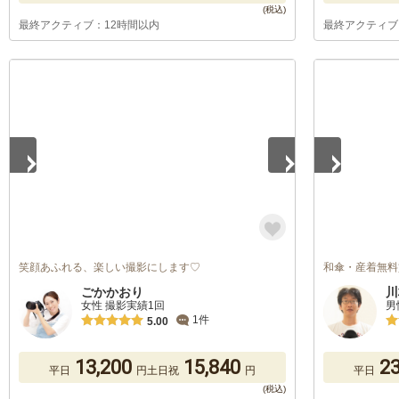
最終アクティブ：12時間以内
最終アクティブ
1
/
2
1
/
5
笑顔あふれる、楽しい撮影にします♡
和傘・産着無料
ごかかおり
川
女性 撮影実績1回
男
1件
5.00
13,200
15,840
23
平日
円
土日祝
円
平日