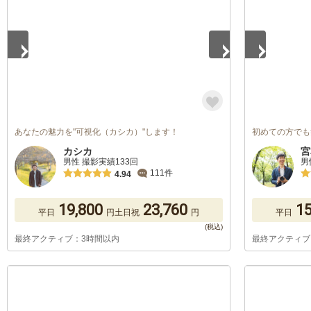
あなたの魅力を"可視化（カシカ）"します！
初めての方でも
カシカ
宮
男性 撮影実績133回
男
111件
4.94
19,800
23,760
15
平日
円
土日祝
円
平日
最終アクティブ：3時間以内
最終アクティブ
1
/
5
1
/
5