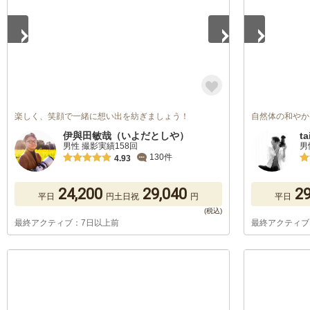
楽しく、笑顔で一緒に想い出を紡ぎましょう！
自然体の和やか
伊與田敏哉（いよだとしや）
ta
男性 撮影実績158回
男
130件
4.93
24,200
29,040
29
平日
円
土日祝
円
平日
最終アクティブ：7日以上前
最終アクティブ
1
/
5
1
/
5