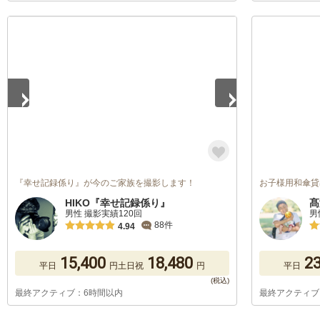
1
/
5
『幸せ記録係り』が今のご家族を撮影します！
お子様用和傘貸出
HIKO『幸せ記録係り』
髙
男性 撮影実績120回
男
88件
4.94
15,400
18,480
23
平日
円
土日祝
円
平日
最終アクティブ：6時間以内
最終アクティブ