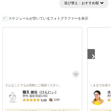
並び替え：
おすすめ順
スケジュールが空いているフォトグラファーを表示
1
/
5
どんなことでもお気軽にご相談ください。
＼まるで出張ス
爾見 健佑（けんにぃ）
水
男性 撮影実績14回
男
10件
5.00