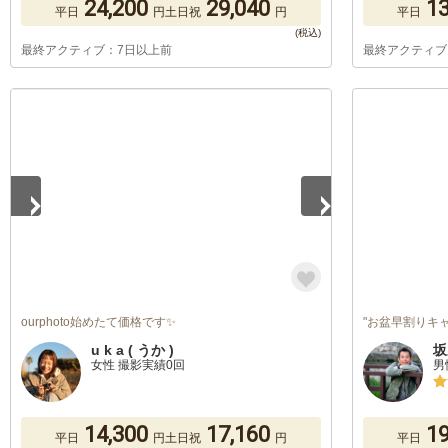
24,200
29,040
13
平日
円
土日祝
円
平日
最終アクティブ：7日以上前
最終アクティブ
1
/
5
ourphoto始めたて価格です✨
"お盆早割りキ
u k a ( うか )
坂
女性 撮影実績0回
男
14,300
17,160
19
平日
円
土日祝
円
平日