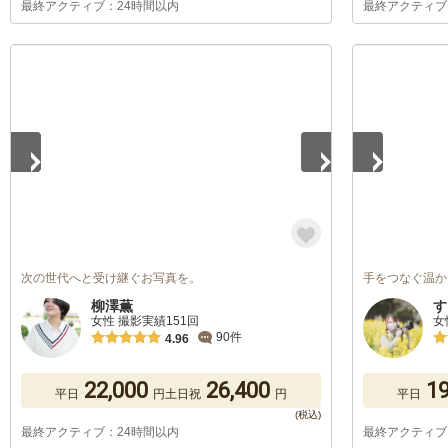
最終アクティブ：24時間以内
最終アクティブ
1
/
5
1
/
5
次の世代へと受け継ぐお写真を。
手をつなぐ温か
柳澤薫
す
女性 撮影実績151回
女
90件
4.96
22,000
26,400
19
平日
円
土日祝
円
平日
最終アクティブ：24時間以内
最終アクティブ