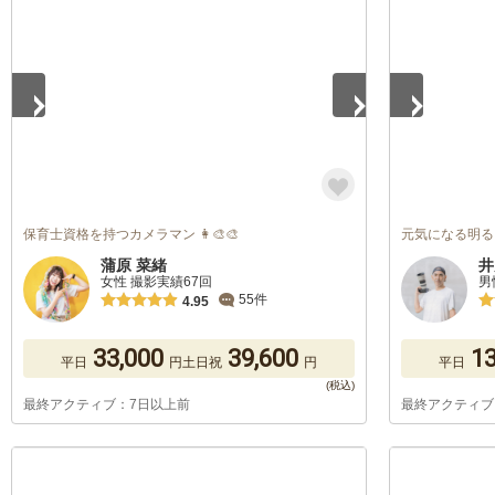
1
/
5
1
/
5
保育士資格を持つカメラマン 👩‍🎨🎨
元気になる明る
蒲原 菜緒
井
女性 撮影実績67回
男
55件
4.95
33,000
39,600
13
平日
円
土日祝
円
平日
最終アクティブ：7日以上前
最終アクティブ
1
/
5
1
/
5