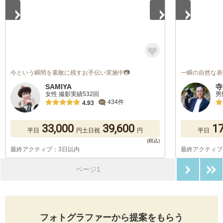
今という瞬間を素敵に残すお手伝い実施中📷
一瞬の自然な表
SAMIYA
寺
女性 撮影実績532回
男
434件
4.93
33,000
39,600
17
平日
円
土日祝
円
平日
最終アクティブ：3日以内
最終アクティブ
次のペ
ページ1
フォトグラファーから提案をもらう