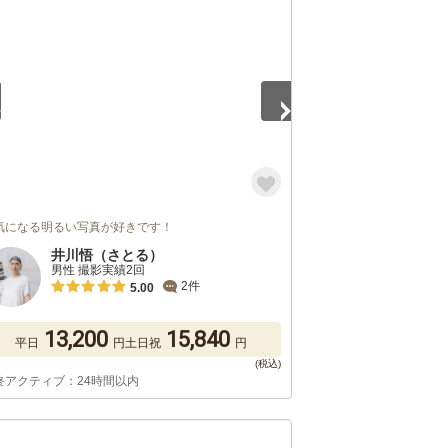
5
気になる明るい写真が好きです！
井川悟（さとる）
男性 撮影実績2回
2件
5.00
13,200
15,840
平日
円
土日祝
円
終アクティブ：24時間以内
5