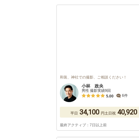
和装、神社での撮影、ご相談ください！
小林 政央
男性 撮影実績9回
6件
5.00
34,100
40,920
平日
円
土日祝
最終アクティブ：7日以上前