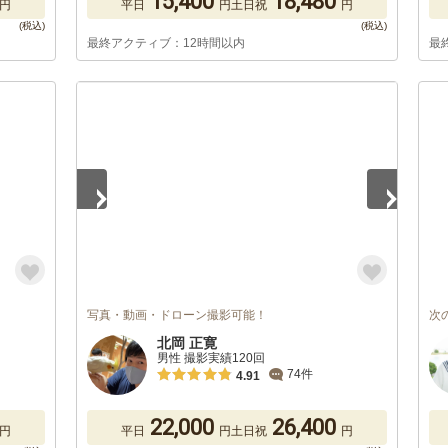
15,400
18,480
円
平日
円
土日祝
円
最終アクティブ：12時間以内
最
1
/
3
写真・動画・ドローン撮影可能！
次
北岡 正寛
男性 撮影実績120回
74件
4.91
22,000
26,400
円
平日
円
土日祝
円