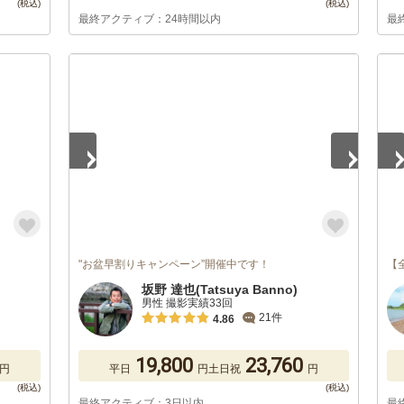
最終アクティブ：24時間以内
最
1
/
2
1
/
"お盆早割りキャンペーン”開催中です！
【
坂野 達也(Tatsuya Banno)
男性 撮影実績33回
21件
4.86
19,800
23,760
円
平日
円
土日祝
円
最終アクティブ：3日以内
最