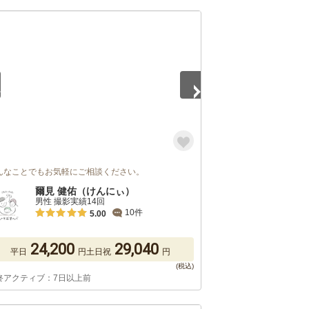
5
んなことでもお気軽にご相談ください。
爾見 健佑（けんにぃ）
男性 撮影実績14回
10件
5.00
24,200
29,040
平日
円
土日祝
円
終アクティブ：7日以上前