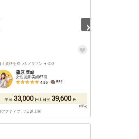
士資格を持つカメラマン 👩‍🎨🎨
蒲原 菜緒
女性 撮影実績67回
55件
4.95
33,000
39,600
平日
円
土日祝
円
終アクティブ：7日以上前
5