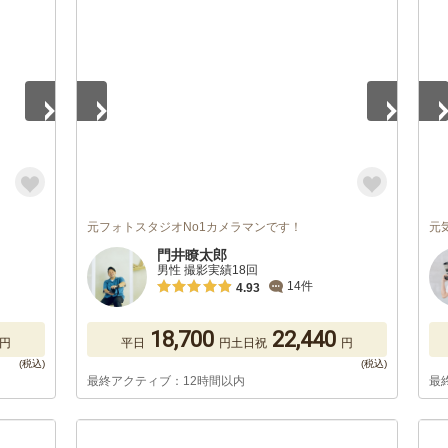
1
/
4
1
/
元フォトスタジオNo1カメラマンです！
元
門井瞭太郎
男性 撮影実績18回
14件
4.93
18,700
22,440
円
平日
円
土日祝
円
最終アクティブ：12時間以内
最
1
/
5
1
/