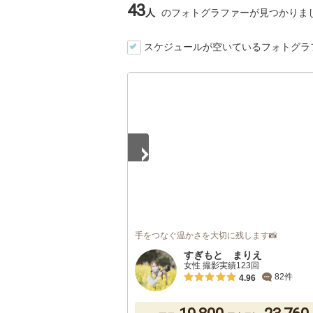
43
人
のフォトグラファーが見つかりま
スケジュールが空いているフォトグラ
1
/
5
手をつなぐ温かさを大切に残します📸
すぎもと まりえ
女性 撮影実績123回
82件
4.96