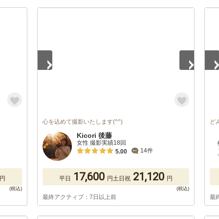
1
/
2
1
/
心を込めて撮影いたします(^^)
ど
Kicori 後藤
女性 撮影実績18回
14件
5.00
17,600
21,120
円
平日
円
土日祝
円
最終アクティブ：7日以上前
最