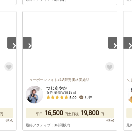
1
/
5
1
/
ニューボーンフォト👶💕限定価格実施◎
＼
つじあやか
女性 撮影実績18回
13件
5.00
16,500
19,800
円
平日
円
土日祝
円
最終アクティブ：3時間以内
最