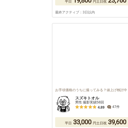
19,800
23,760
平日
円
土日祝
最終アクティブ：3日以内
お手頃価格のうちに撮ってみる？値上げ検討中
スズキトオル
男性 撮影実績58回
47件
4.89
33,000
39,600
平日
円
土日祝