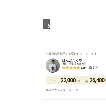
1
/
2
七五三の早期予約も受け付けております！
ほんだたくや
男性 撮影実績65回
54件
4.89
22,000
26,400
平日
円
土日祝
最終アクティブ：6日以内
1
/
5