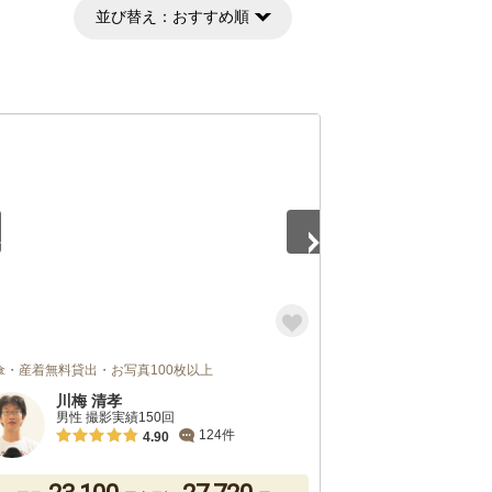
並び替え：
おすすめ順
2
傘・産着無料貸出・お写真100枚以上
川梅 清孝
男性 撮影実績150回
124件
4.90