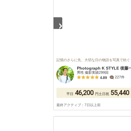
記憶のさらに先、大切な日の物語を写真で紡ぐ
Photograph K STYLE 後
男性 撮影実績299回
227件
4.89
46,200
55,440
平日
円
土日祝
最終アクティブ：7日以上前
1
/
5