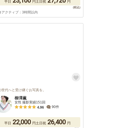
23,100
27,720
平日
円
土日祝
円
終アクティブ：3時間以内
の世代へと受け継ぐお写真を。
柳澤薫
女性 撮影実績151回
90件
4.96
22,000
26,400
平日
円
土日祝
円