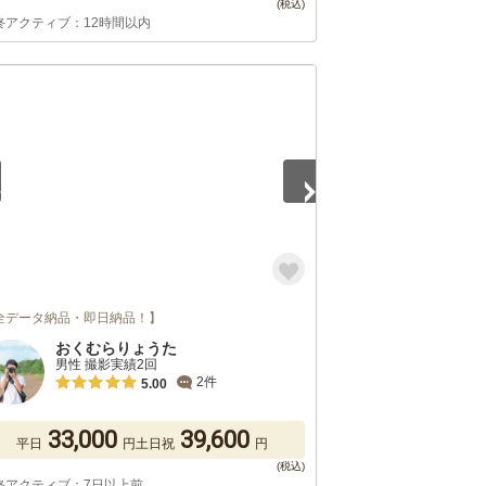
終アクティブ：12時間以内
5
全データ納品・即日納品！】
おくむらりょうた
男性 撮影実績2回
2件
5.00
33,000
39,600
平日
円
土日祝
円
終アクティブ：7日以上前