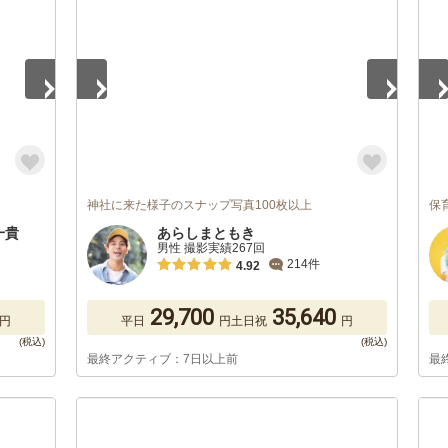
神社に来た様子のスナップ写真100枚以上
保育
藤一貴
あらしまともき
男性 撮影実績267回
214件
4.92
29,700
35,640
円
平日
円
土日祝
円
最終アクティブ：7日以上前
最
1
/
5
1
/