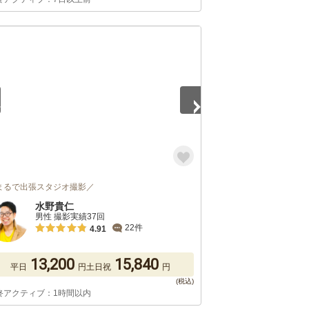
5
まるで出張スタジオ撮影／
水野貴仁
男性 撮影実績37回
22件
4.91
13,200
15,840
平日
円
土日祝
円
終アクティブ：1時間以内