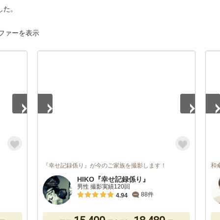
した。
ファーを表示
1
/
5
1
/
『幸せ記録係り』が今のご家族を撮影します！
和
HIKO『幸せ記録係り』
男性 撮影実績120回
88件
4.94