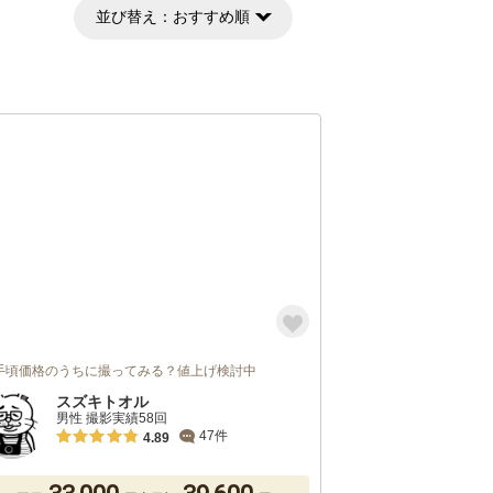
並び替え：
おすすめ順
手頃価格のうちに撮ってみる？値上げ検討中
スズキトオル
男性 撮影実績58回
47件
4.89