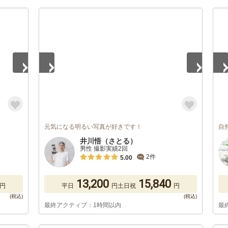
1
/
5
1
/
元気になる明るい写真が好きです！
自
井川悟（さとる）
男性 撮影実績2回
2件
5.00
13,200
15,840
円
平日
円
土日祝
円
最終アクティブ：1時間以内
最