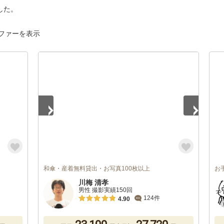
した。
ファーを表示
1
/
2
和傘・産着無料貸出・お写真100枚以上
お
川梅 清孝
男性 撮影実績150回
124件
4.90