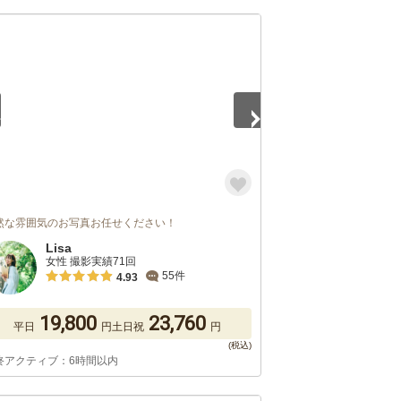
5
然な雰囲気のお写真お任せください！
Lisa
女性 撮影実績71回
55件
4.93
19,800
23,760
平日
円
土日祝
円
終アクティブ：6時間以内