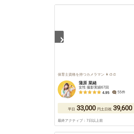
1
/
5
保育士資格を持つカメラマン 👩‍🎨🎨
蒲原 菜緒
女性 撮影実績67回
55件
4.95
33,000
39,600
平日
円
土日祝
最終アクティブ：7日以上前