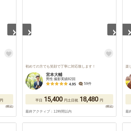
1
/
5
1
/
初めての方でも笑顔で丁寧に対応致します！
楽
宮本大輔
男性 撮影実績82回
59件
4.95
15,400
18,480
円
平日
円
土日祝
円
最終アクティブ：12時間以内
最
1
/
5
1
/