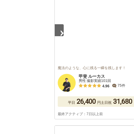
1
/
5
魔法のような、心に残る一瞬を残します！
甲斐 ルーカス
男性 撮影実績101回
75件
4.96
26,400
31,680
平日
円
土日祝
最終アクティブ：7日以上前
1
/
5