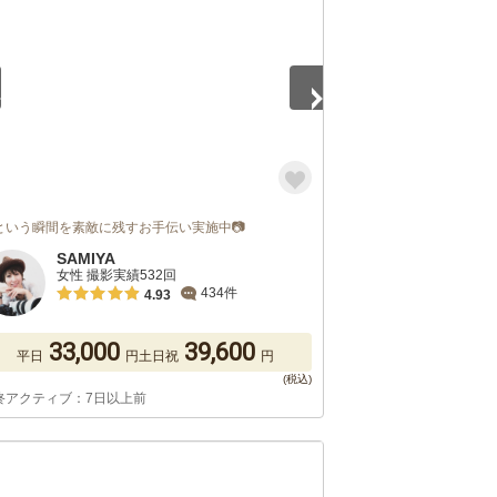
という瞬間を素敵に残すお手伝い実施中📷
SAMIYA
女性 撮影実績532回
434件
4.93
33,000
39,600
平日
円
土日祝
円
終アクティブ：7日以上前
5