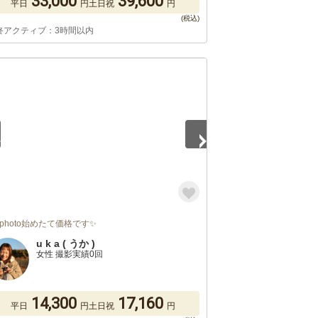
33,000
39,600
平日
円
土日祝
円
終アクティブ：3時間以内
5
rphoto始めたて価格です✨
u k a ( うか )
女性 撮影実績0回
14,300
17,160
平日
円
土日祝
円