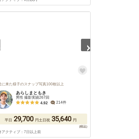
5
社に来た様子のスナップ写真100枚以上
あらしまともき
男性 撮影実績267回
214件
4.92
29,700
35,640
平日
円
土日祝
円
終アクティブ：7日以上前