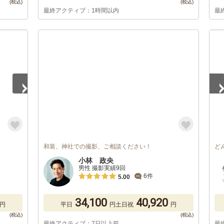
最終アクティブ：1時間以内
最
1
/
和装、神社での撮影、ご相談ください！
ど
小林 政央
男性 撮影実績9回
6件
5.00
34,100
40,920
円
平日
円
土日祝
円
最終アクティブ：7日以上前
最