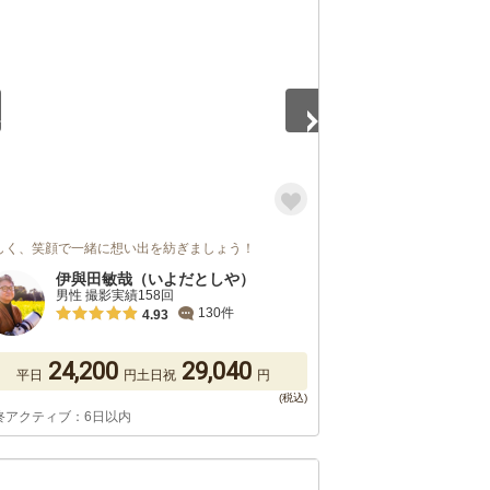
5
しく、笑顔で一緒に想い出を紡ぎましょう！
伊與田敏哉（いよだとしや）
男性 撮影実績158回
130件
4.93
24,200
29,040
平日
円
土日祝
円
終アクティブ：6日以内
5