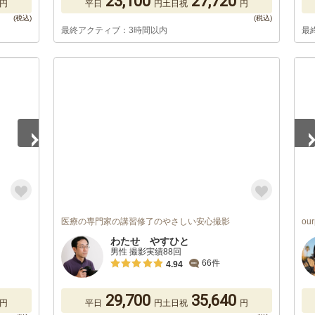
23,100
27,720
円
平日
円
土日祝
円
最終アクティブ：3時間以内
最
1
/
医療の専門家の講習修了のやさしい安心撮影
ou
わたせ やすひと
男性 撮影実績88回
66件
4.94
29,700
35,640
円
平日
円
土日祝
円