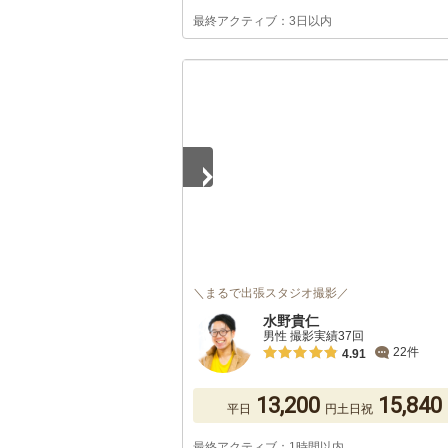
最終アクティブ：3日以内
1
/
5
＼まるで出張スタジオ撮影／
水野貴仁
男性 撮影実績37回
22件
4.91
13,200
15,840
平日
円
土日祝
最終アクティブ：1時間以内