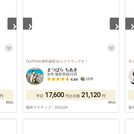
OurPhoto無料撮影会カメラマンです！
今
まつばら ちあき
女性 撮影実績31回
16件
4.94
17,600
21,120
円
平日
円
土日祝
円
最終アクティブ：3日以内
最
1
/
5
1
/