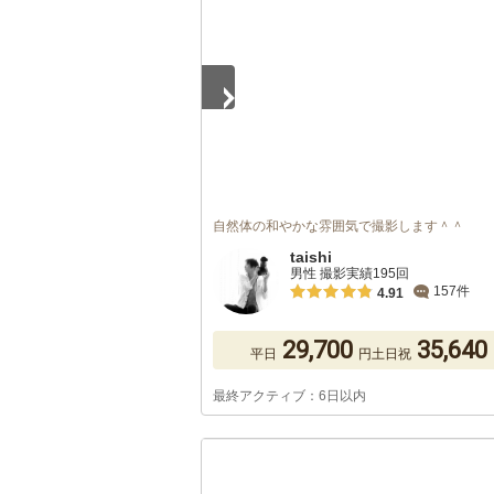
自然体の和やかな雰囲気で撮影します＾＾
taishi
男性 撮影実績195回
157件
4.91
29,700
35,640
平日
円
土日祝
最終アクティブ：6日以内
1
/
5