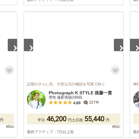
1
/
5
1
/
記憶のさらに先、大切な日の物語を写真で紡ぐ
神
Photograph K STYLE 後藤一貴
男性 撮影実績299回
227件
4.89
46,200
55,440
円
平日
円
土日祝
円
最終アクティブ：7日以上前
最