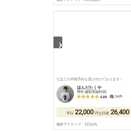
1
/
2
七五三の早期予約も受け付けております！
ほんだたくや
男性 撮影実績65回
54件
4.89
22,000
26,400
平日
円
土日祝
最終アクティブ：3日以内