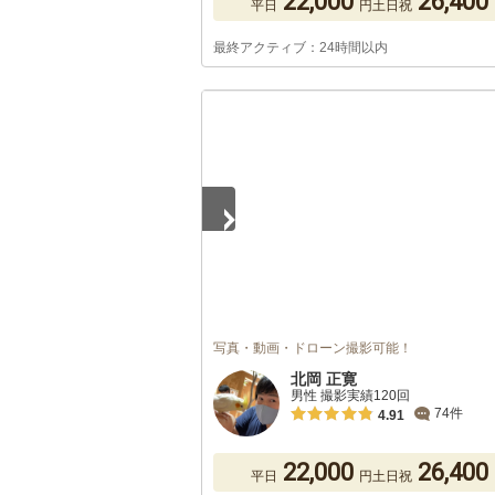
22,000
26,400
平日
円
土日祝
最終アクティブ：24時間以内
1
/
3
写真・動画・ドローン撮影可能！
北岡 正寛
男性 撮影実績120回
74件
4.91
22,000
26,400
平日
円
土日祝