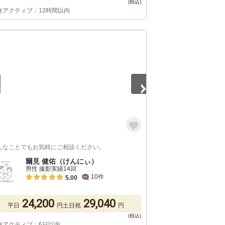
終アクティブ：12時間以内
5
んなことでもお気軽にご相談ください。
爾見 健佑（けんにぃ）
男性 撮影実績14回
10件
5.00
24,200
29,040
平日
円
土日祝
円
終アクティブ：6日以内