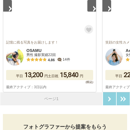
記憶に残る写真をお届けします！
笑顔の女性カメ
OSAMU
A
男性 撮影実績22回
女
14件
4.86
13,200
15,840
22
平日
円
土日祝
円
平日
最終アクティブ：3日以内
最終アクティブ
次のペ
ページ1
フォトグラファーから提案をもらう