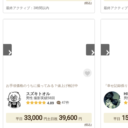
最終アクティブ：3時間以内
最終アクティブ
1
/
5
1
/
5
お手頃価格のうちに撮ってみる？値上げ検討中
『幸せ記録係り
スズキトオル
H
男性 撮影実績58回
男
47件
4.89
33,000
39,600
15
平日
円
土日祝
円
平日