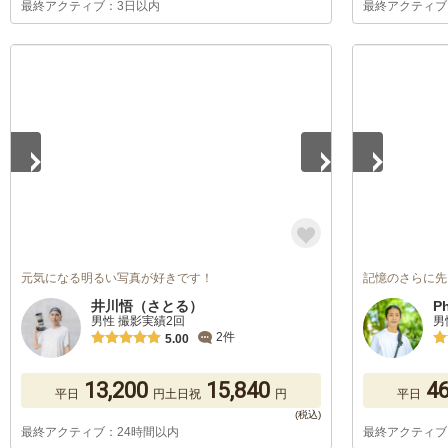
最終アクティブ：3日以内
最終アクティブ
1
/
5
1
/
5
元気になる明るい写真が好きです！
記憶のさらに先
井川悟（さとる）
P
男性 撮影実績2回
男
2件
5.00
13,200
15,840
46
平日
円
土日祝
円
平日
最終アクティブ：24時間以内
最終アクティブ