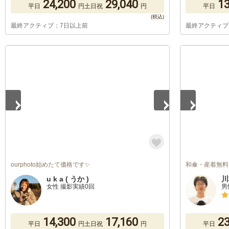
24,200
29,040
13
平日
円
土日祝
円
平日
最終アクティブ：7日以上前
最終アクティブ
1
/
5
1
/
5
ourphoto始めたて価格です✨
和傘・産着無料
u k a ( うか )
川
女性 撮影実績0回
男
14,300
17,160
23
平日
円
土日祝
円
平日