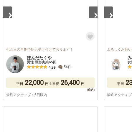
七五三の早期予約も受け付けております！
よろしくお願い
ほんだたくや
み
男性 撮影実績65回
女
54件
4.89
22,000
26,400
23
平日
円
土日祝
円
平日
最終アクティブ：6日以内
最終アクティブ
1
/
5
1
/
5