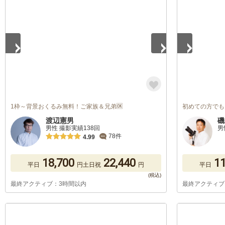
1
/
5
1
/
5
1枠～背景おくるみ無料！ご家族＆兄弟🆗
初めての方でも
渡辺憲男
磯
男性 撮影実績138回
男
78件
4.99
18,700
22,440
11
平日
円
土日祝
円
平日
最終アクティブ：3時間以内
最終アクティブ
1
/
5
1
/
5