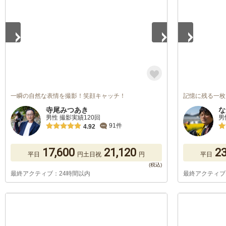
一瞬の自然な表情を撮影！笑顔キャッチ！
記憶に残る一枚
寺尾みつあき
な
男性 撮影実績120回
男
91件
4.92
17,600
21,120
23
平日
円
土日祝
円
平日
最終アクティブ：24時間以内
最終アクティブ
1
/
5
1
/
5