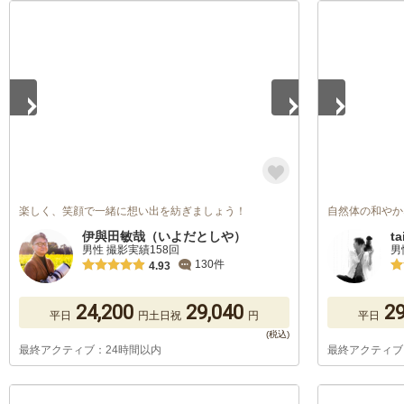
1
/
5
1
/
5
楽しく、笑顔で一緒に想い出を紡ぎましょう！
自然体の和やか
伊與田敏哉（いよだとしや）
ta
男性 撮影実績158回
男
130件
4.93
24,200
29,040
29
平日
円
土日祝
円
平日
最終アクティブ：24時間以内
最終アクティブ