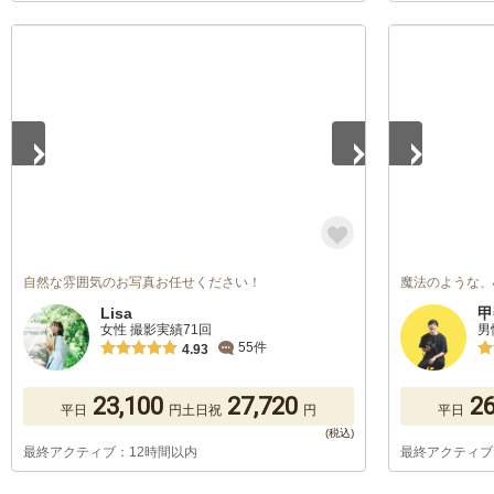
1
/
5
1
/
5
自然な雰囲気のお写真お任せください！
魔法のような、
Lisa
甲
女性 撮影実績71回
男
55件
4.93
23,100
27,720
26
平日
円
土日祝
円
平日
最終アクティブ：12時間以内
最終アクティブ