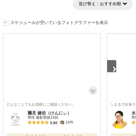
並び替え：
おすすめ順
スケジュールが空いているフォトグラファーを表示
1
/
5
どんなことでもお気軽にご相談ください。
＼まるで出張ス
爾見 健佑（けんにぃ）
水
男性 撮影実績14回
男
10件
5.00