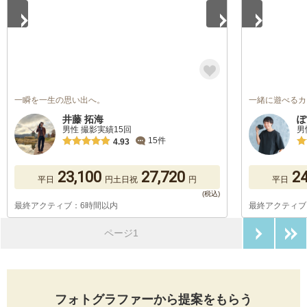
一瞬を一生の思い出へ。
一緒に遊べるカ
井藤 拓海
ぽ
男性 撮影実績15回
男
15件
4.93
23,100
27,720
24
平日
円
土日祝
円
平日
最終アクティブ：6時間以内
最終アクティブ
次のペ
ページ1
フォトグラファーから提案をもらう