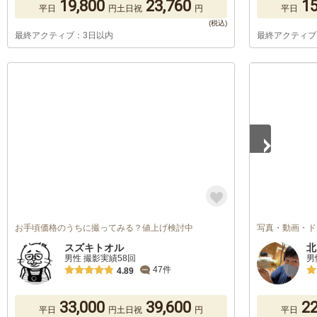
19,800
23,760
15
平日
円
土日祝
円
平日
最終アクティブ：3日以内
最終アクティブ
1
/
3
お手頃価格のうちに撮ってみる？値上げ検討中
写真・動画・ド
スズキトオル
北
男性 撮影実績58回
男
47件
4.89
33,000
39,600
22
平日
円
土日祝
円
平日