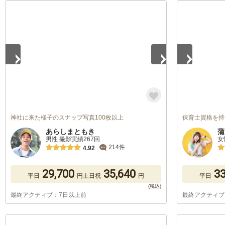
1
/
5
1
/
5
神社に来た様子のスナップ写真100枚以上
保育士資格を持つカ
あらしまともき
蒲
男性 撮影実績267回
女
214件
4.92
29,700
35,640
33
平日
円
土日祝
円
平日
最終アクティブ：7日以上前
最終アクティブ