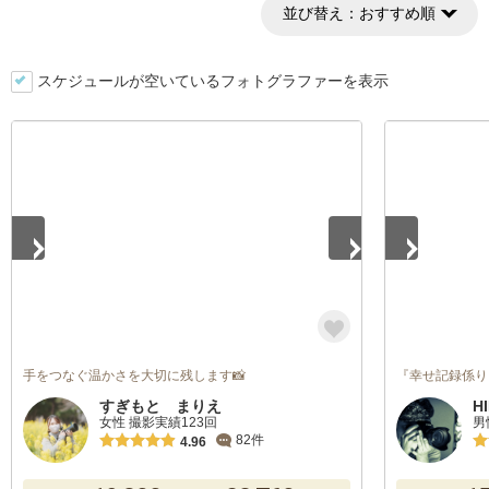
並び替え：
おすすめ順
スケジュールが空いているフォトグラファーを表示
1
/
5
1
/
5
手をつなぐ温かさを大切に残します📸
『幸せ記録係り
すぎもと まりえ
H
女性 撮影実績123回
男
82件
4.96