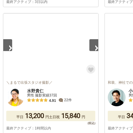
最終アクティブ：3日以内
最終アクティブ
1
/
5
＼まるで出張スタジオ撮影／
和装、神社での
水野貴仁
小
男性 撮影実績37回
男
22件
4.91
13,200
15,840
34
平日
円
土日祝
円
平日
最終アクティブ：1時間以内
最終アクティブ