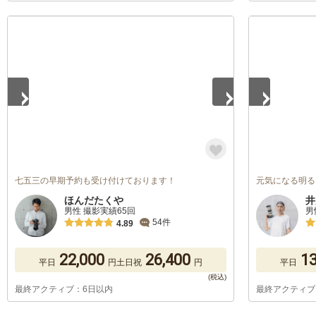
1
/
2
1
/
5
七五三の早期予約も受け付けております！
元気になる明る
ほんだたくや
井
男性 撮影実績65回
男
54件
4.89
22,000
26,400
13
平日
円
土日祝
円
平日
最終アクティブ：6日以内
最終アクティブ