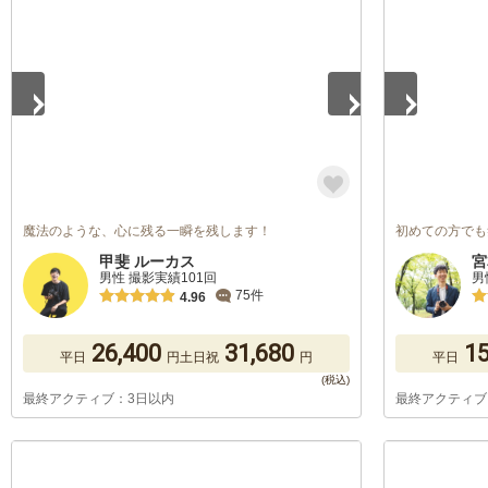
1
/
5
1
/
5
魔法のような、心に残る一瞬を残します！
初めての方でも
甲斐 ルーカス
宮
男性 撮影実績101回
男
75件
4.96
26,400
31,680
15
平日
円
土日祝
円
平日
最終アクティブ：3日以内
最終アクティブ
1
/
5
1
/
5