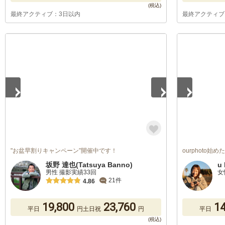
最終アクティブ：3日以内
最終アクティブ
1
/
2
1
/
5
"お盆早割りキャンペーン”開催中です！
ourphoto始
坂野 達也(Tatsuya Banno)
u 
男性 撮影実績33回
女
21件
4.86
19,800
23,760
14
平日
円
土日祝
円
平日