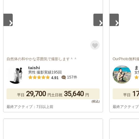
自然体の和やかな雰囲気で撮影します＾＾
OurPhoto
taishi
ま
男性 撮影実績195回
女
157件
4.91
29,700
35,640
17
平日
円
土日祝
円
平日
最終アクティブ：7日以上前
最終アクティブ
1
/
5
1
/
5