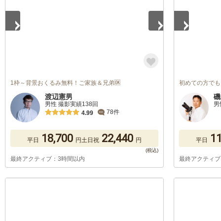
1枠～背景おくるみ無料！ご家族＆兄弟🆗
初めての方でも
渡辺憲男
磯
男性 撮影実績138回
男
78件
4.99
18,700
22,440
11
平日
円
土日祝
円
平日
最終アクティブ：3時間以内
最終アクティブ
1
/
5
1
/
5