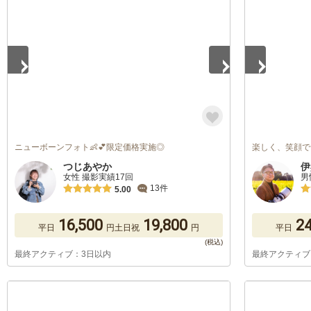
1
/
5
1
/
5
ニューボーンフォト👶💕限定価格実施◎
楽しく、笑顔で
つじあやか
伊
女性 撮影実績17回
男
13件
5.00
16,500
19,800
24
平日
円
土日祝
円
平日
最終アクティブ：3日以内
最終アクティブ
1
/
5
1
/
5