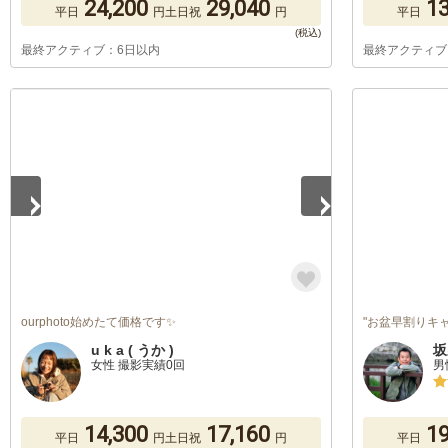
24,200
29,040
13
平日
円
土日祝
円
平日
最終アクティブ：6日以内
最終アクティブ
1
/
5
ourphoto始めたて価格です✨
"お盆早割りキ
u k a ( うか )
坂
女性 撮影実績0回
男
14,300
17,160
19
平日
円
土日祝
円
平日