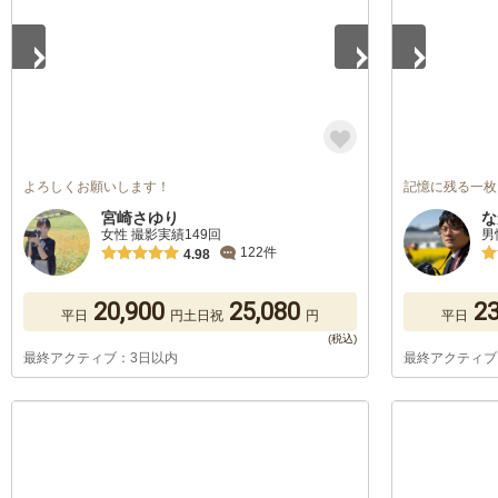
よろしくお願いします！
記憶に残る一枚
宮崎さゆり
な
女性 撮影実績149回
男
122件
4.98
20,900
25,080
23
平日
円
土日祝
円
平日
最終アクティブ：3日以内
最終アクティブ
1
/
5
1
/
5