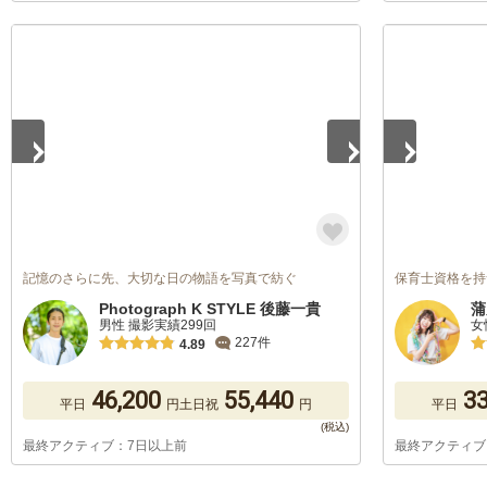
1
/
5
1
/
5
記憶のさらに先、大切な日の物語を写真で紡ぐ
保育士資格を持つカ
Photograph K STYLE 後藤一貴
蒲
男性 撮影実績299回
女
227件
4.89
46,200
55,440
33
平日
円
土日祝
円
平日
最終アクティブ：7日以上前
最終アクティブ