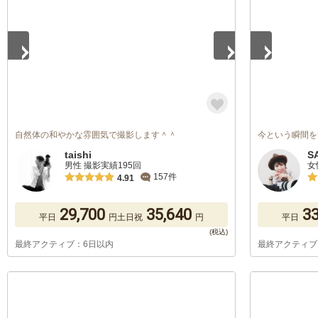
自然体の和やかな雰囲気で撮影します＾＾
今という瞬間を
taishi
S
男性 撮影実績195回
女
157件
4.91
29,700
35,640
33
平日
円
土日祝
円
平日
最終アクティブ：6日以内
最終アクティブ
1
/
5
1
/
5