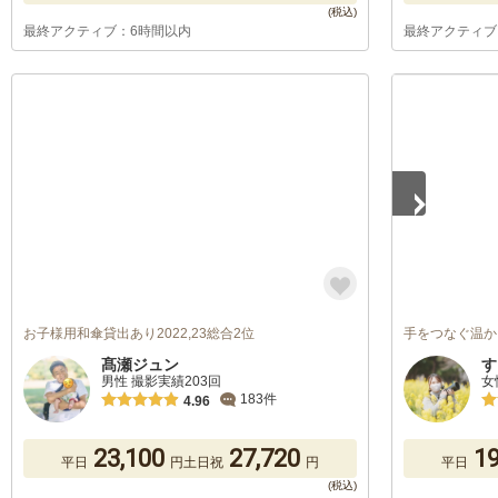
最終アクティブ：6時間以内
最終アクティブ
1
/
5
お子様用和傘貸出あり2022,23総合2位
手をつなぐ温か
髙瀬ジュン
す
男性 撮影実績203回
女
183件
4.96
23,100
27,720
19
平日
円
土日祝
円
平日