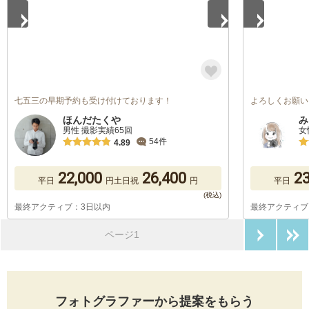
七五三の早期予約も受け付けております！
よろしくお願い
ほんだたくや
み
男性 撮影実績65回
女
54件
4.89
22,000
26,400
23
平日
円
土日祝
円
平日
最終アクティブ：3日以内
最終アクティブ
次のペ
ページ1
フォトグラファーから提案をもらう