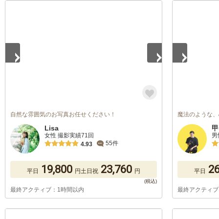
1
/
5
1
/
5
自然な雰囲気のお写真お任せください！
魔法のような、
Lisa
甲
女性 撮影実績71回
男
55件
4.93
19,800
23,760
26
平日
円
土日祝
円
平日
最終アクティブ：1時間以内
最終アクティブ