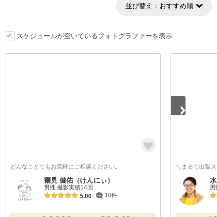
並び替え：
おすすめ順
スケジュールが空いているフォトグラファーを表示
1
/
5
どんなことでもお気軽にご相談ください。
＼まるで出張ス
爾見 健佑（けんにぃ）
水
男性 撮影実績14回
男
10件
5.00