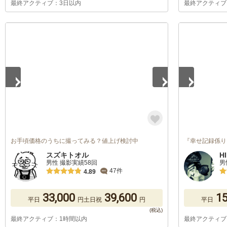
最終アクティブ：3日以内
最終アクティブ
1
/
5
1
/
5
お手頃価格のうちに撮ってみる？値上げ検討中
『幸せ記録係り
スズキトオル
H
男性 撮影実績58回
男
47件
4.89
33,000
39,600
15
平日
円
土日祝
円
平日
最終アクティブ：1時間以内
最終アクティブ