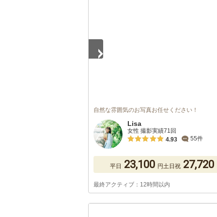
1
/
5
自然な雰囲気のお写真お任せください！
Lisa
女性 撮影実績71回
55件
4.93
23,100
27,720
平日
円
土日祝
最終アクティブ：12時間以内
1
/
5