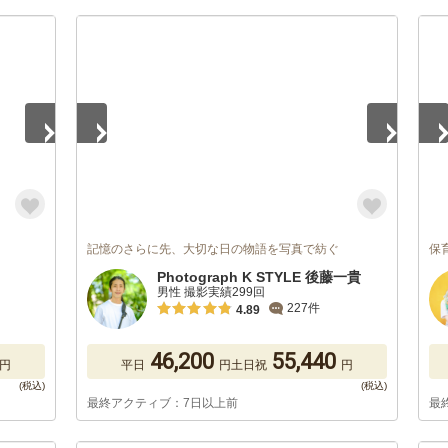
1
/
5
1
/
記憶のさらに先、大切な日の物語を写真で紡ぐ
保育
Photograph K STYLE 後藤一貴
男性 撮影実績299回
227件
4.89
46,200
55,440
円
平日
円
土日祝
円
最終アクティブ：7日以上前
最