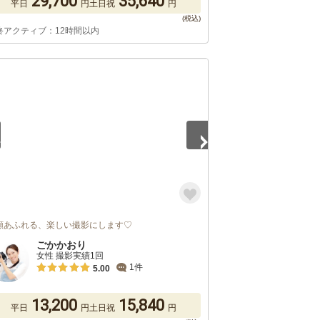
29,700
35,640
平日
円
土日祝
円
終アクティブ：12時間以内
2
顔あふれる、楽しい撮影にします♡
ごかかおり
女性 撮影実績1回
1件
5.00
13,200
15,840
平日
円
土日祝
円