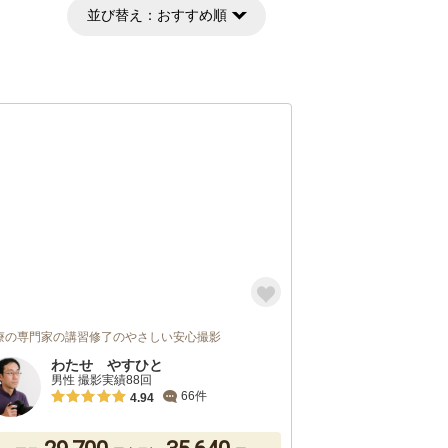
並び替え：
おすすめ順
療の専門家の講習修了のやさしい安心撮影
わたせ やすひと
男性 撮影実績88回
66件
4.94