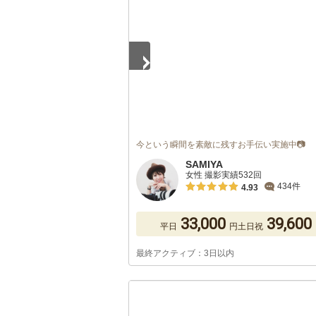
今という瞬間を素敵に残すお手伝い実施中📷
SAMIYA
女性 撮影実績532回
434件
4.93
33,000
39,600
平日
円
土日祝
最終アクティブ：3日以内
1
/
5