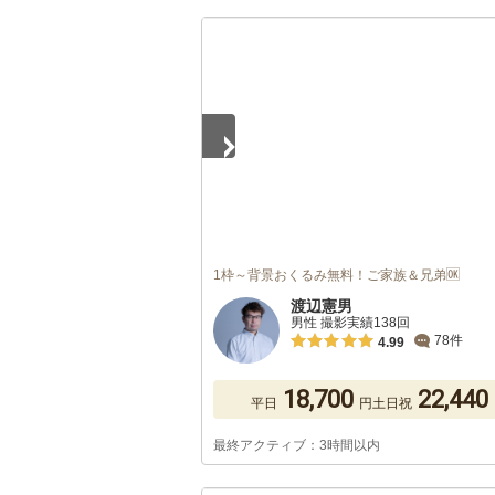
1
/
5
1枠～背景おくるみ無料！ご家族＆兄弟🆗
渡辺憲男
男性 撮影実績138回
78件
4.99
18,700
22,440
平日
円
土日祝
最終アクティブ：3時間以内