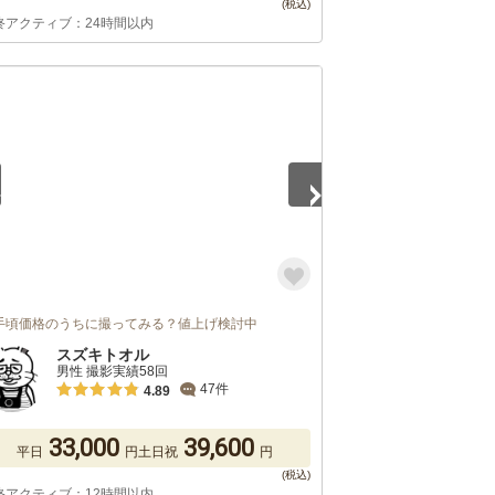
終アクティブ：24時間以内
5
手頃価格のうちに撮ってみる？値上げ検討中
スズキトオル
男性 撮影実績58回
47件
4.89
33,000
39,600
平日
円
土日祝
円
終アクティブ：12時間以内