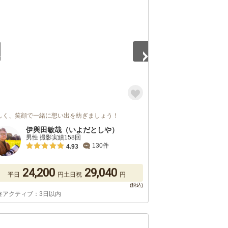
5
しく、笑顔で一緒に想い出を紡ぎましょう！
伊與田敏哉（いよだとしや）
男性 撮影実績158回
130件
4.93
24,200
29,040
平日
円
土日祝
円
終アクティブ：3日以内
5