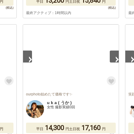
13,200
15,840
円
平日
円
土日祝
円
最終アクティブ：1時間以内
最
1
/
5
1
/
ourphoto始めたて価格です✨
笑
u k a ( うか )
女性 撮影実績0回
14,300
17,160
円
平日
円
土日祝
円