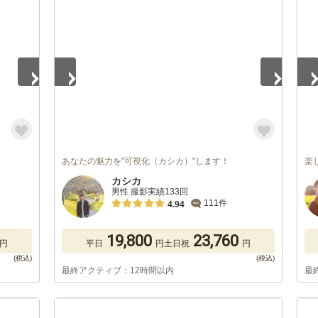
1
/
5
1
/
あなたの魅力を"可視化（カシカ）"します！
楽
カシカ
男性 撮影実績133回
111件
4.94
19,800
23,760
円
平日
円
土日祝
円
最終アクティブ：12時間以内
最
1
/
5
1
/