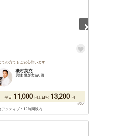
めての方でもご安心願います！
磯村英克
男性 撮影実績0回
11,000
13,200
平日
円
土日祝
円
終アクティブ：12時間以内
5