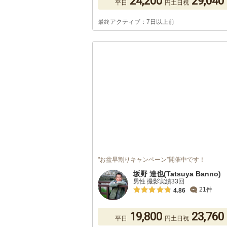
24,200
29,040
平日
円
土日祝
最終アクティブ：7日以上前
"お盆早割りキャンペーン”開催中です！
坂野 達也(Tatsuya Banno)
男性 撮影実績33回
21件
4.86
19,800
23,760
平日
円
土日祝