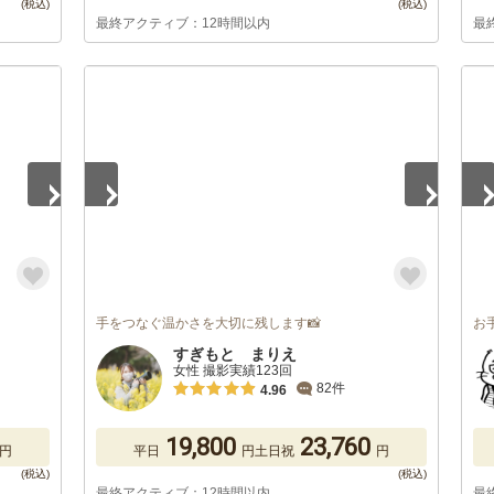
最終アクティブ：12時間以内
最
1
/
5
1
/
手をつなぐ温かさを大切に残します📸
お
すぎもと まりえ
女性 撮影実績123回
82件
4.96
19,800
23,760
円
平日
円
土日祝
円
最終アクティブ：12時間以内
最