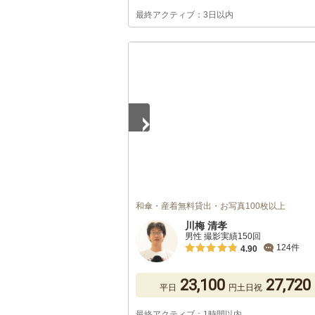
最終アクティブ：3日以内
1
/
5
和傘・産着無料貸出・お写真100枚以上
川梅 清孝
男性 撮影実績150回
124件
4.90
23,100
27,720
平日
円
土日祝
最終アクティブ：1時間以内