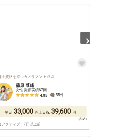
5
士資格を持つカメラマン 👩‍🎨🎨
蒲原 菜緒
女性 撮影実績67回
55件
4.95
33,000
39,600
平日
円
土日祝
円
終アクティブ：7日以上前