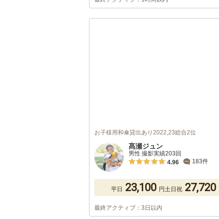
お子様用和傘貸出あり2022,23総合2位
髙瀬ジュン
男性 撮影実績203回
183件
4.96
23,100
27,720
平日
円
土日祝
最終アクティブ：3日以内