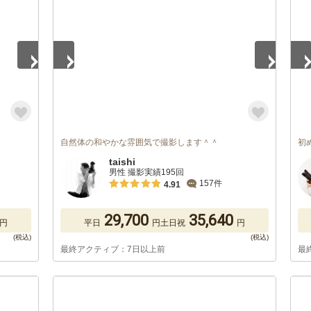
自然体の和やかな雰囲気で撮影します＾＾
初
taishi
男性 撮影実績195回
157件
4.91
29,700
35,640
円
平日
円
土日祝
円
最終アクティブ：7日以上前
最
1
/
5
1
/