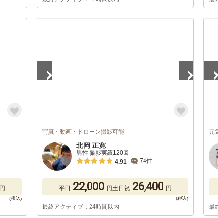
1
/
5
1
/
写真・動画・ドローン撮影可能！
元
北岡 正寛
男性 撮影実績120回
74件
4.91
22,000
26,400
円
平日
円
土日祝
円
最終アクティブ：24時間以内
最