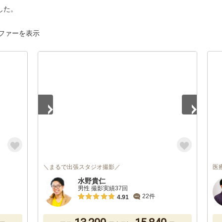
した。
ファーを表示
1
/
5
＼まるで出張スタジオ撮影／
医
水野貴仁
男性 撮影実績37回
22件
4.91