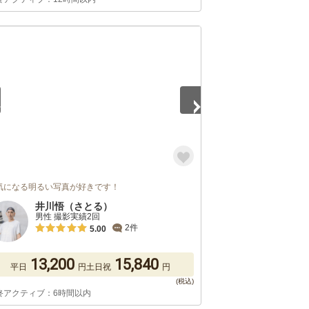
5
気になる明るい写真が好きです！
井川悟（さとる）
男性 撮影実績2回
2件
5.00
13,200
15,840
平日
円
土日祝
円
終アクティブ：6時間以内