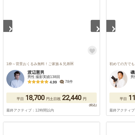
1
/
5
1
/
5
1枠～背景おくるみ無料！ご家族＆兄弟🆗
初めての方でも
渡辺憲男
磯
男性 撮影実績138回
男
78件
4.99
18,700
22,440
11
平日
円
土日祝
円
平日
最終アクティブ：12時間以内
最終アクティブ
1
/
5
1
/
5