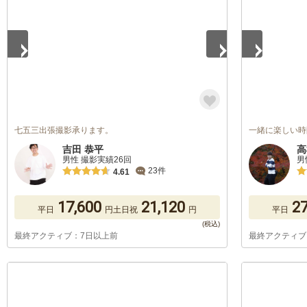
七五三出張撮影承ります。
一緒に楽しい時
吉田 恭平
高
男性 撮影実績26回
男
23件
4.61
17,600
21,120
27
平日
円
土日祝
円
平日
最終アクティブ：7日以上前
最終アクティブ
1
/
5
1
/
5