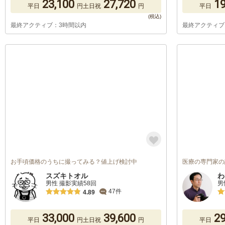
23,100
27,720
19
平日
円
土日祝
円
平日
最終アクティブ：3時間以内
最終アクティブ
お手頃価格のうちに撮ってみる？値上げ検討中
医療の専門家の
スズキトオル
わ
男性 撮影実績58回
男
47件
4.89
33,000
39,600
29
平日
円
土日祝
円
平日