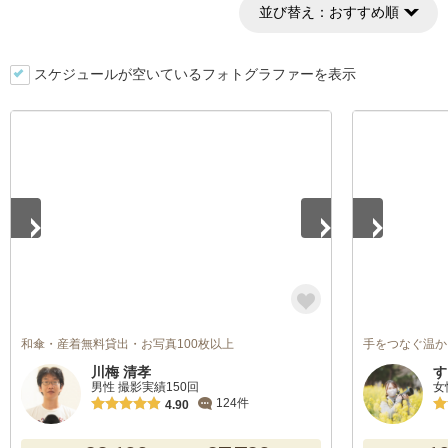
並び替え：
おすすめ順
スケジュールが空いているフォトグラファーを表示
1
/
2
1
/
5
和傘・産着無料貸出・お写真100枚以上
手をつなぐ温か
川梅 清孝
す
男性 撮影実績150回
女
124件
4.90