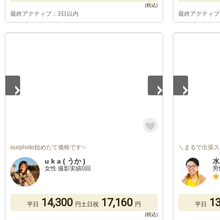
最終アクティブ：3日以内
最終アクティブ
1
/
5
1
/
5
ourphoto始めたて価格です✨
＼まるで出張ス
u k a ( うか )
水
女性 撮影実績0回
男
14,300
17,160
13
平日
円
土日祝
円
平日