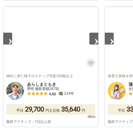
1
/
5
1
/
5
神社に来た様子のスナップ写真100枚以上
保育士資格を持つカ
あらしまともき
蒲
男性 撮影実績267回
女
214件
4.92
29,700
35,640
33
平日
円
土日祝
円
平日
最終アクティブ：7日以上前
最終アクティブ