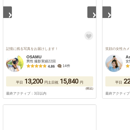
記憶に残る写真をお届けします！
笑顔の女性カメ
OSAMU
A
男性 撮影実績22回
女
14件
4.86
13,200
15,840
22
平日
円
土日祝
円
平日
最終アクティブ：3日以内
最終アクティブ
1
/
5