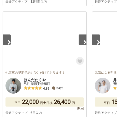
最終アクティブ：12時間以内
最終アクティブ
1
/
2
1
/
5
七五三の早期予約も受け付けております！
元気になる明る
ほんだたくや
井
男性 撮影実績65回
男
54件
4.89
22,000
26,400
13
平日
円
土日祝
円
平日
最終アクティブ：6日以内
最終アクティブ