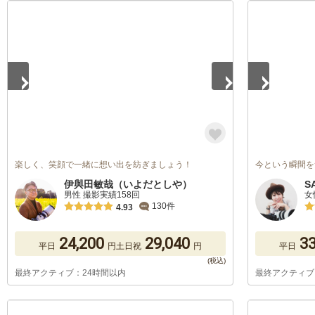
1
/
5
1
/
5
楽しく、笑顔で一緒に想い出を紡ぎましょう！
今という瞬間を
伊與田敏哉（いよだとしや）
S
男性 撮影実績158回
女
130件
4.93
24,200
29,040
33
平日
円
土日祝
円
平日
最終アクティブ：24時間以内
最終アクティブ