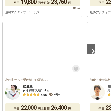
19,800
23,760
23
平日
円
土日祝
円
平日
最終アクティブ：3日以内
最終アクティブ
1
/
2
次の世代へと受け継ぐお写真を。
和傘・産着無料
柳澤薫
川
女性 撮影実績151回
男
90件
4.96
22,000
26,400
23
平日
円
土日祝
円
平日