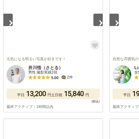
元気になる明るい写真が好きです！
自然な雰囲気の
井川悟（さとる）
Li
男性 撮影実績2回
女
2件
5.00
13,200
15,840
19
平日
円
土日祝
円
平日
最終アクティブ：1時間以内
最終アクティブ
1
/
5
1
/
5