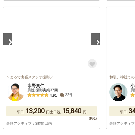
1
/
5
＼まるで出張スタジオ撮影／
和装、神社での
水野貴仁
小
男性 撮影実績37回
男
22件
4.91
13,200
15,840
34
平日
円
土日祝
円
平日
最終アクティブ：3時間以内
最終アクティブ