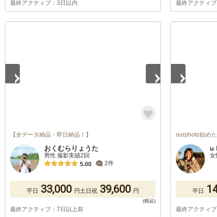
最終アクティブ：3日以内
最終アクティブ
1
/
5
1
/
5
【全データ納品・即日納品！】
ourphoto始
おくむらりょうた
u 
男性 撮影実績2回
女
2件
5.00
33,000
39,600
14
平日
円
土日祝
円
平日
最終アクティブ：7日以上前
最終アクティブ