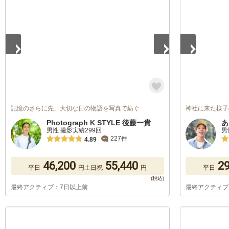
1
/
5
1
/
5
記憶のさらに先、大切な日の物語を写真で紡ぐ
神社に来た様子
Photograph K STYLE 後藤一貴
あ
男性 撮影実績299回
男
227件
4.89
46,200
55,440
29
平日
円
土日祝
円
平日
最終アクティブ：7日以上前
最終アクティブ
1
/
5
1
/
5