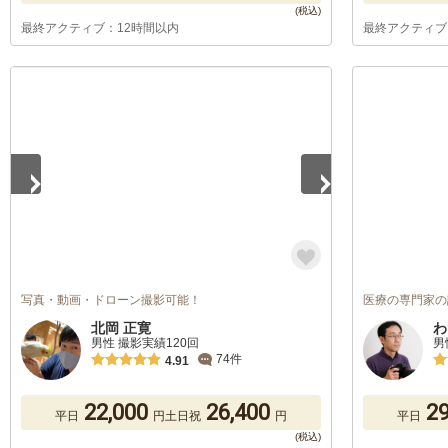
最終アクティブ：12時間以内
最終アクティブ
1
/
3
写真・動画・ドローン撮影可能！
医療の専門家の
北岡 正寛
わ
男性 撮影実績120回
男
74件
4.91
22,000
26,400
29
平日
円
土日祝
円
平日