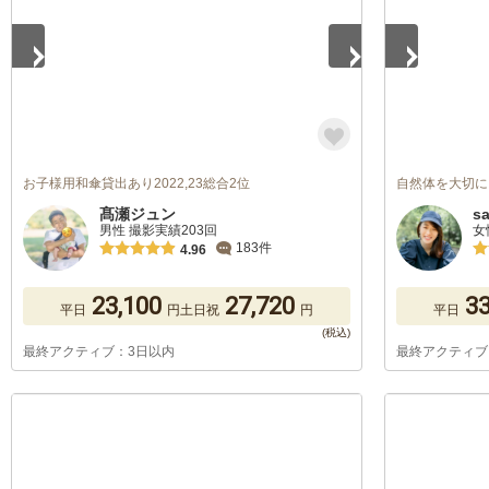
お子様用和傘貸出あり2022,23総合2位
自然体を大切に
髙瀬ジュン
s
男性 撮影実績203回
女
183件
4.96
23,100
27,720
33
平日
円
土日祝
円
平日
最終アクティブ：3日以内
最終アクティブ
1
/
5
1
/
5