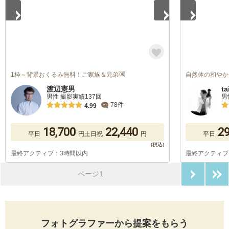
1枠～背景おくるみ無料！ご家族＆兄弟🆗
自然体の和やか
渡辺憲男
ta
男性 撮影実績137回
男
78件
4.99
18,700
22,440
29
平日
円
土日祝
円
平日
最終アクティブ：3時間以内
最終アクティブ
次のペ
ページ1
フォトグラファーから提案をもらう