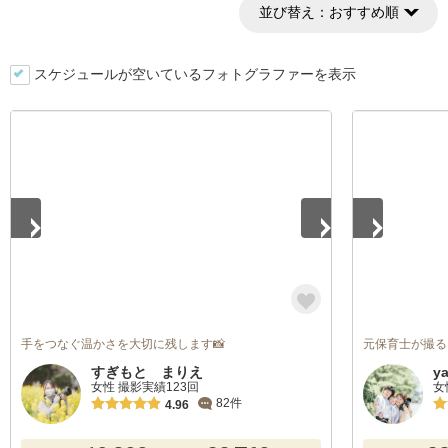
並び替え：
おすすめ順
スケジュールが空いているフォトグラファーを表示
1
/
5
1
/
2
手をつなぐ温かさを大切に残します📸
元保育士が撮る
すぎもと まりえ
y
女性 撮影実績123回
女
82件
4.96