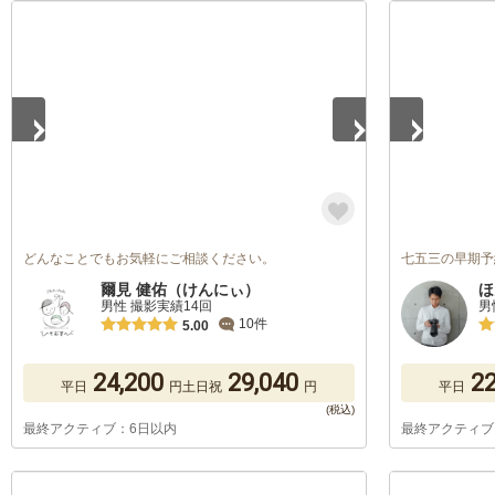
1
/
5
1
/
2
どんなことでもお気軽にご相談ください。
七五三の早期予
爾見 健佑（けんにぃ）
ほ
男性 撮影実績14回
男
10件
5.00
24,200
29,040
22
平日
円
土日祝
円
平日
最終アクティブ：6日以内
最終アクティブ