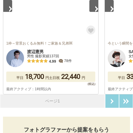
1枠～背景おくるみ無料！ご家族＆兄弟🆗
今という瞬間を
渡辺憲男
S
男性 撮影実績137回
女
78件
4.99
18,700
22,440
33
平日
円
土日祝
円
平日
最終アクティブ：1時間以内
最終アクティブ
次のペ
ページ1
フォトグラファーから提案をもらう