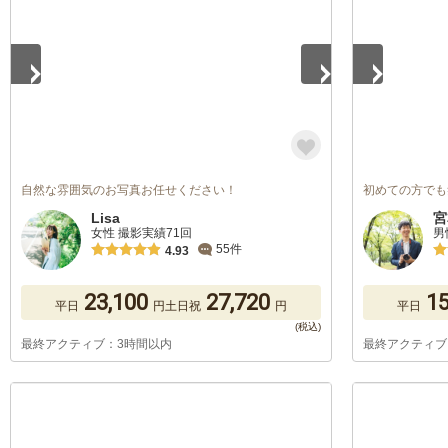
自然な雰囲気のお写真お任せください！
初めての方でも
Lisa
宮
女性 撮影実績71回
男
55件
4.93
23,100
27,720
15
平日
円
土日祝
円
平日
最終アクティブ：3時間以内
最終アクティブ
1
/
5
1
/
5