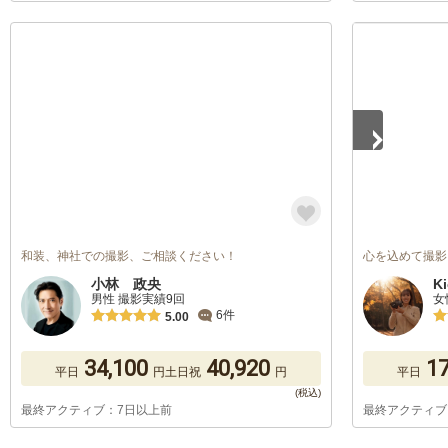
1
/
2
和装、神社での撮影、ご相談ください！
心を込めて撮影い
小林 政央
K
男性 撮影実績9回
女
6件
5.00
34,100
40,920
17
平日
円
土日祝
円
平日
最終アクティブ：7日以上前
最終アクティブ