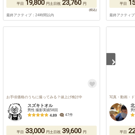
19,800
23,760
15
平日
円
土日祝
円
平日
最終アクティブ：24時間以内
最終アクティブ
1
/
3
お手頃価格のうちに撮ってみる？値上げ検討中
写真・動画・ド
スズキトオル
北
男性 撮影実績58回
男
47件
4.89
33,000
39,600
22
平日
円
土日祝
円
平日