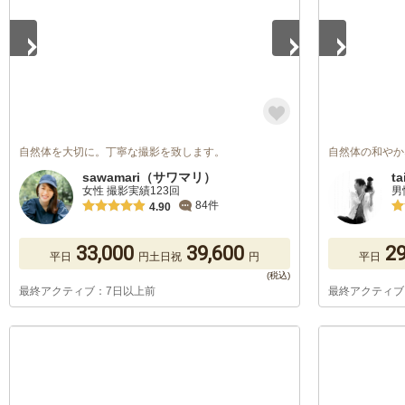
自然体を大切に。丁寧な撮影を致します。
自然体の和やか
sawamari（サワマリ）
ta
女性 撮影実績123回
男
84件
4.90
33,000
39,600
29
平日
円
土日祝
円
平日
最終アクティブ：7日以上前
最終アクティブ
1
/
5
1
/
5