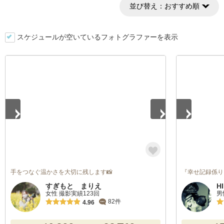
並び替え：
おすすめ順
スケジュールが空いているフォトグラファーを表示
1
/
5
1
/
5
手をつなぐ温かさを大切に残します📸
『幸せ記録係り
すぎもと まりえ
H
女性 撮影実績123回
男
82件
4.96