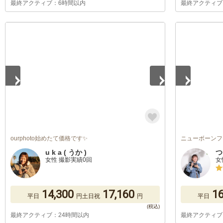
最終アクティブ：6時間以内
最終アクティブ
1
/
5
1
/
5
ourphoto始めたて価格です✨
ニューボーンフ
u k a ( うか )
つ
女性 撮影実績0回
女
14,300
17,160
16
平日
円
土日祝
円
平日
最終アクティブ：24時間以内
最終アクティブ