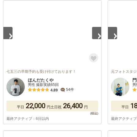
1
/
2
1
/
4
七五三の早期予約も受け付けております！
元フォトスタジ
ほんだたくや
門
男性 撮影実績65回
男
54件
4.89
22,000
26,400
18
平日
円
土日祝
円
平日
最終アクティブ：6日以内
最終アクティブ