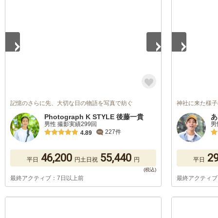
1
/
5
1
/
5
記憶のさらに先、大切な日の物語を写真で紡ぐ
神社に来た様子
Photograph K STYLE 後藤一貴
あ
男性 撮影実績299回
男
227件
4.89
46,200
55,440
29
平日
円
土日祝
円
平日
最終アクティブ：7日以上前
最終アクティブ
1
/
5
1
/
5