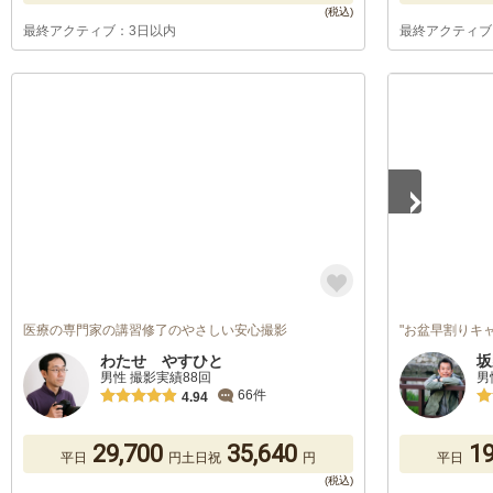
最終アクティブ：3日以内
最終アクティブ
1
/
2
医療の専門家の講習修了のやさしい安心撮影
"お盆早割りキ
わたせ やすひと
坂
男性 撮影実績88回
男
66件
4.94
29,700
35,640
19
平日
円
土日祝
円
平日