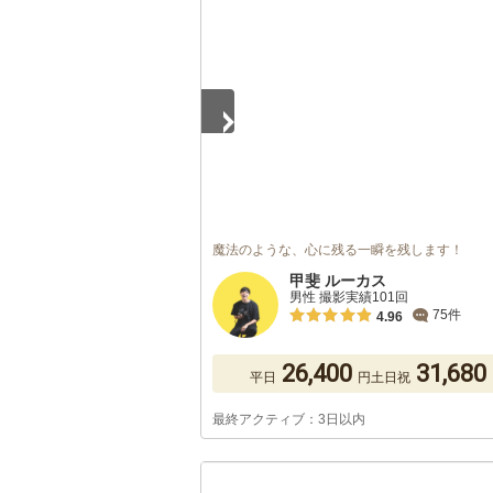
1
/
5
魔法のような、心に残る一瞬を残します！
甲斐 ルーカス
男性 撮影実績101回
75件
4.96
26,400
31,680
平日
円
土日祝
最終アクティブ：3日以内
1
/
5