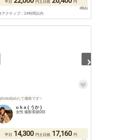
22,000
26,400
平日
円
土日祝
円
終アクティブ：24時間以内
5
rphoto始めたて価格です✨
u k a ( うか )
女性 撮影実績0回
14,300
17,160
平日
円
土日祝
円