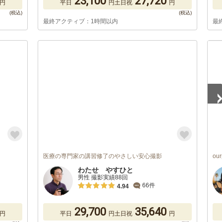
23,100
27,720
円
平日
円
土日祝
円
最終アクティブ：1時間以内
最
1
/
医療の専門家の講習修了のやさしい安心撮影
ou
わたせ やすひと
男性 撮影実績88回
66件
4.94
29,700
35,640
円
平日
円
土日祝
円