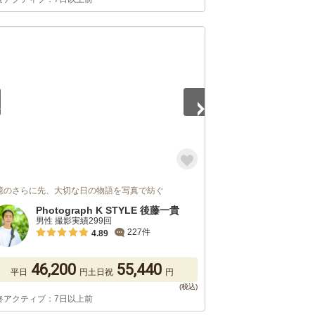
5
憶のさらに先、大切な日の物語を写真で紡ぐ
Photograph K STYLE 後藤一貴
男性 撮影実績299回
227件
4.89
46,200
55,440
平日
円
土日祝
円
終アクティブ：7日以上前