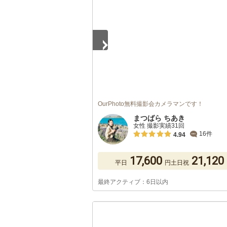
OurPhoto無料撮影会カメラマンです！
まつばら ちあき
女性 撮影実績31回
16件
4.94
17,600
21,120
平日
円
土日祝
最終アクティブ：6日以内
1
/
5