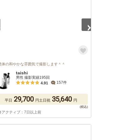
然体の和やかな雰囲気で撮影します＾＾
taishi
男性 撮影実績195回
157件
4.91
29,700
35,640
平日
円
土日祝
円
終アクティブ：7日以上前
5