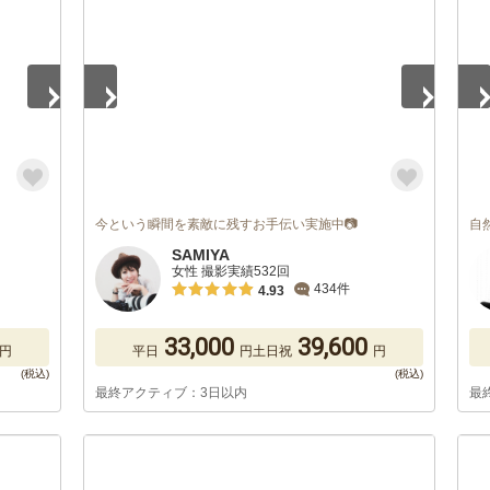
今という瞬間を素敵に残すお手伝い実施中📷
自
SAMIYA
女性 撮影実績532回
434件
4.93
33,000
39,600
円
平日
円
土日祝
円
最終アクティブ：3日以内
最
1
/
5
1
/