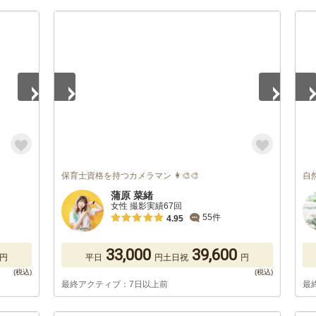
1
/
5
1
/
保育士資格を持つカメラマン 👩‍🎨🎨
自
蒲原 菜緒
女性 撮影実績67回
55件
4.95
33,000
39,600
円
平日
円
土日祝
円
最終アクティブ：7日以上前
最