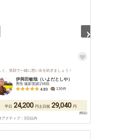
5
しく、笑顔で一緒に想い出を紡ぎましょう！
伊與田敏哉（いよだとしや）
男性 撮影実績158回
130件
4.93
24,200
29,040
平日
円
土日祝
円
終アクティブ：3日以内
5