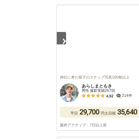
1
/
5
神社に来た様子のスナップ写真100枚以上
あらしまともき
男性 撮影実績267回
214件
4.92
29,700
35,640
平日
円
土日祝
最終アクティブ：7日以上前