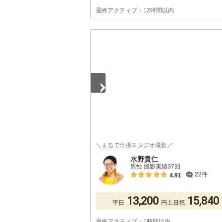
最終アクティブ：12時間以内
1
/
5
＼まるで出張スタジオ撮影／
水野貴仁
男性 撮影実績37回
22件
4.91
13,200
15,840
平日
円
土日祝
最終アクティブ：1時間以内