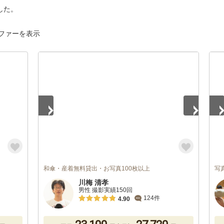
した。
ファーを表示
1
/
2
1
/
和傘・産着無料貸出・お写真100枚以上
写
川梅 清孝
男性 撮影実績150回
124件
4.90