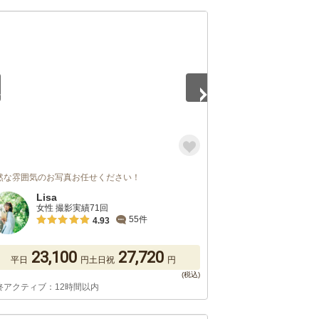
5
然な雰囲気のお写真お任せください！
Lisa
女性 撮影実績71回
55件
4.93
23,100
27,720
平日
円
土日祝
円
終アクティブ：12時間以内