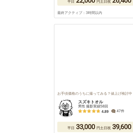
22,000
26,400
平日
円
土日祝
最終アクティブ：3時間以内
お手頃価格のうちに撮ってみる？値上げ検討中
スズキトオル
男性 撮影実績58回
47件
4.89
33,000
39,600
平日
円
土日祝