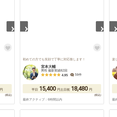
1
/
5
1
/
初めての方でも笑顔で丁寧に対応致します！
楽
宮本大輔
男性 撮影実績82回
59件
4.95
15,400
18,480
円
平日
円
土日祝
円
最終アクティブ：6時間以内
最
1
/
5
1
/