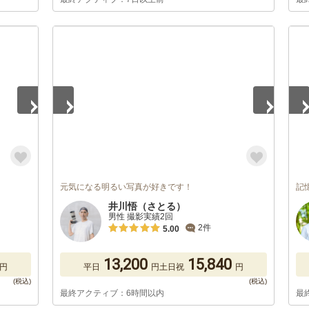
1
/
5
1
/
元気になる明るい写真が好きです！
記
井川悟（さとる）
男性 撮影実績2回
2件
5.00
13,200
15,840
円
平日
円
土日祝
円
最終アクティブ：6時間以内
最