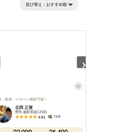
並び替え：
おすすめ順
3
真・動画・ドローン撮影可能！
北岡 正寛
男性 撮影実績120回
74件
4.91