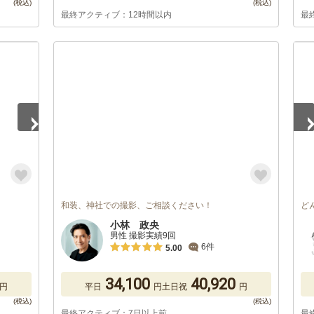
最終アクティブ：12時間以内
最
1
/
和装、神社での撮影、ご相談ください！
ど
小林 政央
男性 撮影実績9回
6件
5.00
34,100
40,920
円
平日
円
土日祝
円
最終アクティブ：7日以上前
最