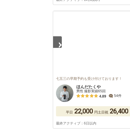
1
/
2
七五三の早期予約も受け付けております！
ほんだたくや
男性 撮影実績65回
54件
4.89
22,000
26,400
平日
円
土日祝
最終アクティブ：6日以内