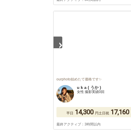
1
/
5
ourphoto始めたて価格です✨
u k a ( うか )
女性 撮影実績0回
14,300
17,160
平日
円
土日祝
最終アクティブ：3時間以内