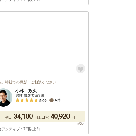
装、神社での撮影、ご相談ください！
小林 政央
男性 撮影実績9回
6件
5.00
34,100
40,920
平日
円
土日祝
円
終アクティブ：7日以上前