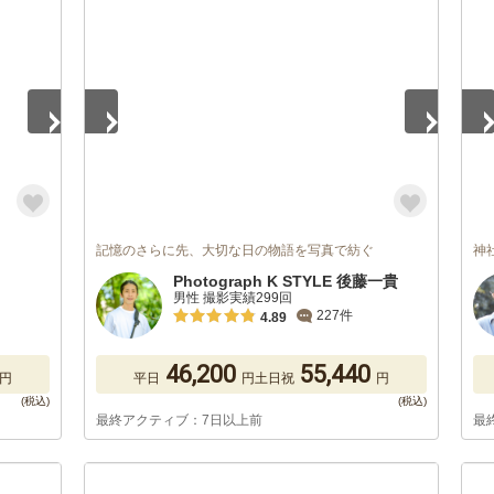
1
/
5
1
/
記憶のさらに先、大切な日の物語を写真で紡ぐ
神
Photograph K STYLE 後藤一貴
男性 撮影実績299回
227件
4.89
46,200
55,440
円
平日
円
土日祝
円
最終アクティブ：7日以上前
最
1
/
5
1
/