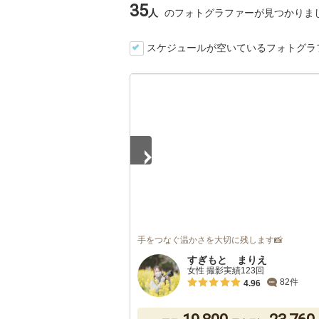
35
人
のフォトグラファーが見つかりま
スケジュールが空いているフォトグラ
1
/
5
手をつなぐ温かさを大切に残します📸
すぎもと まりえ
女性 撮影実績123回
82件
4.96