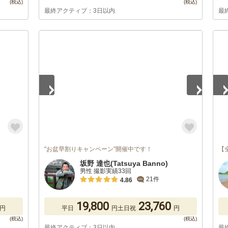
最終アクティブ：3日以内
最
1
/
2
1
/
"お盆早割りキャンペーン”開催中です！
【
坂野 達也(Tatsuya Banno)
男性 撮影実績33回
21件
4.86
19,800
23,760
円
平日
円
土日祝
円
最終アクティブ：3日以内
最