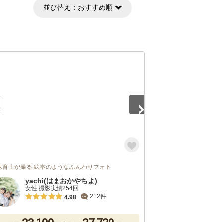
並び替え：
おすすめ順
2
保育士が撮る 絵本のようなふんわりフォト
yachi(はまおかやちよ)
女性 撮影実績254回
212件
4.98