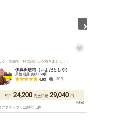
しく、笑顔で一緒に想い出を紡ぎましょう！
伊與田敏哉（いよだとしや）
男性 撮影実績158回
130件
4.93
24,200
29,040
平日
円
土日祝
円
終アクティブ：12時間以内
5