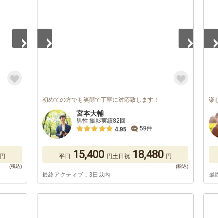
初めての方でも笑顔で丁寧に対応致します！
楽
宮本大輔
男性 撮影実績82回
59件
4.95
15,400
18,480
円
平日
円
土日祝
円
最終アクティブ：3日以内
最
1
/
5
1
/