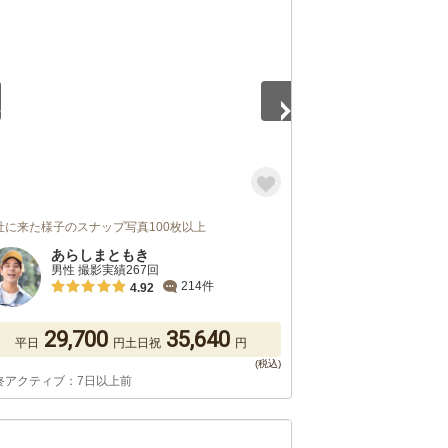
5
社に来た様子のスナップ写真100枚以上
あらしまともき
男性 撮影実績267回
214件
4.92
29,700
35,640
平日
円
土日祝
円
終アクティブ：7日以上前
5