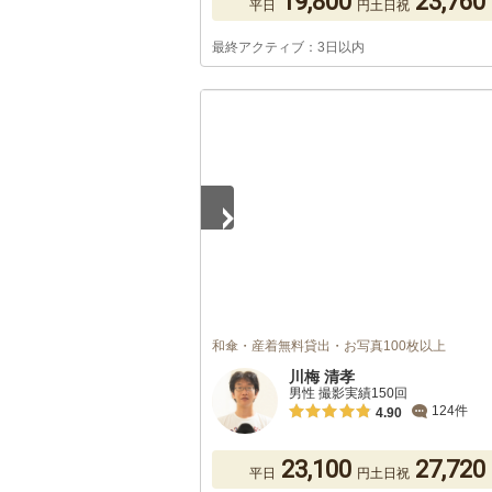
19,800
23,760
平日
円
土日祝
最終アクティブ：3日以内
1
/
2
和傘・産着無料貸出・お写真100枚以上
川梅 清孝
男性 撮影実績150回
124件
4.90
23,100
27,720
平日
円
土日祝