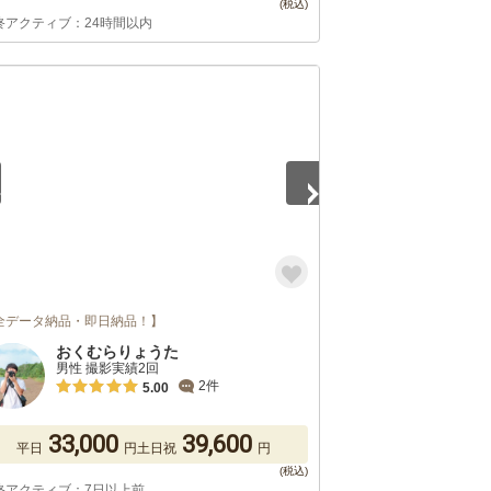
終アクティブ：24時間以内
5
全データ納品・即日納品！】
おくむらりょうた
男性 撮影実績2回
2件
5.00
33,000
39,600
平日
円
土日祝
円
終アクティブ：7日以上前