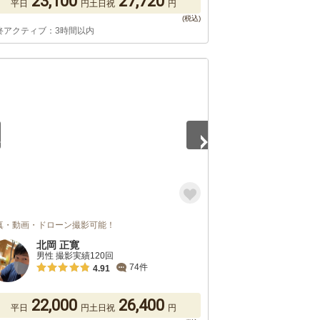
23,100
27,720
平日
円
土日祝
円
終アクティブ：3時間以内
3
真・動画・ドローン撮影可能！
北岡 正寛
男性 撮影実績120回
74件
4.91
22,000
26,400
平日
円
土日祝
円