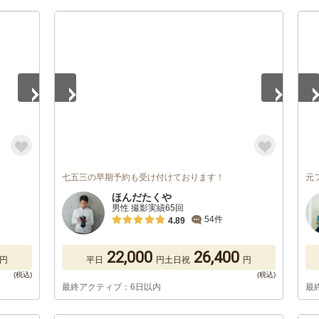
1
/
2
1
/
七五三の早期予約も受け付けております！
元
ほんだたくや
男性 撮影実績65回
54件
4.89
22,000
26,400
円
平日
円
土日祝
円
最終アクティブ：6日以内
最