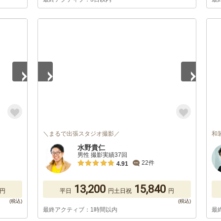
1
/
5
＼まるで出張スタジオ撮影／
和
水野貴仁
男性 撮影実績37回
22件
4.91
13,200
15,840
円
平日
円
土日祝
円
最終アクティブ：1時間以内
最