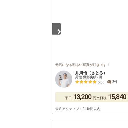
1
/
5
元気になる明るい写真が好きです！
井川悟（さとる）
男性 撮影実績2回
2件
5.00
13,200
15,840
平日
円
土日祝
最終アクティブ：24時間以内
1
/
5