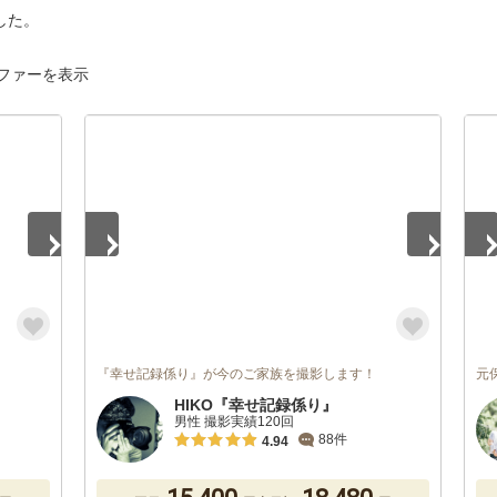
した。
ファーを表示
1
/
5
1
/
『幸せ記録係り』が今のご家族を撮影します！
元
HIKO『幸せ記録係り』
男性 撮影実績120回
88件
4.94