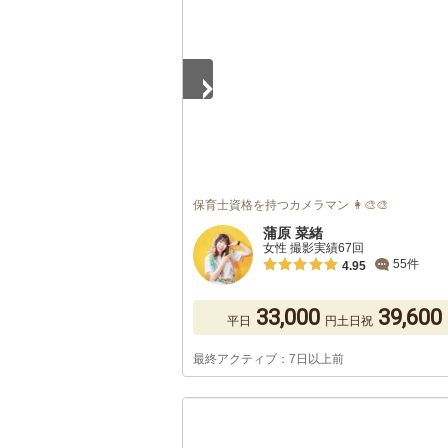
保育士資格を持つカメラマン 👩‍🎨🎨
蒲原 菜緒
女性 撮影実績67回
55件
4.95
33,000
39,600
平日
円
土日祝
最終アクティブ：7日以上前
1
/
5