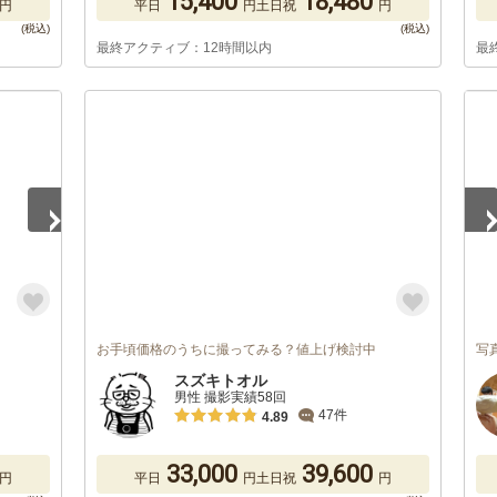
15,400
18,480
円
平日
円
土日祝
円
最終アクティブ：12時間以内
最
1
/
お手頃価格のうちに撮ってみる？値上げ検討中
写
スズキトオル
男性 撮影実績58回
47件
4.89
33,000
39,600
円
平日
円
土日祝
円