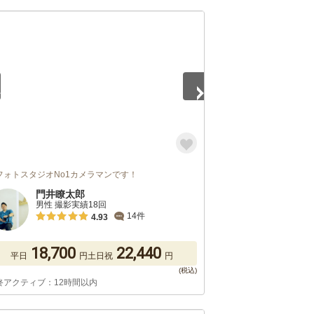
4
フォトスタジオNo1カメラマンです！
門井瞭太郎
男性 撮影実績18回
14件
4.93
18,700
22,440
平日
円
土日祝
円
終アクティブ：12時間以内