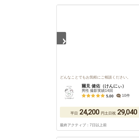
1
/
5
どんなことでもお気軽にご相談ください。
爾見 健佑（けんにぃ）
男性 撮影実績14回
10件
5.00
24,200
29,040
平日
円
土日祝
最終アクティブ：7日以上前