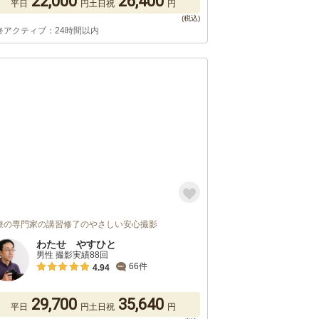
22,000
26,400
平日
円
土日祝
円
終アクティブ：24時間以内
療の専門家の講習修了のやさしい安心撮影
わたせ やすひと
男性 撮影実績88回
66件
4.94
29,700
35,640
平日
円
土日祝
円