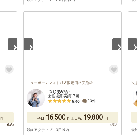
1
/
5
1
/
ニューボーンフォト👶💕限定価格実施◎
＼
つじあやか
女性 撮影実績17回
13件
5.00
16,500
19,800
円
平日
円
土日祝
円
最終アクティブ：3日以内
最