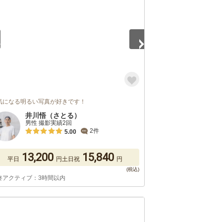
気になる明るい写真が好きです！
井川悟（さとる）
男性 撮影実績2回
2件
5.00
13,200
15,840
平日
円
土日祝
円
終アクティブ：3時間以内
5