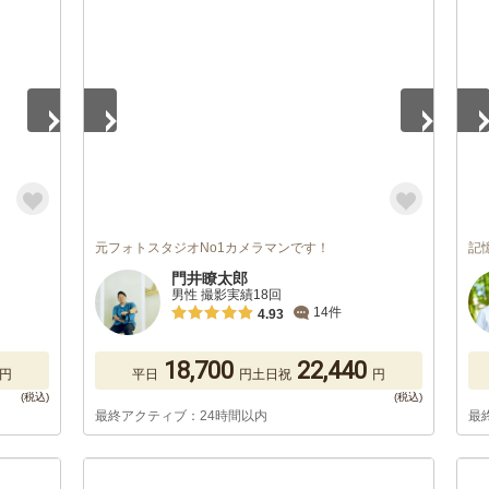
1
/
4
1
/
元フォトスタジオNo1カメラマンです！
記
門井瞭太郎
男性 撮影実績18回
14件
4.93
18,700
22,440
円
平日
円
土日祝
円
最終アクティブ：24時間以内
最
1
/
5
1
/