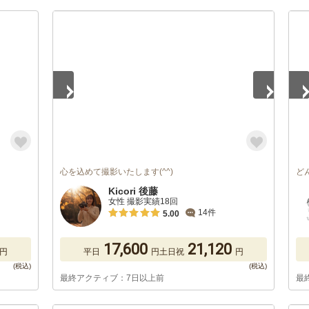
1
/
2
1
/
心を込めて撮影いたします(^^)
ど
Kicori 後藤
女性 撮影実績18回
14件
5.00
17,600
21,120
円
平日
円
土日祝
円
最終アクティブ：7日以上前
最