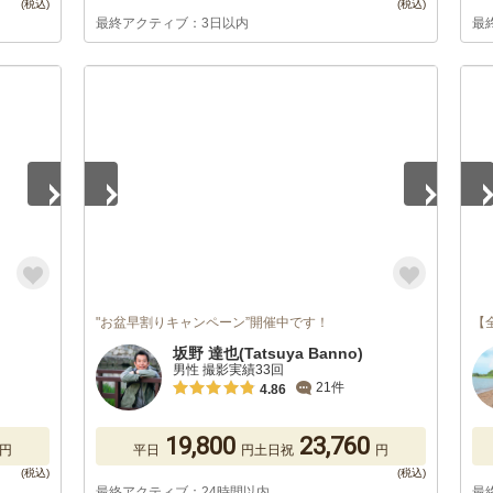
最終アクティブ：3日以内
最
1
/
2
1
/
"お盆早割りキャンペーン”開催中です！
【
坂野 達也(Tatsuya Banno)
男性 撮影実績33回
21件
4.86
19,800
23,760
円
平日
円
土日祝
円
最終アクティブ：24時間以内
最