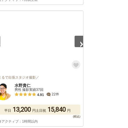
5
まるで出張スタジオ撮影／
水野貴仁
男性 撮影実績37回
22件
4.91
13,200
15,840
平日
円
土日祝
円
終アクティブ：1時間以内