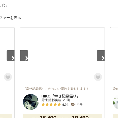
した。
ファーを表示
1
/
5
『幸せ記録係り』が今のご家族を撮影します！
次
HIKO『幸せ記録係り』
男性 撮影実績120回
88件
4.94