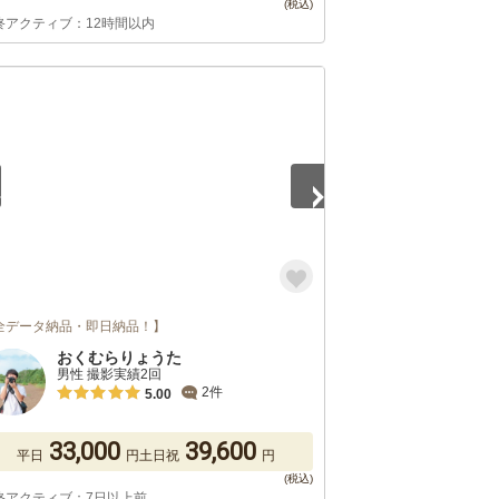
終アクティブ：12時間以内
5
全データ納品・即日納品！】
おくむらりょうた
男性 撮影実績2回
2件
5.00
33,000
39,600
平日
円
土日祝
円
終アクティブ：7日以上前