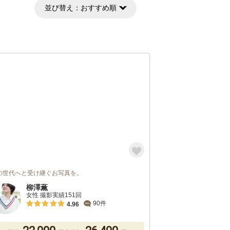
並び替え：
おすすめ順
の世代へと受け継ぐお写真を。
柳澤薫
女性 撮影実績151回
90件
4.96