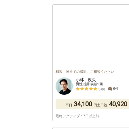
和装、神社での撮影、ご相談ください！
小林 政央
男性 撮影実績9回
6件
5.00
34,100
40,920
平日
円
土日祝
最終アクティブ：7日以上前