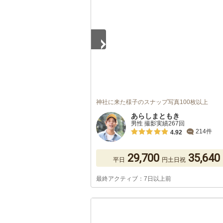
神社に来た様子のスナップ写真100枚以上
あらしまともき
男性 撮影実績267回
214件
4.92
29,700
35,640
平日
円
土日祝
最終アクティブ：7日以上前
1
/
5