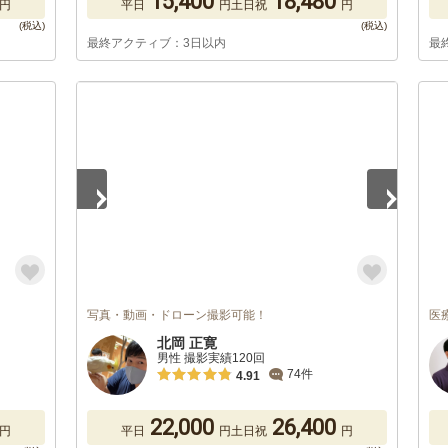
15,400
18,480
円
平日
円
土日祝
円
最終アクティブ：3日以内
最
1
/
3
写真・動画・ドローン撮影可能！
医
北岡 正寛
男性 撮影実績120回
74件
4.91
22,000
26,400
円
平日
円
土日祝
円