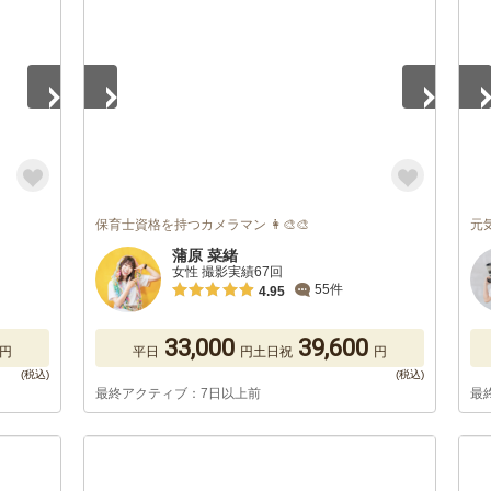
保育士資格を持つカメラマン 👩‍🎨🎨
元
蒲原 菜緒
女性 撮影実績67回
55件
4.95
33,000
39,600
円
平日
円
土日祝
円
最終アクティブ：7日以上前
最
1
/
5
1
/