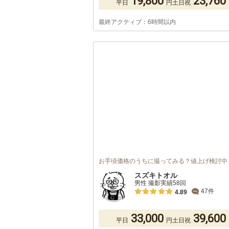
19,800
23,760
平日
円
土日祝
最終アクティブ：6時間以内
お手頃価格のうちに撮ってみる？値上げ検討中
スズキトオル
男性 撮影実績58回
47件
4.89
33,000
39,600
平日
円
土日祝