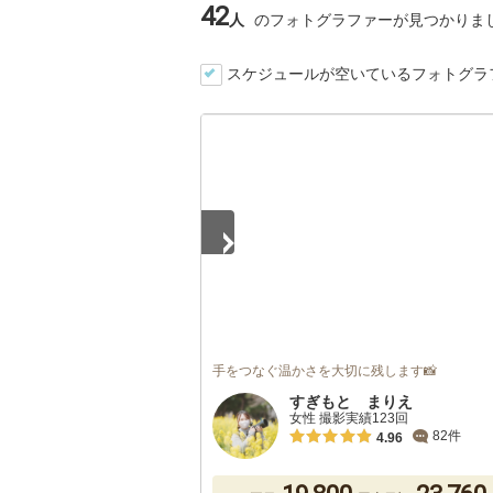
42
人
のフォトグラファーが見つかりま
スケジュールが空いているフォトグラ
1
/
5
手をつなぐ温かさを大切に残します📸
すぎもと まりえ
女性 撮影実績123回
82件
4.96