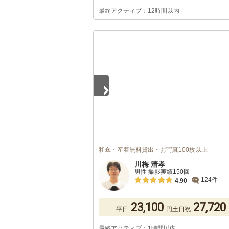
最終アクティブ：12時間以内
1
/
2
和傘・産着無料貸出・お写真100枚以上
川梅 清孝
男性 撮影実績150回
124件
4.90
23,100
27,720
平日
円
土日祝
最終アクティブ：1時間以内