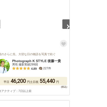
5
憶のさらに先、大切な日の物語を写真で紡ぐ
Photograph K STYLE 後藤一貴
男性 撮影実績299回
227件
4.89
46,200
55,440
平日
円
土日祝
円
終アクティブ：7日以上前
5