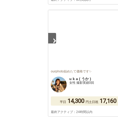
1
/
5
ourphoto始めたて価格です✨
u k a ( うか )
女性 撮影実績0回
14,300
17,160
平日
円
土日祝
最終アクティブ：24時間以内