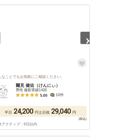
5
んなことでもお気軽にご相談ください。
爾見 健佑（けんにぃ）
男性 撮影実績14回
10件
5.00
24,200
29,040
平日
円
土日祝
円
終アクティブ：6日以内