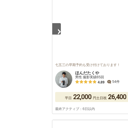
1
/
2
七五三の早期予約も受け付けております！
ほんだたくや
男性 撮影実績65回
54件
4.89
22,000
26,400
平日
円
土日祝
最終アクティブ：6日以内
1
/
5