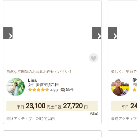
1
/
5
1
/
5
自然な雰囲気のお写真お任せください！
楽しく、笑顔で
Lisa
伊
女性 撮影実績71回
男
55件
4.93
23,100
27,720
24
平日
円
土日祝
円
平日
最終アクティブ：24時間以内
最終アクティブ