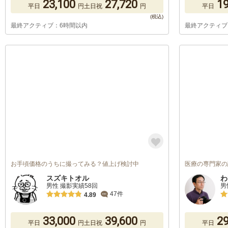
23,100
27,720
19
平日
円
土日祝
円
平日
最終アクティブ：6時間以内
最終アクティブ
お手頃価格のうちに撮ってみる？値上げ検討中
医療の専門家の
スズキトオル
わ
男性 撮影実績58回
男
47件
4.89
33,000
39,600
29
平日
円
土日祝
円
平日