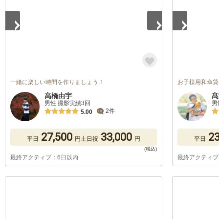
一緒に楽しい時間を作りましょう！
お子様用和傘貸出
高橋由宇
髙
男性 撮影実績3回
男
2件
5.00
27,500
33,000
23
平日
円
土日祝
円
平日
最終アクティブ：6日以内
最終アクティブ
1
/
5
1
/
5