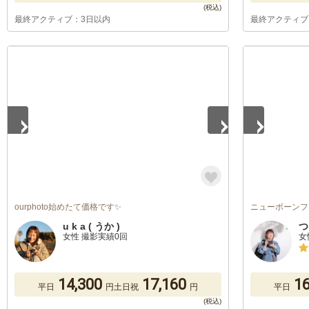
最終アクティブ：3日以内
最終アクティブ
1
/
5
1
/
5
ourphoto始めたて価格です✨
ニューボーンフ
u k a ( うか )
つ
女性 撮影実績0回
女
14,300
17,160
16
平日
円
土日祝
円
平日