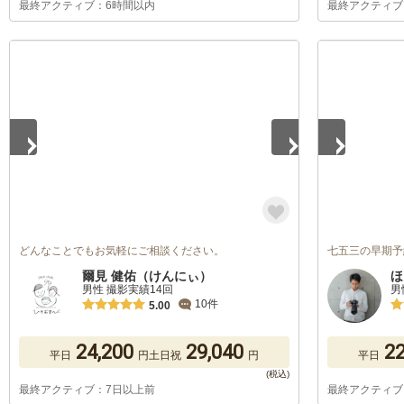
最終アクティブ：6時間以内
最終アクティブ
1
/
5
1
/
2
どんなことでもお気軽にご相談ください。
七五三の早期予
爾見 健佑（けんにぃ）
ほ
男性 撮影実績14回
男
10件
5.00
24,200
29,040
22
平日
円
土日祝
円
平日
最終アクティブ：7日以上前
最終アクティブ