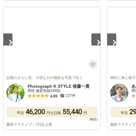
1
/
5
1
/
5
記憶のさらに先、大切な日の物語を写真で紡ぐ
神社に来た様子
Photograph K STYLE 後藤一貴
あ
男性 撮影実績299回
男
227件
4.89
46,200
55,440
29
平日
円
土日祝
円
平日
最終アクティブ：7日以上前
最終アクティブ