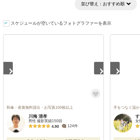
並び替え：
おすすめ順
スケジュールが空いているフォトグラファーを表示
1
/
2
1
/
5
和傘・産着無料貸出・お写真100枚以上
手をつなぐ温か
川梅 清孝
す
男性 撮影実績150回
女
124件
4.90