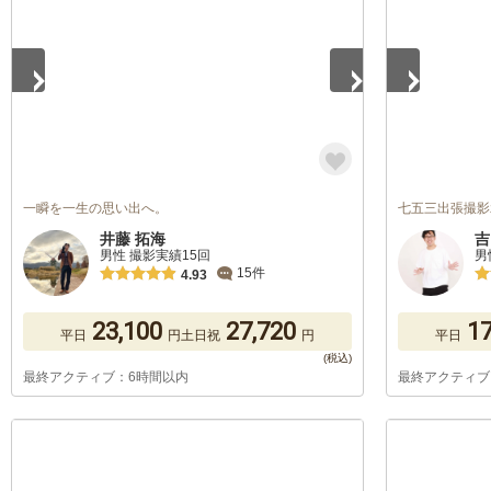
一瞬を一生の思い出へ。
七五三出張撮影
井藤 拓海
吉
男性 撮影実績15回
男
15件
4.93
23,100
27,720
17
平日
円
土日祝
円
平日
最終アクティブ：6時間以内
最終アクティブ
1
/
5
1
/
5