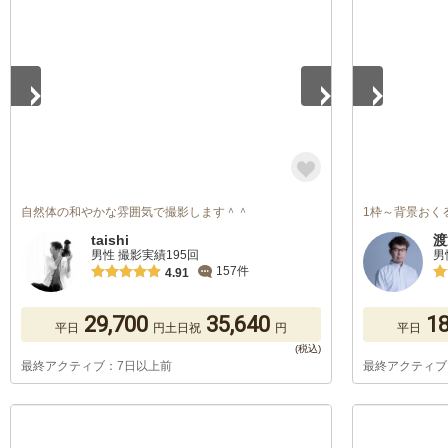
1
/
5
1
/
5
自然体の和やかな雰囲気で撮影します＾＾
1枠～背景おく
taishi
渡
男性 撮影実績195回
男
157件
4.91
29,700
35,640
18
平日
円
土日祝
円
平日
最終アクティブ：7日以上前
最終アクティブ
1
/
5
1
/
5