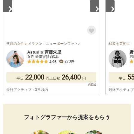
笑顔の女性カメラマン！ニューボーンフォト♪
和装を芸術に
Astudio 齊藤朱里
野
女性 撮影実績381回
男
273件
4.95
22,000
26,400
55
平日
円
土日祝
円
平日
最終アクティブ：3日以内
最終アクティブ
フォトグラファーから提案をもらう