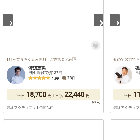
1枠～背景おくるみ無料！ご家族＆兄弟🆗
初めての方でも
渡辺憲男
磯
男性 撮影実績137回
男
78件
4.99
18,700
22,440
11
平日
円
土日祝
円
平日
最終アクティブ：1時間以内
最終アクティブ
1
/
5
1
/
5