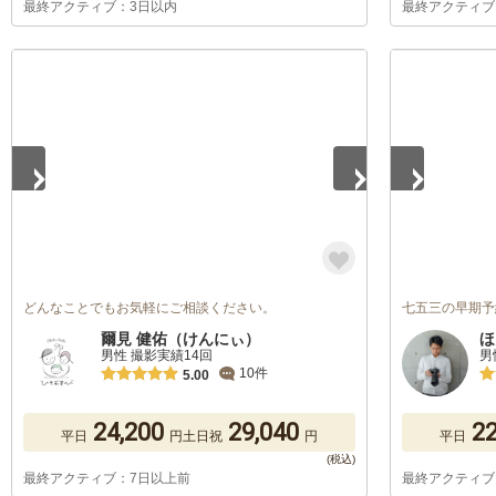
最終アクティブ：3日以内
最終アクティブ
1
/
5
1
/
2
どんなことでもお気軽にご相談ください。
七五三の早期予
爾見 健佑（けんにぃ）
ほ
男性 撮影実績14回
男
10件
5.00
24,200
29,040
22
平日
円
土日祝
円
平日
最終アクティブ：7日以上前
最終アクティブ