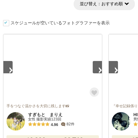
並び替え：
おすすめ順
スケジュールが空いているフォトグラファーを表示
1
/
5
1
/
5
手をつなぐ温かさを大切に残します📸
『幸せ記録係り
すぎもと まりえ
H
女性 撮影実績123回
男
82件
4.96