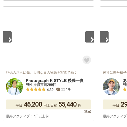
1
/
5
1
/
5
記憶のさらに先、大切な日の物語を写真で紡ぐ
神社に来た様子
Photograph K STYLE 後藤一貴
あ
男性 撮影実績299回
男
227件
4.89
46,200
55,440
29
平日
円
土日祝
円
平日
最終アクティブ：7日以上前
最終アクティブ