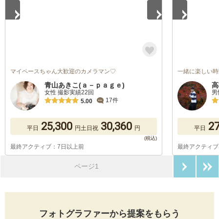
マイペースちゃん大歓迎のカメラマン♡
一緒に楽しい時
青山あきこ(ａ－ｐａｇｅ)
高
女性 撮影実績22回
男
17件
5.00
25,300
30,360
27
平日
円
土日祝
円
平日
最終アクティブ：7日以上前
最終アクティブ
次のペ
ページ1
フォトグラファーから提案をもらう