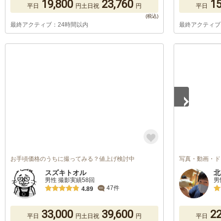
19,800
23,760
15
平日
円
土日祝
円
平日
最終アクティブ：24時間以内
最終アクティブ
1
/
3
お手頃価格のうちに撮ってみる？値上げ検討中
写真・動画・ド
スズキトオル
北
男性 撮影実績58回
男
47件
4.89
33,000
39,600
22
平日
円
土日祝
円
平日