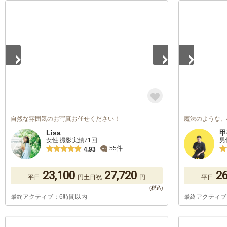
1
/
5
1
/
5
自然な雰囲気のお写真お任せください！
魔法のような、
Lisa
甲
女性 撮影実績71回
男
55件
4.93
23,100
27,720
26
平日
円
土日祝
円
平日
最終アクティブ：6時間以内
最終アクティブ