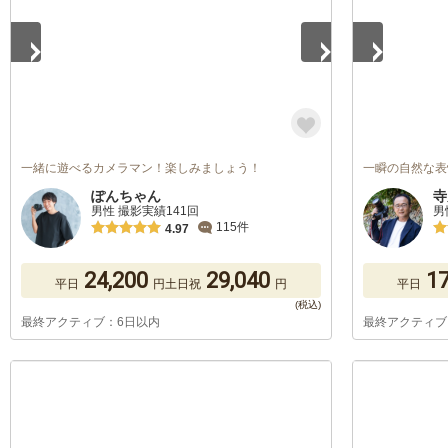
一緒に遊べるカメラマン！楽しみましょう！
一瞬の自然な表
ぽんちゃん
寺
男性 撮影実績141回
男
115件
4.97
24,200
29,040
17
平日
円
土日祝
円
平日
最終アクティブ：6日以内
最終アクティブ
1
/
5
1
/
5