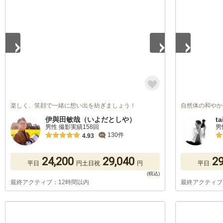
1
/
5
1
/
5
楽しく、笑顔で一緒に想い出を紡ぎましょう！
自然体の和やか
伊與田敏哉（いよだとしや）
ta
男性 撮影実績158回
男
130件
4.93
24,200
29,040
29
平日
円
土日祝
円
平日
最終アクティブ：12時間以内
最終アクティブ
1
/
5
1
/
5