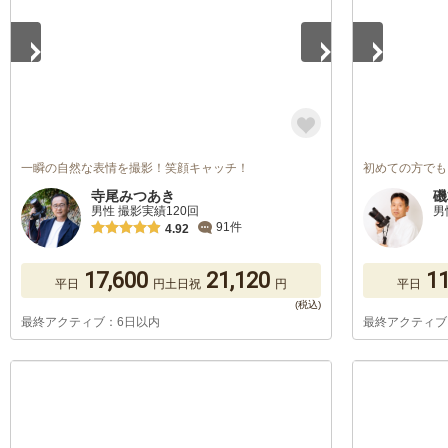
一瞬の自然な表情を撮影！笑顔キャッチ！
初めての方でも
寺尾みつあき
磯
男性 撮影実績120回
男
91件
4.92
17,600
21,120
11
平日
円
土日祝
円
平日
最終アクティブ：6日以内
最終アクティブ
1
/
5
1
/
5