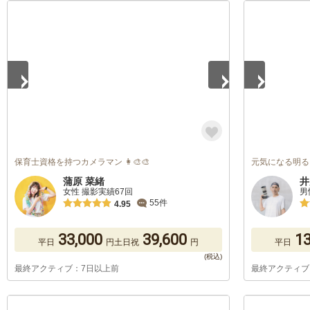
1
/
5
1
/
5
保育士資格を持つカメラマン 👩‍🎨🎨
元気になる明る
蒲原 菜緒
井
女性 撮影実績67回
男
55件
4.95
33,000
39,600
13
平日
円
土日祝
円
平日
最終アクティブ：7日以上前
最終アクティブ