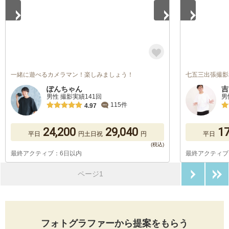
一緒に遊べるカメラマン！楽しみましょう！
七五三出張撮影
ぽんちゃん
吉
男性 撮影実績141回
男
115件
4.97
24,200
29,040
17
平日
円
土日祝
円
平日
最終アクティブ：6日以内
最終アクティブ
次のペ
ページ1
フォトグラファーから提案をもらう