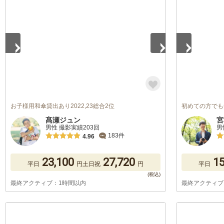
1
/
5
1
/
5
お子様用和傘貸出あり2022,23総合2位
初めての方でも
髙瀬ジュン
宮
男性 撮影実績203回
男
183件
4.96
23,100
27,720
15
平日
円
土日祝
円
平日
最終アクティブ：1時間以内
最終アクティブ
1
/
5
1
/
5