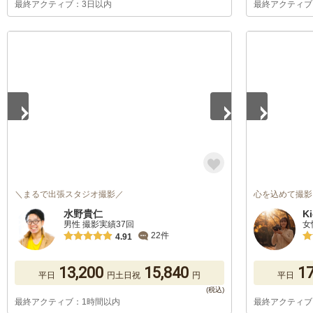
最終アクティブ：3日以内
最終アクティブ
1
/
5
1
/
2
＼まるで出張スタジオ撮影／
心を込めて撮影い
水野貴仁
K
男性 撮影実績37回
女
22件
4.91
13,200
15,840
17
平日
円
土日祝
円
平日
最終アクティブ：1時間以内
最終アクティブ