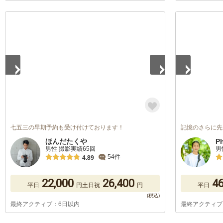
1
/
2
1
/
5
七五三の早期予約も受け付けております！
記憶のさらに先
ほんだたくや
P
男性 撮影実績65回
男
54件
4.89
22,000
26,400
46
平日
円
土日祝
円
平日
最終アクティブ：6日以内
最終アクティブ