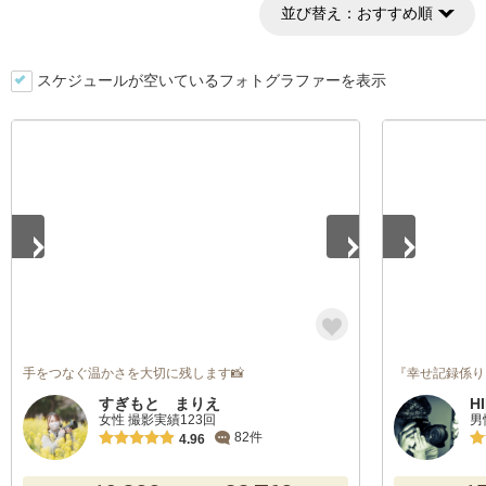
並び替え：
おすすめ順
スケジュールが空いているフォトグラファーを表示
1
/
5
1
/
5
手をつなぐ温かさを大切に残します📸
『幸せ記録係り
すぎもと まりえ
H
女性 撮影実績123回
男
82件
4.96