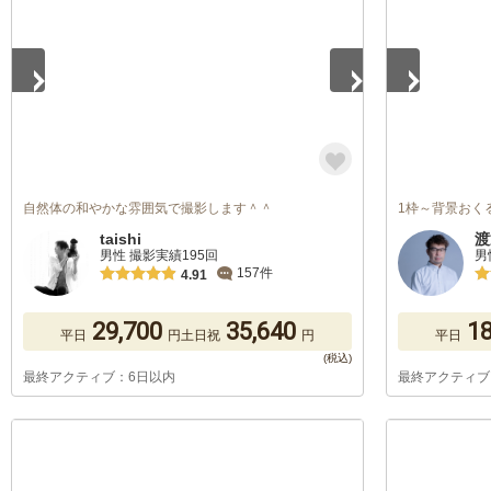
自然体の和やかな雰囲気で撮影します＾＾
1枠～背景おく
taishi
渡
男性 撮影実績195回
男
157件
4.91
29,700
35,640
18
平日
円
土日祝
円
平日
最終アクティブ：6日以内
最終アクティブ
1
/
5
1
/
5