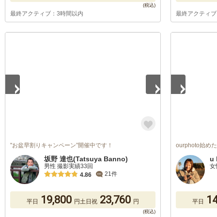
最終アクティブ：3時間以内
最終アクティブ
1
/
2
1
/
5
"お盆早割りキャンペーン”開催中です！
ourphoto始
坂野 達也(Tatsuya Banno)
u 
男性 撮影実績33回
女
21件
4.86
19,800
23,760
14
平日
円
土日祝
円
平日