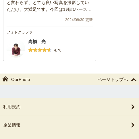
と変わらず、とても良い写真を撮影してい
ただけ、大満足です。今回は1歳のバースデ
ーフォトをお願いしました。こどもの人見
2024/09/30 更新
知りが激しいのと、機嫌が悪いのが重な
り、大泣きで大変でした。しかし、高橋さ
フォトグラファー
んは優しく対応してくださり、後半は笑顔
高橋 亮
で撮影をすることができました。本当にあ
りがとうございました。またお願いしたい
4.76
と思います。
OurPhoto
ページトップへ
利用規約
企業情報