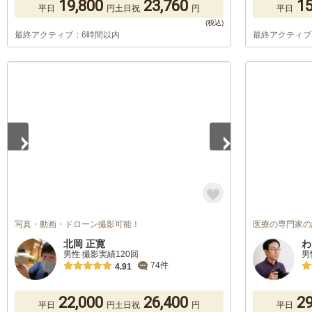
19,800
23,760
15
平日
円
土日祝
円
平日
最終アクティブ：6時間以内
最終アクティブ
1
/
3
写真・動画・ドローン撮影可能！
医療の専門家の
北岡 正寛
わ
男性 撮影実績120回
男
74件
4.91
22,000
26,400
29
平日
円
土日祝
円
平日