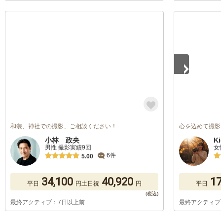
1
/
2
和装、神社での撮影、ご相談ください！
心を込めて撮影い
小林 政央
K
男性 撮影実績9回
女
6件
5.00
34,100
40,920
17
平日
円
土日祝
円
平日
最終アクティブ：7日以上前
最終アクティブ