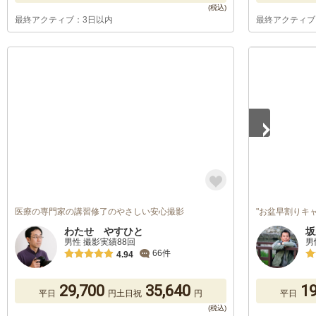
最終アクティブ：3日以内
最終アクティブ
1
/
2
医療の専門家の講習修了のやさしい安心撮影
"お盆早割りキ
わたせ やすひと
坂
男性 撮影実績88回
男
66件
4.94
29,700
35,640
19
平日
円
土日祝
円
平日