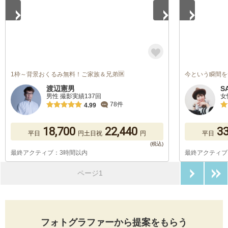
1枠～背景おくるみ無料！ご家族＆兄弟🆗
今という瞬間を
渡辺憲男
S
男性 撮影実績137回
女
78件
4.99
18,700
22,440
33
平日
円
土日祝
円
平日
最終アクティブ：3時間以内
最終アクティブ
次のペ
ページ1
フォトグラファーから提案をもらう