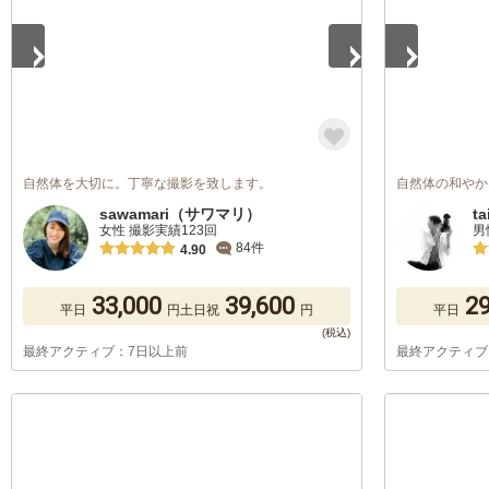
自然体を大切に。丁寧な撮影を致します。
自然体の和やか
sawamari（サワマリ）
ta
女性 撮影実績123回
男
84件
4.90
33,000
39,600
29
平日
円
土日祝
円
平日
最終アクティブ：7日以上前
最終アクティブ
1
/
5
1
/
5