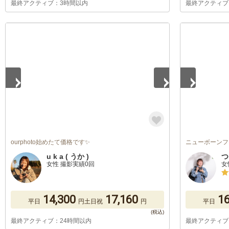
最終アクティブ：3時間以内
最終アクティブ
1
/
5
1
/
5
ourphoto始めたて価格です✨
ニューボーンフ
u k a ( うか )
つ
女性 撮影実績0回
女
14,300
17,160
16
平日
円
土日祝
円
平日
最終アクティブ：24時間以内
最終アクティブ