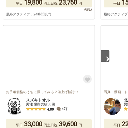
19,800
23,760
15
平日
円
土日祝
円
平日
最終アクティブ：24時間以内
最終アクティブ
1
/
3
お手頃価格のうちに撮ってみる？値上げ検討中
写真・動画・ド
スズキトオル
北
男性 撮影実績58回
男
47件
4.89
33,000
39,600
22
平日
円
土日祝
円
平日