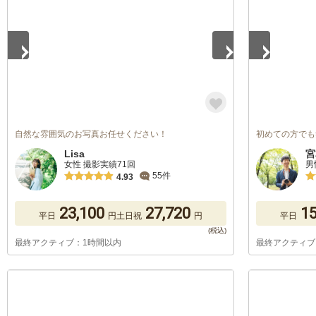
自然な雰囲気のお写真お任せください！
初めての方でも
Lisa
宮
女性 撮影実績71回
男
55件
4.93
23,100
27,720
15
平日
円
土日祝
円
平日
最終アクティブ：1時間以内
最終アクティブ
1
/
5
1
/
5