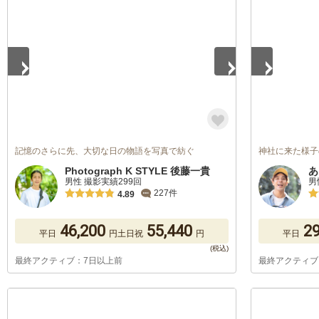
1
/
5
1
/
5
記憶のさらに先、大切な日の物語を写真で紡ぐ
神社に来た様子
Photograph K STYLE 後藤一貴
あ
男性 撮影実績299回
男
227件
4.89
46,200
55,440
29
平日
円
土日祝
円
平日
最終アクティブ：7日以上前
最終アクティブ
1
/
5
1
/
5