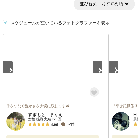
並び替え：
おすすめ順
スケジュールが空いているフォトグラファーを表示
1
/
5
1
/
5
手をつなぐ温かさを大切に残します📸
『幸せ記録係り
すぎもと まりえ
H
女性 撮影実績123回
男
82件
4.96