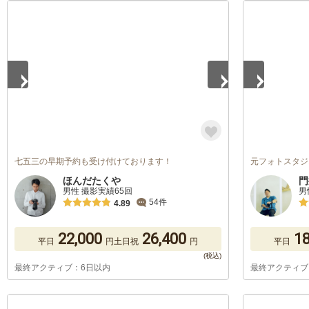
1
/
2
1
/
4
七五三の早期予約も受け付けております！
元フォトスタジ
ほんだたくや
門
男性 撮影実績65回
男
54件
4.89
22,000
26,400
18
平日
円
土日祝
円
平日
最終アクティブ：6日以内
最終アクティブ