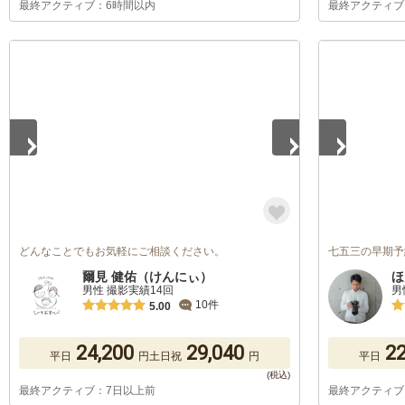
最終アクティブ：6時間以内
最終アクティブ
1
/
5
1
/
2
どんなことでもお気軽にご相談ください。
七五三の早期予
爾見 健佑（けんにぃ）
ほ
男性 撮影実績14回
男
10件
5.00
24,200
29,040
22
平日
円
土日祝
円
平日
最終アクティブ：7日以上前
最終アクティブ