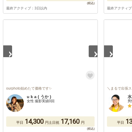
最終アクティブ：3日以内
最終アクティブ
1
/
5
1
/
5
ourphoto始めたて価格です✨
＼まるで出張ス
u k a ( うか )
水
女性 撮影実績0回
男
14,300
17,160
13
平日
円
土日祝
円
平日