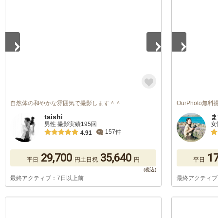
1
/
5
1
/
5
自然体の和やかな雰囲気で撮影します＾＾
OurPhoto
taishi
ま
男性 撮影実績195回
女
157件
4.91
29,700
35,640
17
平日
円
土日祝
円
平日
最終アクティブ：7日以上前
最終アクティブ
1
/
5
1
/
5