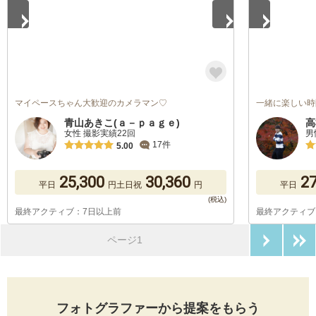
マイペースちゃん大歓迎のカメラマン♡
一緒に楽しい時
青山あきこ(ａ－ｐａｇｅ)
高
女性 撮影実績22回
男
17件
5.00
25,300
30,360
27
平日
円
土日祝
円
平日
最終アクティブ：7日以上前
最終アクティブ
次のペ
ページ1
フォトグラファーから提案をもらう