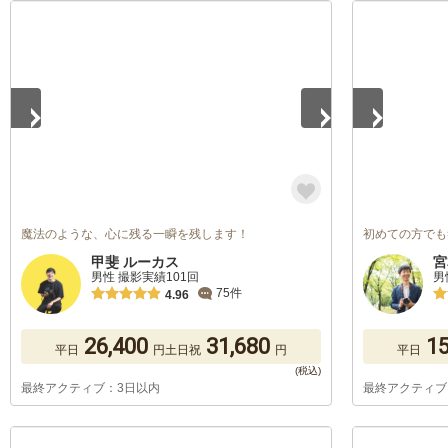
1
/
5
1
/
5
魔法のような、心に残る一瞬を残します！
初めての方でも
甲斐 ルーカス
宮
男性 撮影実績101回
男
75件
4.96
26,400
31,680
15
平日
円
土日祝
円
平日
最終アクティブ：3日以内
最終アクティブ