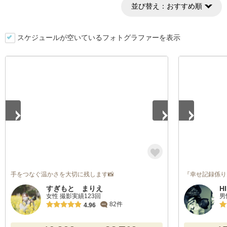
並び替え：
おすすめ順
スケジュールが空いているフォトグラファーを表示
1
/
5
1
/
5
手をつなぐ温かさを大切に残します📸
『幸せ記録係り
すぎもと まりえ
H
女性 撮影実績123回
男
82件
4.96