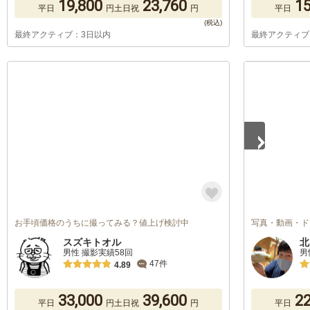
19,800
23,760
15
平日
円
土日祝
円
平日
最終アクティブ：3日以内
最終アクティブ
1
/
3
お手頃価格のうちに撮ってみる？値上げ検討中
写真・動画・ド
スズキトオル
北
男性 撮影実績58回
男
47件
4.89
33,000
39,600
22
平日
円
土日祝
円
平日