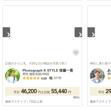
1
/
5
1
/
5
記憶のさらに先、大切な日の物語を写真で紡ぐ
神社に来た様子
Photograph K STYLE 後藤一貴
あ
男性 撮影実績299回
男
227件
4.89
46,200
55,440
29
平日
円
土日祝
円
平日
最終アクティブ：7日以上前
最終アクティブ