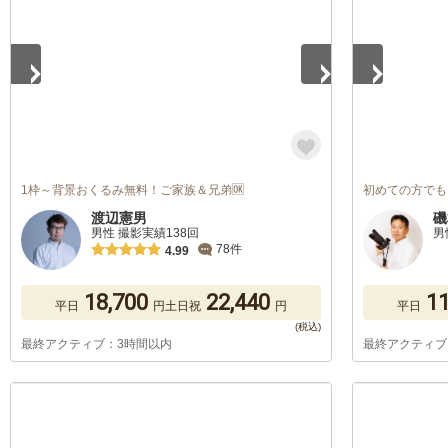
1枠～背景おくるみ無料！ご家族＆兄弟🆗
初めての方でも
渡辺憲男
磯
男性 撮影実績138回
男
78件
4.99
18,700
22,440
11
平日
円
土日祝
円
平日
最終アクティブ：3時間以内
最終アクティブ
1
/
5
1
/
5