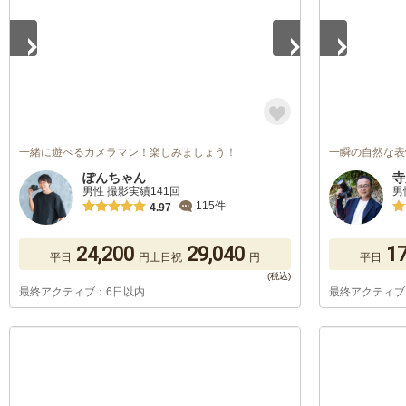
一緒に遊べるカメラマン！楽しみましょう！
一瞬の自然な表
ぽんちゃん
寺
男性 撮影実績141回
男
115件
4.97
24,200
29,040
17
平日
円
土日祝
円
平日
最終アクティブ：6日以内
最終アクティブ
1
/
5
1
/
5