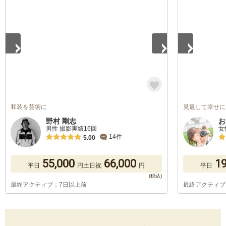
1
/
5
1
/
5
和装を芸術に
見返して幸せに
野村 剛志
お
男性 撮影実績16回
女
14件
5.00
55,000
66,000
19
平日
円
土日祝
円
平日
最終アクティブ：7日以上前
最終アクティブ