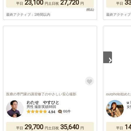
23,100
27,720
33
平日
円
土日祝
円
平日
最終アクティブ：1時間以内
最終アクティブ
1
/
5
医療の専門家の講習修了のやさしい安心撮影
ourphoto始
わたせ やすひと
u 
男性 撮影実績88回
女
66件
4.94
29,700
35,640
14
平日
円
土日祝
円
平日