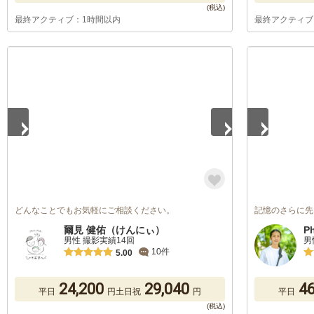
最終アクティブ：1時間以内
最終アクティブ
1
/
5
1
/
5
どんなことでもお気軽にご相談ください。
記憶のさらに先
爾見 健佑（けんにぃ）
P
男性 撮影実績14回
男
10件
5.00
24,200
29,040
46
平日
円
土日祝
円
平日