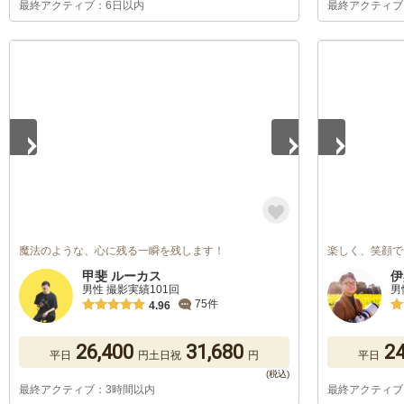
最終アクティブ：6日以内
最終アクティブ
1
/
5
1
/
5
魔法のような、心に残る一瞬を残します！
楽しく、笑顔で
甲斐 ルーカス
伊
男性 撮影実績101回
男
75件
4.96
26,400
31,680
24
平日
円
土日祝
円
平日
最終アクティブ：3時間以内
最終アクティブ