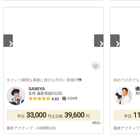
1
/
5
1
/
5
今という瞬間を素敵に残すお手伝い実施中📷
初めての方でも
SAMIYA
磯
女性 撮影実績532回
男
434件
4.93
33,000
39,600
11
平日
円
土日祝
円
平日
最終アクティブ：24時間以内
最終アクティブ