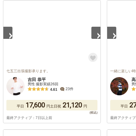
1
/
5
1
/
5
七五三出張撮影承ります。
一緒に楽しい時
吉田 恭平
高
男性 撮影実績26回
男
23件
4.61
17,600
21,120
27
平日
円
土日祝
円
平日
最終アクティブ：7日以上前
最終アクティブ