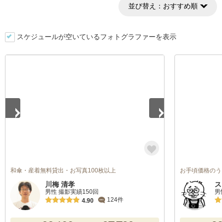
並び替え：
おすすめ順
スケジュールが空いているフォトグラファーを表示
1
/
2
和傘・産着無料貸出・お写真100枚以上
お手頃価格のう
川梅 清孝
ス
男性 撮影実績150回
男
124件
4.90