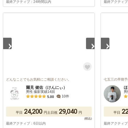
最終アクティブ：24時間以内
最終アクティブ
1
/
5
1
/
2
どんなことでもお気軽にご相談ください。
七五三の早期予
爾見 健佑（けんにぃ）
ほ
男性 撮影実績14回
男
10件
5.00
24,200
29,040
22
平日
円
土日祝
円
平日
最終アクティブ：6日以内
最終アクティブ