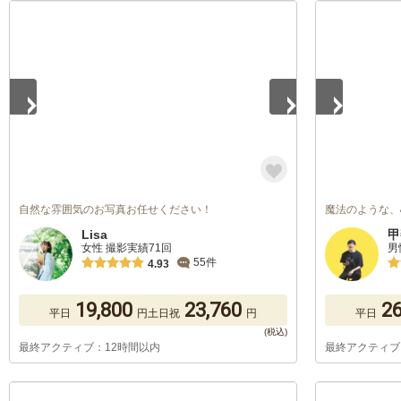
1
/
5
1
/
5
自然な雰囲気のお写真お任せください！
魔法のような、
Lisa
甲
女性 撮影実績71回
男
55件
4.93
19,800
23,760
26
平日
円
土日祝
円
平日
最終アクティブ：12時間以内
最終アクティブ