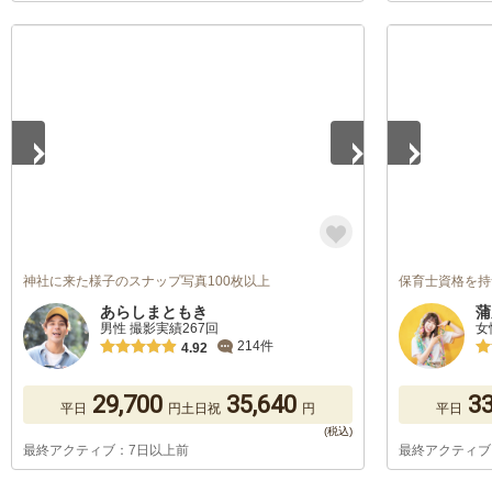
1
/
5
1
/
5
神社に来た様子のスナップ写真100枚以上
保育士資格を持つカ
あらしまともき
蒲
男性 撮影実績267回
女
214件
4.92
29,700
35,640
33
平日
円
土日祝
円
平日
最終アクティブ：7日以上前
最終アクティブ