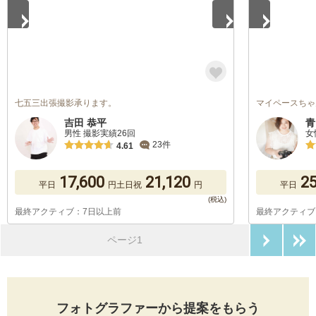
七五三出張撮影承ります。
マイペースちゃ
吉田 恭平
青
男性 撮影実績26回
女
23件
4.61
17,600
21,120
25
平日
円
土日祝
円
平日
最終アクティブ：7日以上前
最終アクティブ
次のペ
ページ1
フォトグラファーから提案をもらう