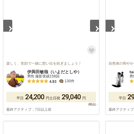
1
/
5
1
/
5
楽しく、笑顔で一緒に想い出を紡ぎましょう！
自然体の和やか
伊與田敏哉（いよだとしや）
ta
男性 撮影実績158回
男
130件
4.93
24,200
29,040
29
平日
円
土日祝
円
平日
最終アクティブ：7日以上前
最終アクティブ
1
/
5
1
/
5