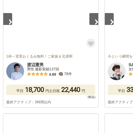
1枠～背景おくるみ無料！ご家族＆兄弟🆗
今という瞬間を
渡辺憲男
S
男性 撮影実績137回
女
78件
4.99
18,700
22,440
33
平日
円
土日祝
円
平日
最終アクティブ：3時間以内
最終アクティブ
1
/
5
1
/
5