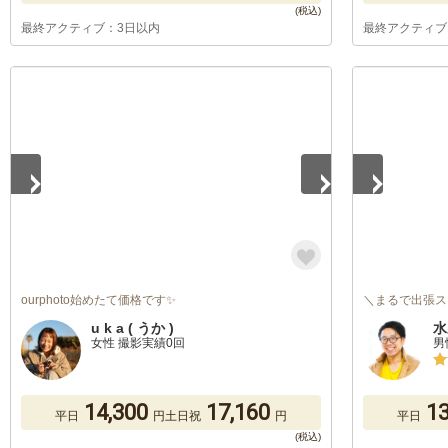
最終アクティブ：3日以内
最終アクティブ
1
/
5
1
/
5
ourphoto始めたて価格です✨
＼まるで出張ス
u k a ( うか )
水
女性 撮影実績0回
男
14,300
17,160
13
平日
円
土日祝
円
平日