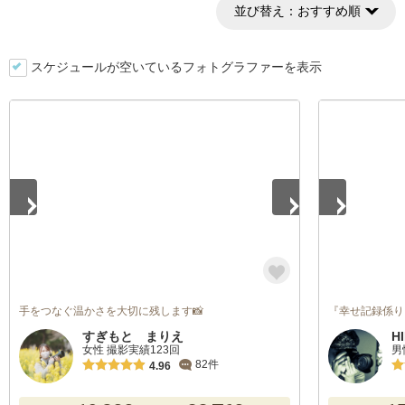
並び替え：
おすすめ順
スケジュールが空いているフォトグラファーを表示
1
/
5
1
/
5
手をつなぐ温かさを大切に残します📸
『幸せ記録係り
すぎもと まりえ
H
女性 撮影実績123回
男
82件
4.96