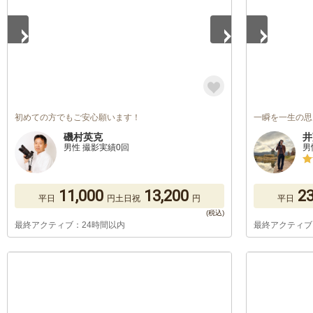
初めての方でもご安心願います！
一瞬を一生の思
磯村英克
井
男性 撮影実績0回
男
11,000
13,200
23
平日
円
土日祝
円
平日
最終アクティブ：24時間以内
最終アクティブ
1
/
5
1
/
5