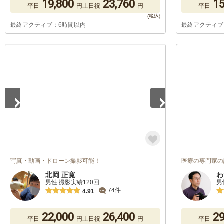
19,800
23,760
15
平日
円
土日祝
円
平日
最終アクティブ：6時間以内
最終アクティブ
1
/
3
写真・動画・ドローン撮影可能！
医療の専門家の
北岡 正寛
わ
男性 撮影実績120回
男
74件
4.91
22,000
26,400
29
平日
円
土日祝
円
平日