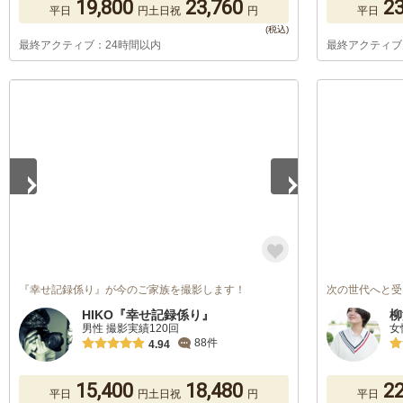
19,800
23,760
23
平日
円
土日祝
円
平日
最終アクティブ：24時間以内
最終アクティブ
1
/
5
『幸せ記録係り』が今のご家族を撮影します！
次の世代へと受
HIKO『幸せ記録係り』
柳
男性 撮影実績120回
女
88件
4.94
15,400
18,480
22
平日
円
土日祝
円
平日