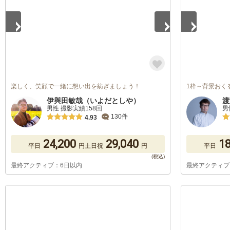
楽しく、笑顔で一緒に想い出を紡ぎましょう！
1枠～背景おく
伊與田敏哉（いよだとしや）
渡
男性 撮影実績158回
男
130件
4.93
24,200
29,040
18
平日
円
土日祝
円
平日
最終アクティブ：6日以内
最終アクティブ
1
/
5
1
/
5