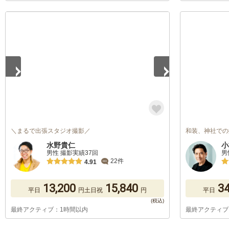
1
/
5
＼まるで出張スタジオ撮影／
和装、神社での
水野貴仁
小
男性 撮影実績37回
男
22件
4.91
13,200
15,840
34
平日
円
土日祝
円
平日
最終アクティブ：1時間以内
最終アクティブ