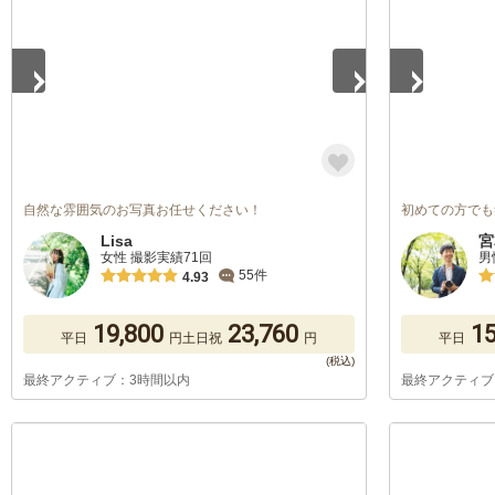
自然な雰囲気のお写真お任せください！
初めての方でも
Lisa
宮
女性 撮影実績71回
男
55件
4.93
19,800
23,760
15
平日
円
土日祝
円
平日
最終アクティブ：3時間以内
最終アクティブ
1
/
5
1
/
5