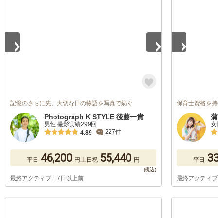
1
/
5
1
/
5
記憶のさらに先、大切な日の物語を写真で紡ぐ
保育士資格を持つカ
Photograph K STYLE 後藤一貴
蒲
男性 撮影実績299回
女
227件
4.89
46,200
55,440
33
平日
円
土日祝
円
平日
最終アクティブ：7日以上前
最終アクティブ
1
/
5
1
/
5