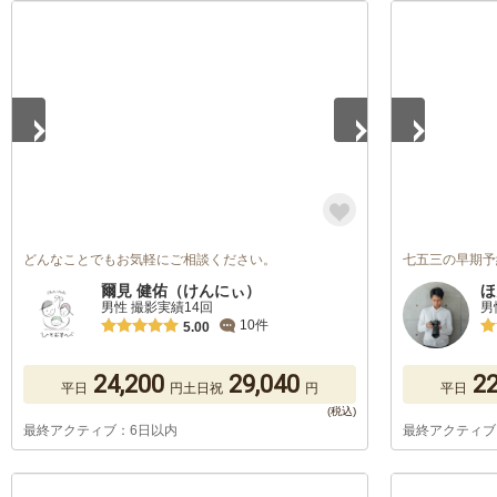
1
/
5
1
/
2
どんなことでもお気軽にご相談ください。
七五三の早期予
爾見 健佑（けんにぃ）
ほ
男性 撮影実績14回
男
10件
5.00
24,200
29,040
22
平日
円
土日祝
円
平日
最終アクティブ：6日以内
最終アクティブ