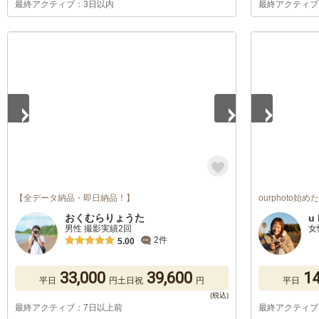
最終アクティブ：3日以内
最終アクティブ
1
/
5
1
/
5
【全データ納品・即日納品！】
ourphoto始
おくむらりょうた
u 
男性 撮影実績2回
女
2件
5.00
33,000
39,600
14
平日
円
土日祝
円
平日
最終アクティブ：7日以上前
最終アクティブ