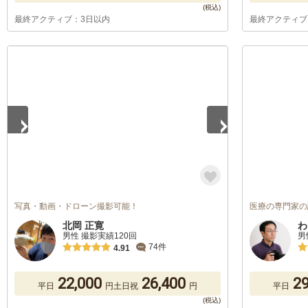
最終アクティブ：3日以内
最終アクティブ
1
/
3
写真・動画・ドローン撮影可能！
医療の専門家の
北岡 正寛
わ
男性 撮影実績120回
男
74件
4.91
22,000
26,400
29
平日
円
土日祝
円
平日