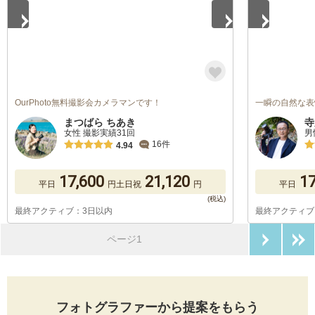
OurPhoto無料撮影会カメラマンです！
一瞬の自然な表
まつばら ちあき
寺
女性 撮影実績31回
男
16件
4.94
17,600
21,120
17
平日
円
土日祝
円
平日
最終アクティブ：3日以内
最終アクティブ
次のペ
ページ1
フォトグラファーから提案をもらう