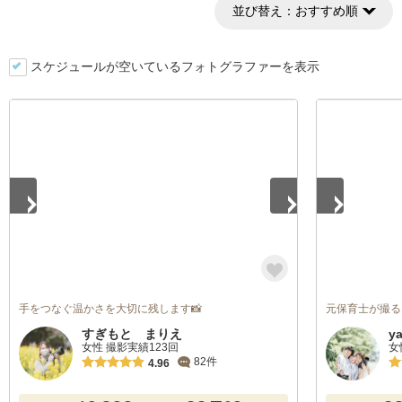
並び替え：
おすすめ順
スケジュールが空いているフォトグラファーを表示
1
/
5
1
/
2
手をつなぐ温かさを大切に残します📸
元保育士が撮る
すぎもと まりえ
y
女性 撮影実績123回
女
82件
4.96