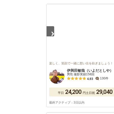
1
/
5
楽しく、笑顔で一緒に想い出を紡ぎましょう！
伊與田敏哉（いよだとしや）
男性 撮影実績158回
130件
4.93
24,200
29,040
平日
円
土日祝
最終アクティブ：3日以内