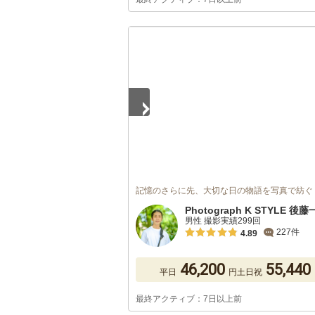
1
/
5
記憶のさらに先、大切な日の物語を写真で紡ぐ
Photograph K STYLE 後
男性 撮影実績299回
227件
4.89
46,200
55,440
平日
円
土日祝
最終アクティブ：7日以上前