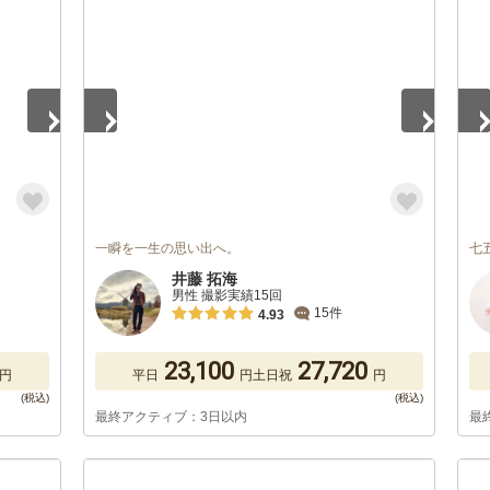
1
/
5
1
/
一瞬を一生の思い出へ。
七
井藤 拓海
男性 撮影実績15回
15件
4.93
23,100
27,720
円
平日
円
土日祝
円
最終アクティブ：3日以内
最
1
/
5
1
/