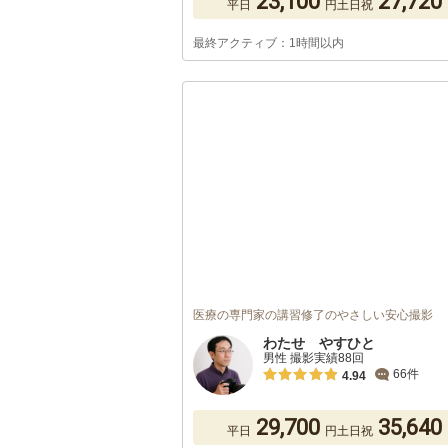
23,100
27,720
平日
円
土日祝
最終アクティブ：1時間以内
医療の専門家の講習修了のやさしい安心撮影
わたせ やすひと
男性 撮影実績88回
66件
4.94
29,700
35,640
平日
円
土日祝