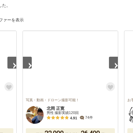
した。
ファーを表示
1
/
3
写真・動画・ドローン撮影可能！
お
北岡 正寛
男性 撮影実績120回
74件
4.91