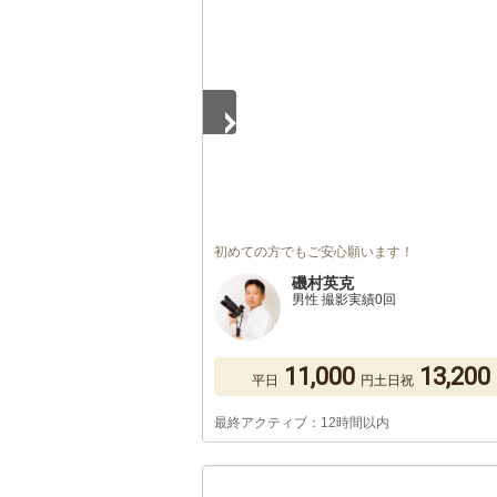
1
/
5
初めての方でもご安心願います！
磯村英克
男性 撮影実績0回
11,000
13,200
平日
円
土日祝
最終アクティブ：12時間以内
1
/
5