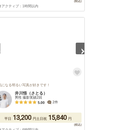
終アクティブ：1時間以内
5
気になる明るい写真が好きです！
井川悟（さとる）
男性 撮影実績2回
2件
5.00
13,200
15,840
平日
円
土日祝
円
終アクティブ：6時間以内