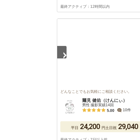
最終アクティブ：12時間以内
1
/
5
どんなことでもお気軽にご相談ください。
爾見 健佑（けんにぃ）
男性 撮影実績14回
10件
5.00
24,200
29,040
平日
円
土日祝
最終アクティブ：7日以上前