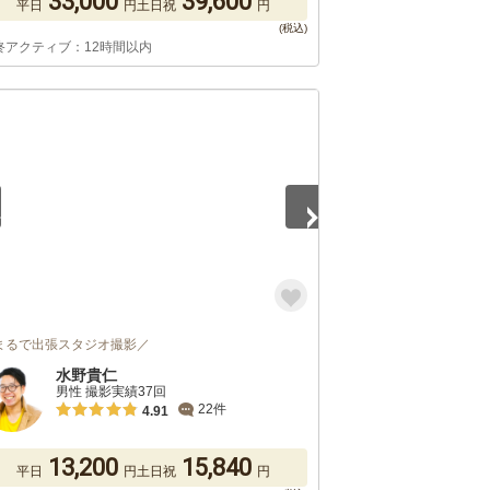
33,000
39,600
平日
円
土日祝
円
終アクティブ：12時間以内
5
まるで出張スタジオ撮影／
水野貴仁
男性 撮影実績37回
22件
4.91
13,200
15,840
平日
円
土日祝
円