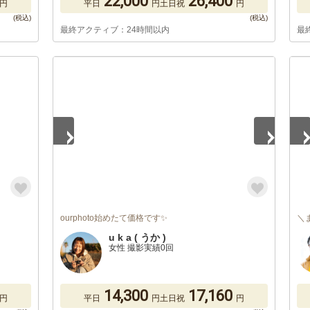
22,000
26,400
円
平日
円
土日祝
円
最終アクティブ：24時間以内
最
1
/
5
1
/
ourphoto始めたて価格です✨
＼
u k a ( うか )
女性 撮影実績0回
14,300
17,160
円
平日
円
土日祝
円