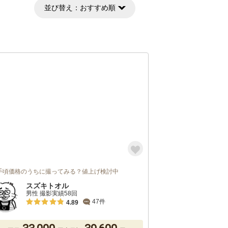
並び替え：
おすすめ順
手頃価格のうちに撮ってみる？値上げ検討中
スズキトオル
男性 撮影実績58回
47件
4.89