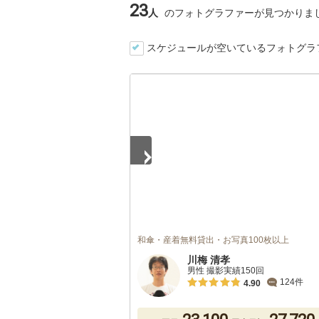
23
人
のフォトグラファーが見つかりま
スケジュールが空いているフォトグラ
1
/
2
和傘・産着無料貸出・お写真100枚以上
川梅 清孝
男性 撮影実績150回
124件
4.90