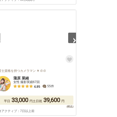
5
士資格を持つカメラマン 👩‍🎨🎨
蒲原 菜緒
女性 撮影実績67回
55件
4.95
33,000
39,600
平日
円
土日祝
円
終アクティブ：7日以上前