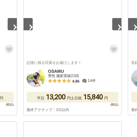
記憶に残る写真をお届けします！
笑
OSAMU
男性 撮影実績22回
14件
4.86
13,200
15,840
円
平日
円
土日祝
円
最終アクティブ：3日以内
最
1
/
5