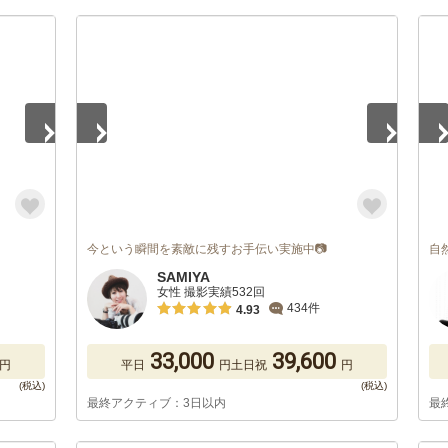
1
/
5
1
/
今という瞬間を素敵に残すお手伝い実施中📷
自
SAMIYA
女性 撮影実績532回
434件
4.93
33,000
39,600
円
平日
円
土日祝
円
最終アクティブ：3日以内
最