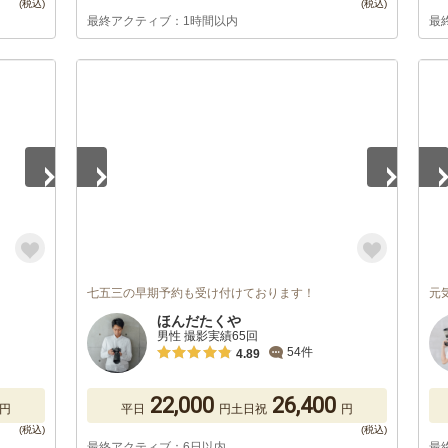
最終アクティブ：1時間以内
最
1
/
2
1
/
七五三の早期予約も受け付けております！
元
ほんだたくや
男性 撮影実績65回
54件
4.89
22,000
26,400
円
平日
円
土日祝
円
最終アクティブ：6日以内
最