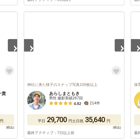
1
/
5
1
/
神社に来た様子のスナップ写真100枚以上
保育
藤一貴
あらしまともき
男性 撮影実績267回
214件
4.92
29,700
35,640
円
平日
円
土日祝
円
最終アクティブ：7日以上前
最