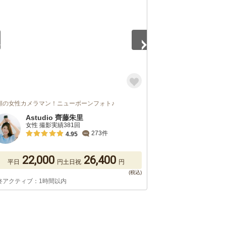
顔の女性カメラマン！ニューボーンフォト♪
Astudio 齊藤朱里
女性 撮影実績381回
273件
4.95
22,000
26,400
平日
円
土日祝
円
終アクティブ：1時間以内