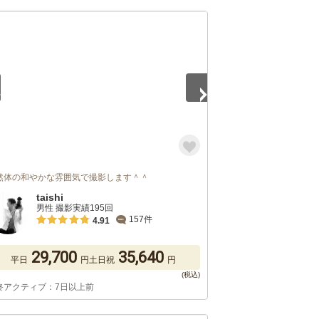
5
然体の和やかな雰囲気で撮影します＾＾
taishi
男性 撮影実績195回
157件
4.91
29,700
35,640
平日
円
土日祝
円
終アクティブ：7日以上前