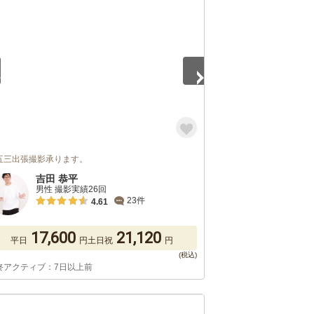
5
五三出張撮影承ります。
吉田 恭平
男性 撮影実績26回
23件
4.61
17,600
21,120
平日
円
土日祝
円
終アクティブ：7日以上前
5