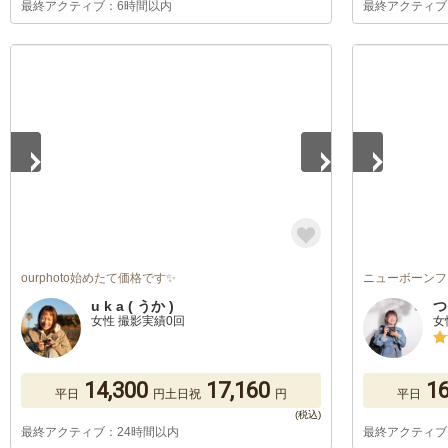
最終アクティブ：6時間以内
最終アクティブ
1
/
5
1
/
5
ourphoto始めたて価格です✨
ニューボーンフ
u k a ( うか )
つ
女性 撮影実績0回
女
14,300
17,160
16
平日
円
土日祝
円
平日
最終アクティブ：24時間以内
最終アクティブ