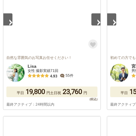
自然な雰囲気のお写真お任せください！
初めての方でも
Lisa
宮
女性 撮影実績71回
男
55件
4.93
19,800
23,760
15
平日
円
土日祝
円
平日
最終アクティブ：24時間以内
最終アクティブ
1
/
5
1
/
5