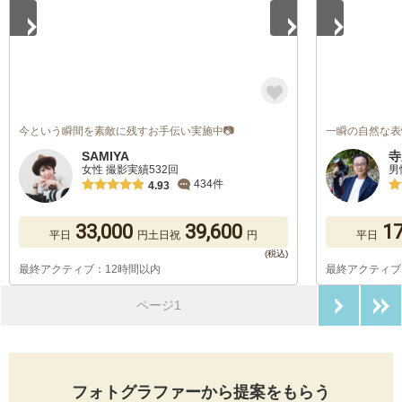
今という瞬間を素敵に残すお手伝い実施中📷
一瞬の自然な表
SAMIYA
寺
女性 撮影実績532回
男
434件
4.93
33,000
39,600
17
平日
円
土日祝
円
平日
最終アクティブ：12時間以内
最終アクティブ
次のペ
ページ1
フォトグラファーから提案をもらう