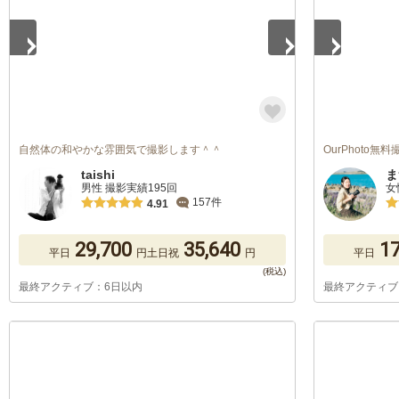
自然体の和やかな雰囲気で撮影します＾＾
OurPhoto
taishi
ま
男性 撮影実績195回
女
157件
4.91
29,700
35,640
17
平日
円
土日祝
円
平日
最終アクティブ：6日以内
最終アクティブ
1
/
5
1
/
5