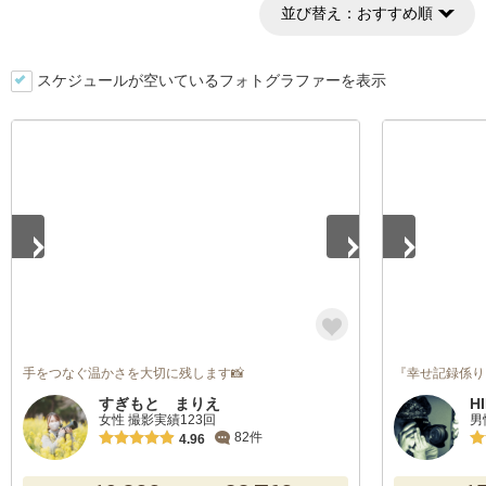
並び替え：
おすすめ順
スケジュールが空いているフォトグラファーを表示
1
/
5
1
/
5
手をつなぐ温かさを大切に残します📸
『幸せ記録係り
すぎもと まりえ
H
女性 撮影実績123回
男
82件
4.96