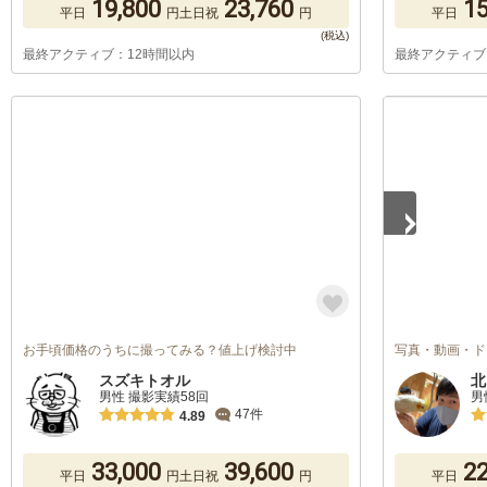
19,800
23,760
15
平日
円
土日祝
円
平日
最終アクティブ：12時間以内
最終アクティブ
1
/
3
お手頃価格のうちに撮ってみる？値上げ検討中
写真・動画・ド
スズキトオル
北
男性 撮影実績58回
男
47件
4.89
33,000
39,600
22
平日
円
土日祝
円
平日