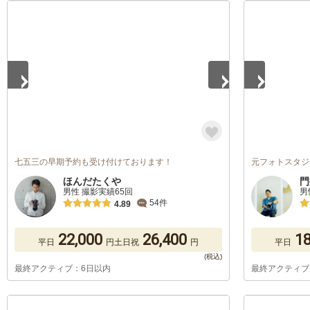
1
/
2
1
/
4
七五三の早期予約も受け付けております！
元フォトスタジ
ほんだたくや
門
男性 撮影実績65回
男
54件
4.89
22,000
26,400
18
平日
円
土日祝
円
平日
最終アクティブ：6日以内
最終アクティブ