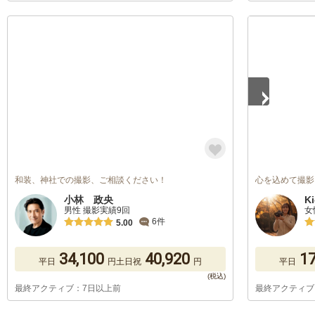
1
/
2
和装、神社での撮影、ご相談ください！
心を込めて撮影い
小林 政央
K
男性 撮影実績9回
女
6件
5.00
34,100
40,920
17
平日
円
土日祝
円
平日
最終アクティブ：7日以上前
最終アクティブ