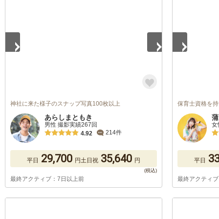
1
/
5
1
/
5
神社に来た様子のスナップ写真100枚以上
保育士資格を持つカ
あらしまともき
蒲
男性 撮影実績267回
女
214件
4.92
29,700
35,640
33
平日
円
土日祝
円
平日
最終アクティブ：7日以上前
最終アクティブ
1
/
5
1
/
5