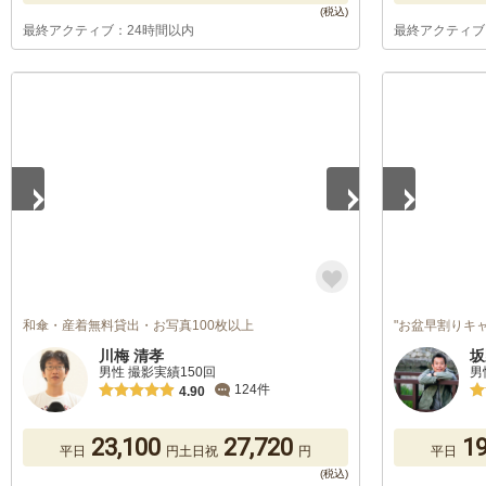
最終アクティブ：24時間以内
最終アクティブ
1
/
2
1
/
2
和傘・産着無料貸出・お写真100枚以上
"お盆早割りキ
川梅 清孝
坂
男性 撮影実績150回
男
124件
4.90
23,100
27,720
19
平日
円
土日祝
円
平日