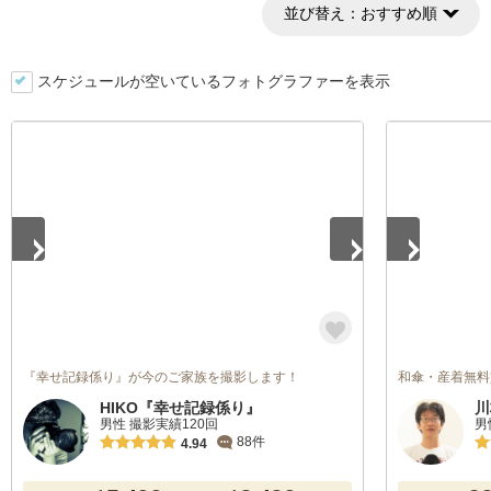
並び替え：
おすすめ順
スケジュールが空いているフォトグラファーを表示
1
/
5
1
/
2
『幸せ記録係り』が今のご家族を撮影します！
和傘・産着無料
HIKO『幸せ記録係り』
川
男性 撮影実績120回
男
88件
4.94