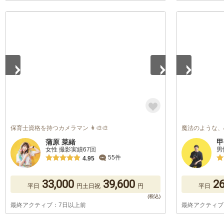
1
/
5
1
/
5
保育士資格を持つカメラマン 👩‍🎨🎨
魔法のような、
蒲原 菜緒
甲
女性 撮影実績67回
男
55件
4.95
33,000
39,600
26
平日
円
土日祝
円
平日
最終アクティブ：7日以上前
最終アクティブ