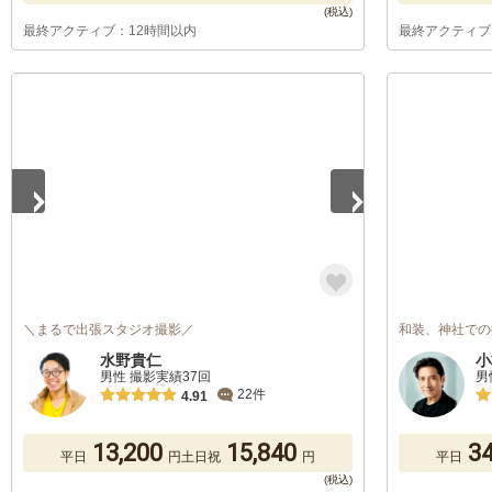
最終アクティブ：12時間以内
最終アクティブ
1
/
5
＼まるで出張スタジオ撮影／
和装、神社での
水野貴仁
小
男性 撮影実績37回
男
22件
4.91
13,200
15,840
34
平日
円
土日祝
円
平日