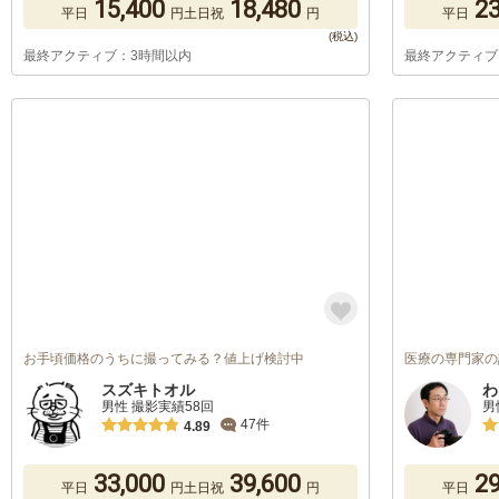
15,400
18,480
23
平日
円
土日祝
円
平日
最終アクティブ：3時間以内
最終アクティブ
お手頃価格のうちに撮ってみる？値上げ検討中
医療の専門家の
スズキトオル
わ
男性 撮影実績58回
男
47件
4.89
33,000
39,600
29
平日
円
土日祝
円
平日