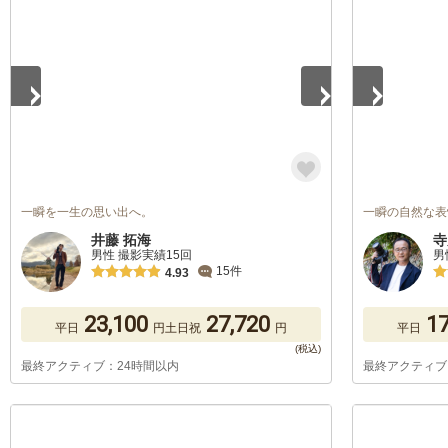
1
/
5
1
/
5
一瞬を一生の思い出へ。
一瞬の自然な表
井藤 拓海
寺
男性 撮影実績15回
男
15件
4.93
23,100
27,720
17
平日
円
土日祝
円
平日
最終アクティブ：24時間以内
最終アクティブ
1
/
5
1
/
5