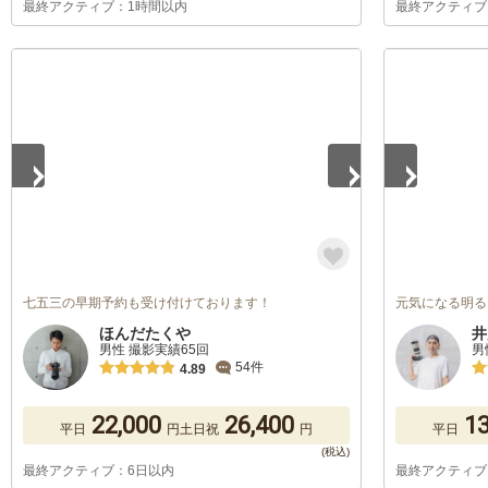
最終アクティブ：1時間以内
最終アクティブ
1
/
2
1
/
5
七五三の早期予約も受け付けております！
元気になる明る
ほんだたくや
井
男性 撮影実績65回
男
54件
4.89
22,000
26,400
13
平日
円
土日祝
円
平日
最終アクティブ：6日以内
最終アクティブ