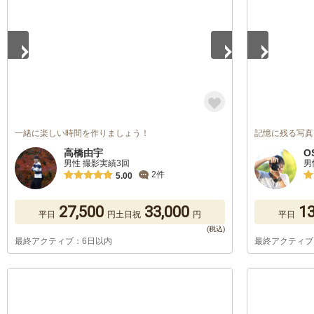
一緒に楽しい時間を作りましょう！
記憶に残る写真
高橋由宇
O
男性 撮影実績3回
男
2件
5.00
27,500
33,000
13
平日
円
土日祝
円
平日
最終アクティブ：6日以内
最終アクティブ
1
/
5
1
/
5