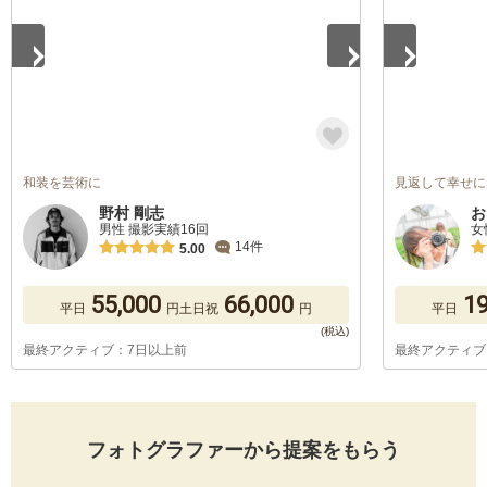
和装を芸術に
見返して幸せに
野村 剛志
お
男性 撮影実績16回
女
14件
5.00
55,000
66,000
19
平日
円
土日祝
円
平日
最終アクティブ：7日以上前
最終アクティブ
フォトグラファーから提案をもらう