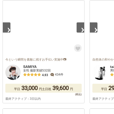
1
/
5
1
/
5
今という瞬間を素敵に残すお手伝い実施中📷
自然体の和やか
SAMIYA
ta
女性 撮影実績532回
男
434件
4.93
33,000
39,600
29
平日
円
土日祝
円
平日
最終アクティブ：3日以内
最終アクティブ