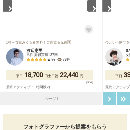
1枠～背景おくるみ無料！ご家族＆兄弟🆗
今という瞬間を
渡辺憲男
S
男性 撮影実績137回
女
78件
4.99
18,700
22,440
33
平日
円
土日祝
円
平日
最終アクティブ：1時間以内
最終アクティブ
次のペ
ページ1
フォトグラファーから提案をもらう