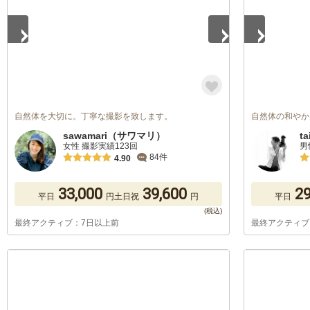
自然体を大切に。丁寧な撮影を致します。
自然体の和やか
sawamari（サワマリ）
ta
女性 撮影実績123回
男
84件
4.90
33,000
39,600
29
平日
円
土日祝
円
平日
最終アクティブ：7日以上前
最終アクティブ
1
/
5
1
/
5