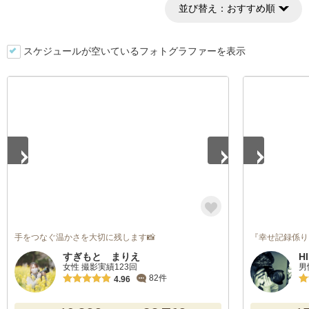
並び替え：
おすすめ順
スケジュールが空いているフォトグラファーを表示
1
/
5
1
/
5
手をつなぐ温かさを大切に残します📸
『幸せ記録係り
すぎもと まりえ
H
女性 撮影実績123回
男
82件
4.96