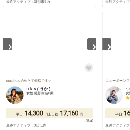
最終アクティブ：3時間以内
最終アクティブ
1
/
5
1
/
5
ourphoto始めたて価格です✨
ニューボーンフ
u k a ( うか )
つ
女性 撮影実績0回
女
14,300
17,160
16
平日
円
土日祝
円
平日
最終アクティブ：3日以内
最終アクティブ