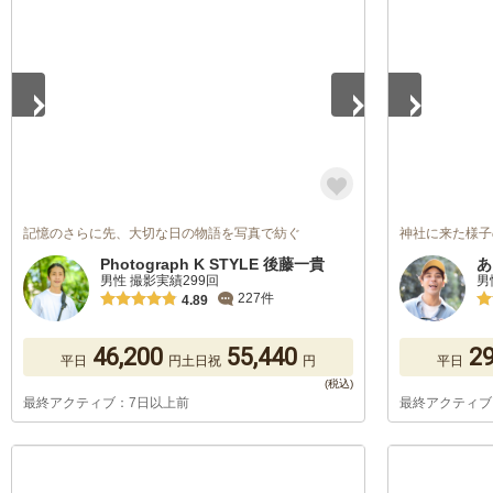
1
/
5
1
/
5
記憶のさらに先、大切な日の物語を写真で紡ぐ
神社に来た様子
Photograph K STYLE 後藤一貴
あ
男性 撮影実績299回
男
227件
4.89
46,200
55,440
29
平日
円
土日祝
円
平日
最終アクティブ：7日以上前
最終アクティブ
1
/
5
1
/
5