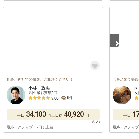
1
/
2
和装、神社での撮影、ご相談ください！
心を込めて撮影い
小林 政央
K
男性 撮影実績9回
女
6件
5.00
34,100
40,920
17
平日
円
土日祝
円
平日
最終アクティブ：7日以上前
最終アクティブ