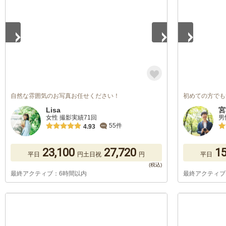
自然な雰囲気のお写真お任せください！
初めての方でも
Lisa
宮
女性 撮影実績71回
男
55件
4.93
23,100
27,720
15
平日
円
土日祝
円
平日
最終アクティブ：6時間以内
最終アクティブ
1
/
5
1
/
5