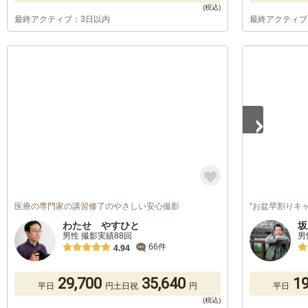
最終アクティブ：3日以内
最終アクティブ
1
/
2
医療の専門家の講習修了のやさしい安心撮影
"お盆早割りキ
わたせ やすひと
坂
男性 撮影実績88回
男
66件
4.94
29,700
35,640
19
平日
円
土日祝
円
平日