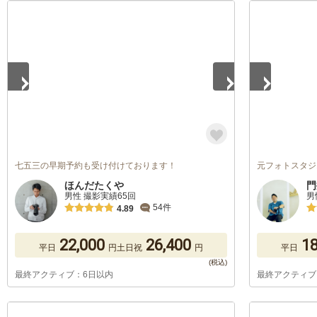
1
/
2
1
/
4
七五三の早期予約も受け付けております！
元フォトスタジ
ほんだたくや
門
男性 撮影実績65回
男
54件
4.89
22,000
26,400
18
平日
円
土日祝
円
平日
最終アクティブ：6日以内
最終アクティブ