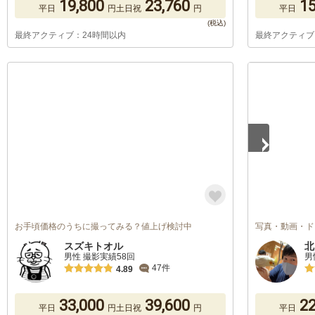
19,800
23,760
15
平日
円
土日祝
円
平日
最終アクティブ：24時間以内
最終アクティブ
1
/
3
お手頃価格のうちに撮ってみる？値上げ検討中
写真・動画・ド
スズキトオル
北
男性 撮影実績58回
男
47件
4.89
33,000
39,600
22
平日
円
土日祝
円
平日