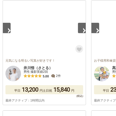
1
/
5
1
/
5
元気になる明るい写真が好きです！
お子様用和傘貸出
井川悟（さとる）
髙
男性 撮影実績2回
男
2件
5.00
13,200
15,840
23
平日
円
土日祝
円
平日
最終アクティブ：1時間以内
最終アクティブ