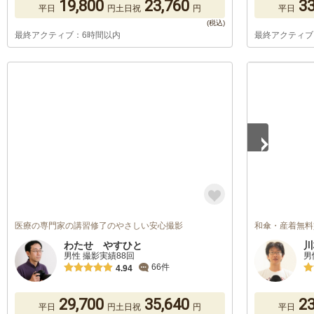
19,800
23,760
33
平日
円
土日祝
円
平日
最終アクティブ：6時間以内
最終アクティブ
1
/
2
医療の専門家の講習修了のやさしい安心撮影
和傘・産着無料
わたせ やすひと
川
男性 撮影実績88回
男
66件
4.94
29,700
35,640
23
平日
円
土日祝
円
平日