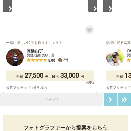
一緒に楽しい時間を作りましょう！
記憶に残る写真
高橋由宇
O
男性 撮影実績3回
男
2件
5.00
27,500
33,000
13
平日
円
土日祝
円
平日
最終アクティブ：6日以内
最終アクティブ
次のペ
ページ1
フォトグラファーから提案をもらう