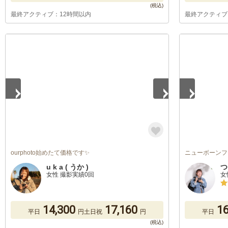
最終アクティブ：12時間以内
最終アクティブ
1
/
5
1
/
5
ourphoto始めたて価格です✨
ニューボーンフ
u k a ( うか )
つ
女性 撮影実績0回
女
14,300
17,160
16
平日
円
土日祝
円
平日