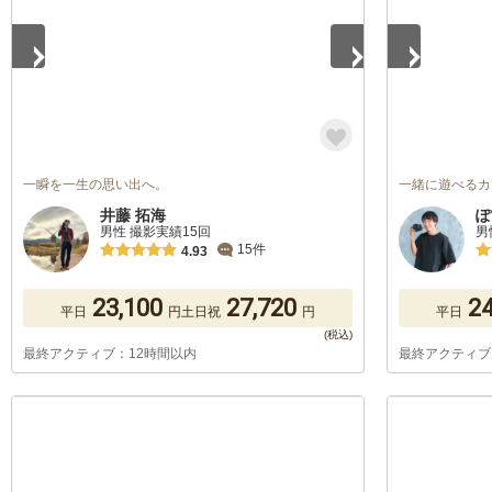
一瞬を一生の思い出へ。
一緒に遊べるカ
井藤 拓海
ぽ
男性 撮影実績15回
男
15件
4.93
23,100
27,720
24
平日
円
土日祝
円
平日
最終アクティブ：12時間以内
最終アクティブ
1
/
5
1
/
5