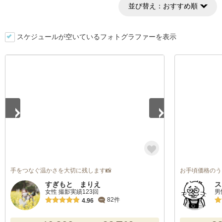
並び替え：
おすすめ順
スケジュールが空いているフォトグラファーを表示
1
/
5
手をつなぐ温かさを大切に残します📸
お手頃価格のう
すぎもと まりえ
ス
女性 撮影実績123回
男
82件
4.96