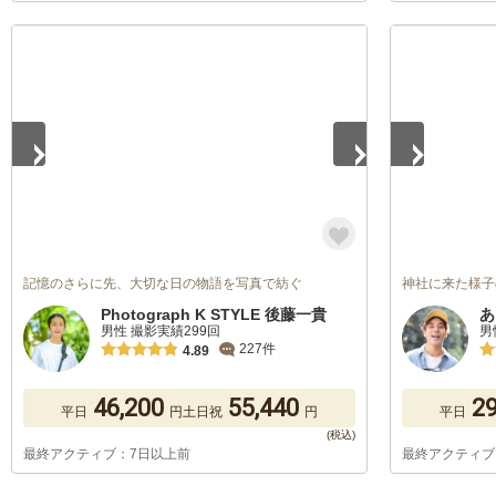
1
/
5
1
/
5
記憶のさらに先、大切な日の物語を写真で紡ぐ
神社に来た様子
Photograph K STYLE 後藤一貴
あ
男性 撮影実績299回
男
227件
4.89
46,200
55,440
29
平日
円
土日祝
円
平日
最終アクティブ：7日以上前
最終アクティブ