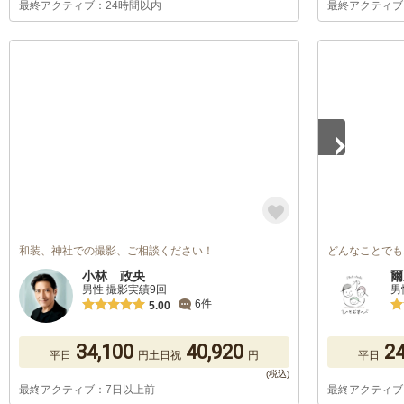
最終アクティブ：24時間以内
最終アクティブ
1
/
5
和装、神社での撮影、ご相談ください！
どんなことでも
小林 政央
爾
男性 撮影実績9回
男
6件
5.00
34,100
40,920
24
平日
円
土日祝
円
平日
最終アクティブ：7日以上前
最終アクティブ