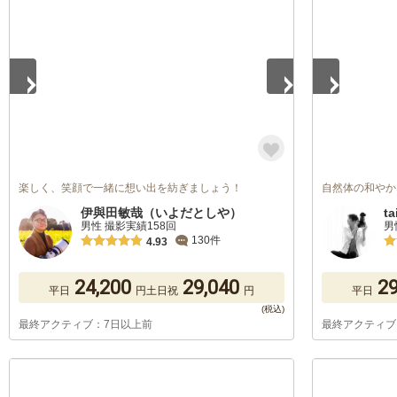
1
/
5
1
/
5
楽しく、笑顔で一緒に想い出を紡ぎましょう！
自然体の和やか
伊與田敏哉（いよだとしや）
ta
男性 撮影実績158回
男
130件
4.93
24,200
29,040
29
平日
円
土日祝
円
平日
最終アクティブ：7日以上前
最終アクティブ
1
/
5
1
/
5