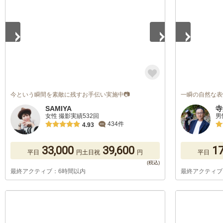
今という瞬間を素敵に残すお手伝い実施中📷
一瞬の自然な表
SAMIYA
寺
女性 撮影実績532回
男
434件
4.93
33,000
39,600
17
平日
円
土日祝
円
平日
最終アクティブ：6時間以内
最終アクティブ
1
/
5
1
/
5