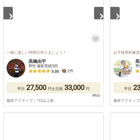
一緒に楽しい時間を作りましょう！
お子様用和傘貸出
高橋由宇
髙
男性 撮影実績3回
男
2件
5.00
27,500
33,000
23
平日
円
土日祝
円
平日
最終アクティブ：7日以上前
最終アクティブ
1
/
5
1
/
5