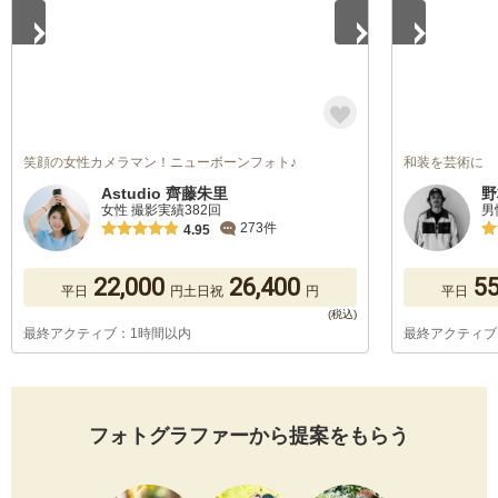
笑顔の女性カメラマン！ニューボーンフォト♪
和装を芸術に
Astudio 齊藤朱里
野
女性 撮影実績382回
男
273件
4.95
22,000
26,400
55
平日
円
土日祝
円
平日
最終アクティブ：1時間以内
最終アクティブ
フォトグラファーから提案をもらう