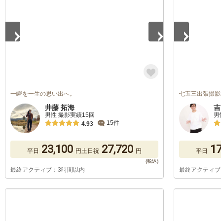
一瞬を一生の思い出へ。
七五三出張撮影
井藤 拓海
吉
男性 撮影実績15回
男
15件
4.93
23,100
27,720
17
平日
円
土日祝
円
平日
最終アクティブ：3時間以内
最終アクティブ
1
/
5
1
/
5