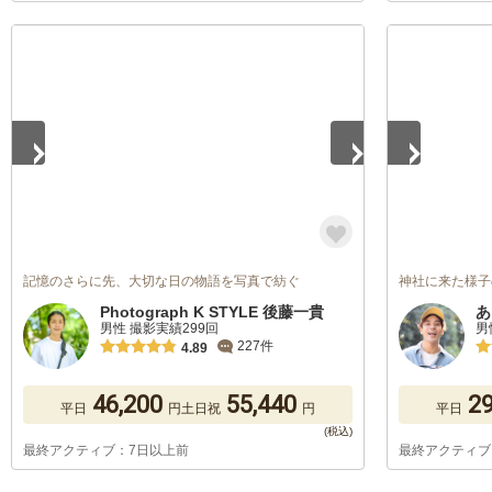
1
/
5
1
/
5
記憶のさらに先、大切な日の物語を写真で紡ぐ
神社に来た様子
Photograph K STYLE 後藤一貴
あ
男性 撮影実績299回
男
227件
4.89
46,200
55,440
29
平日
円
土日祝
円
平日
最終アクティブ：7日以上前
最終アクティブ