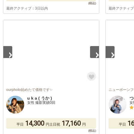
最終アクティブ：3日以内
最終アクティブ
1
/
5
1
/
5
ourphoto始めたて価格です✨
ニューボーンフ
u k a ( うか )
つ
女性 撮影実績0回
女
14,300
17,160
16
平日
円
土日祝
円
平日