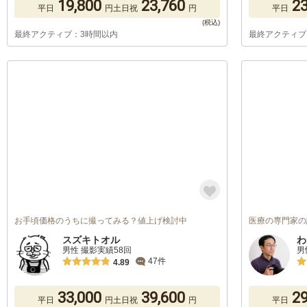
19,800
23,760
23
平日
円
土日祝
円
平日
最終アクティブ：3時間以内
最終アクティブ
お手頃価格のうちに撮ってみる？値上げ検討中
医療の専門家の
スズキトオル
わ
男性 撮影実績58回
男
47件
4.89
33,000
39,600
29
平日
円
土日祝
円
平日