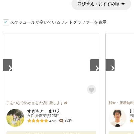
並び替え：
おすすめ順
スケジュールが空いているフォトグラファーを表示
1
/
5
1
/
2
手をつなぐ温かさを大切に残します📸
和傘・産着無料
すぎもと まりえ
川
女性 撮影実績123回
男
82件
4.96