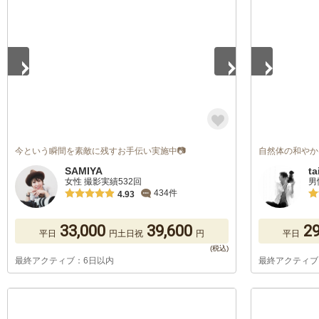
1
/
5
1
/
5
今という瞬間を素敵に残すお手伝い実施中📷
自然体の和やか
SAMIYA
ta
女性 撮影実績532回
男
434件
4.93
33,000
39,600
29
平日
円
土日祝
円
平日
最終アクティブ：6日以内
最終アクティブ
1
/
5
1
/
5