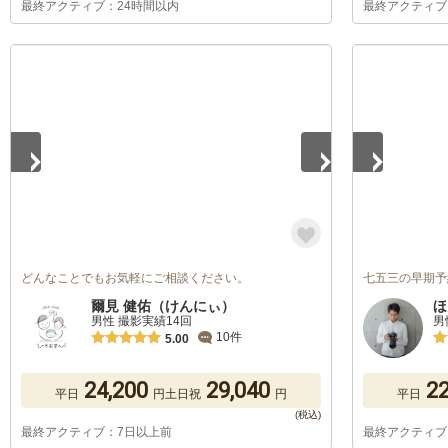
最終アクティブ：24時間以内
最終アクティブ
1
/
5
1
/
2
どんなことでもお気軽にご相談ください。
七五三の早期予
爾見 健佑（けんにぃ）
ほ
男性 撮影実績14回
男
10件
5.00
24,200
29,040
22
平日
円
土日祝
円
平日
最終アクティブ：7日以上前
最終アクティブ