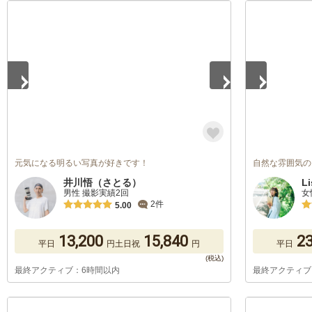
1
/
5
1
/
5
元気になる明るい写真が好きです！
自然な雰囲気の
井川悟（さとる）
Li
男性 撮影実績2回
女
2件
5.00
13,200
15,840
23
平日
円
土日祝
円
平日
最終アクティブ：6時間以内
最終アクティブ