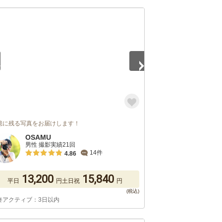
5
憶に残る写真をお届けします！
OSAMU
男性 撮影実績21回
14件
4.86
13,200
15,840
平日
円
土日祝
円
終アクティブ：3日以内