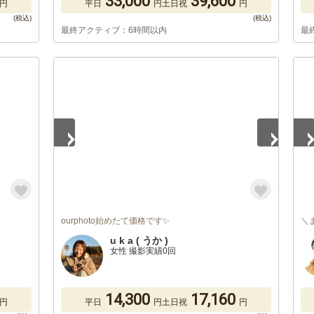
33,000
39,600
円
平日
円
土日祝
円
最終アクティブ：6時間以内
最
1
/
5
1
/
ourphoto始めたて価格です✨
＼
u k a ( うか )
女性 撮影実績0回
14,300
17,160
円
平日
円
土日祝
円