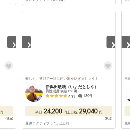
1
/
5
1
/
楽しく、笑顔で一緒に想い出を紡ぎましょう！
自
伊與田敏哉（いよだとしや）
男性 撮影実績158回
130件
4.93
24,200
29,040
円
平日
円
土日祝
円
最終アクティブ：7日以上前
最