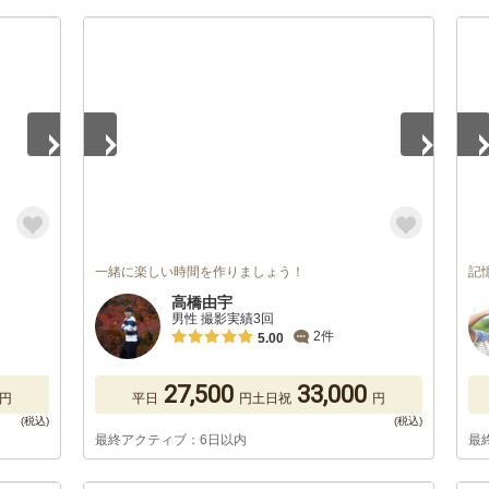
1
/
5
1
/
一緒に楽しい時間を作りましょう！
記
高橋由宇
男性 撮影実績3回
2件
5.00
27,500
33,000
円
平日
円
土日祝
円
最終アクティブ：6日以内
最