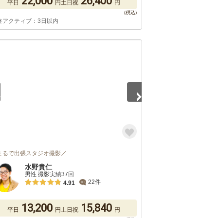
22,000
26,400
平日
円
土日祝
円
終アクティブ：3日以内
5
まるで出張スタジオ撮影／
水野貴仁
男性 撮影実績37回
22件
4.91
13,200
15,840
平日
円
土日祝
円