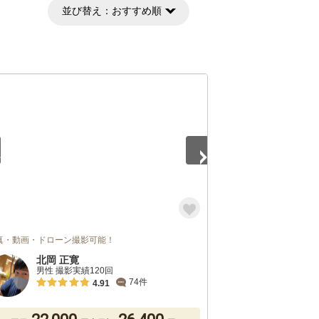
並び替え：
おすすめ順
3
真・動画・ドローン撮影可能！
北岡 正寛
男性 撮影実績120回
74件
4.91