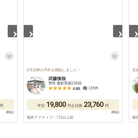
1
/
5
1
/
6月以降の予約を開始しました！
見
武藤慎哉
男性 撮影実績226回
135件
4.88
19,800
23,760
円
平日
円
土日祝
円
最終アクティブ：7日以上前
最