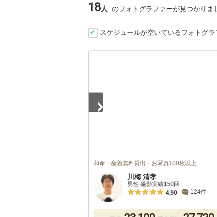
18
人
のフォトグラファーが見つかりま
スケジュールが空いているフォトグラ
1
/
2
和傘・産着無料貸出・お写真100枚以上
川梅 清孝
男性 撮影実績150回
124件
4.90