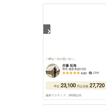
1
/
5
一瞬を一生の思い出へ。
井藤 拓海
男性 撮影実績15回
15件
4.93
23,100
27,720
平日
円
土日祝
最終アクティブ：3時間以内