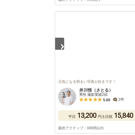
1
/
5
元気になる明るい写真が好きです！
井川悟（さとる）
男性 撮影実績2回
2件
5.00
13,200
15,840
平日
円
土日祝
最終アクティブ：6時間以内