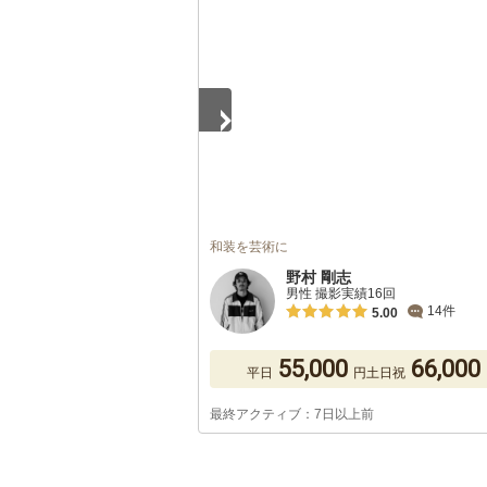
1
/
5
和装を芸術に
野村 剛志
男性 撮影実績16回
14件
5.00
55,000
66,000
平日
円
土日祝
最終アクティブ：7日以上前