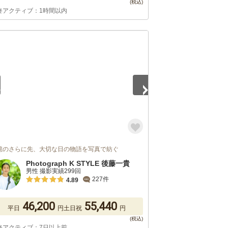
終アクティブ：1時間以内
5
憶のさらに先、大切な日の物語を写真で紡ぐ
Photograph K STYLE 後藤一貴
男性 撮影実績299回
227件
4.89
46,200
55,440
平日
円
土日祝
円
終アクティブ：7日以上前