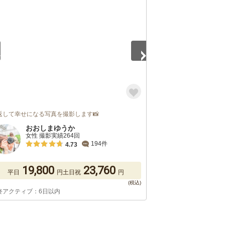
5
返して幸せになる写真を撮影します📸
おおしまゆうか
女性 撮影実績264回
194件
4.73
19,800
23,760
平日
円
土日祝
円
終アクティブ：6日以内