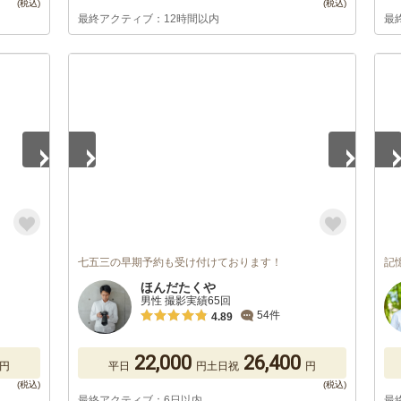
最終アクティブ：12時間以内
最
1
/
2
1
/
七五三の早期予約も受け付けております！
記
ほんだたくや
男性 撮影実績65回
54件
4.89
22,000
26,400
円
平日
円
土日祝
円
最終アクティブ：6日以内
最