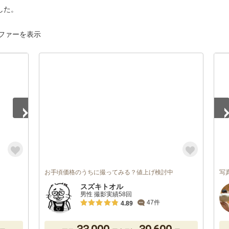
した。
ファーを表示
1
/
お手頃価格のうちに撮ってみる？値上げ検討中
写
スズキトオル
男性 撮影実績58回
47件
4.89