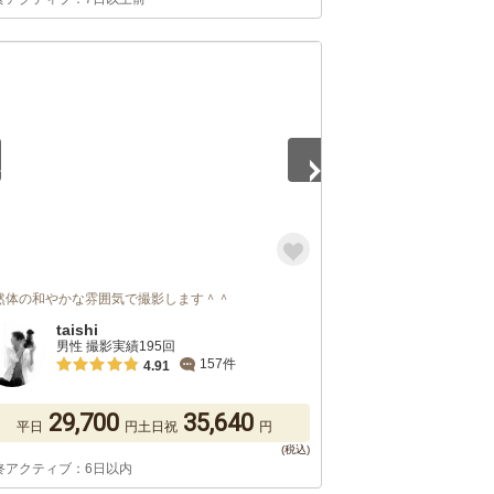
5
然体の和やかな雰囲気で撮影します＾＾
taishi
男性 撮影実績195回
157件
4.91
29,700
35,640
平日
円
土日祝
円
終アクティブ：6日以内