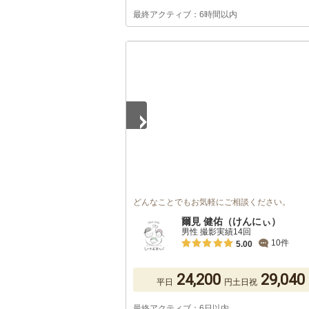
最終アクティブ：6時間以内
1
/
5
どんなことでもお気軽にご相談ください。
爾見 健佑（けんにぃ）
男性 撮影実績14回
10件
5.00
24,200
29,040
平日
円
土日祝
最終アクティブ：6日以内