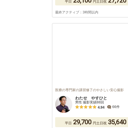
23,100
27,720
平日
円
土日祝
最終アクティブ：3時間以内
医療の専門家の講習修了のやさしい安心撮影
わたせ やすひと
男性 撮影実績88回
66件
4.94
29,700
35,640
平日
円
土日祝