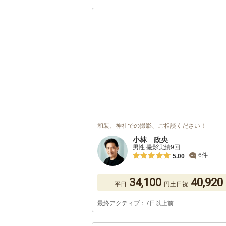
和装、神社での撮影、ご相談ください！
小林 政央
男性 撮影実績9回
6件
5.00
34,100
40,920
平日
円
土日祝
最終アクティブ：7日以上前