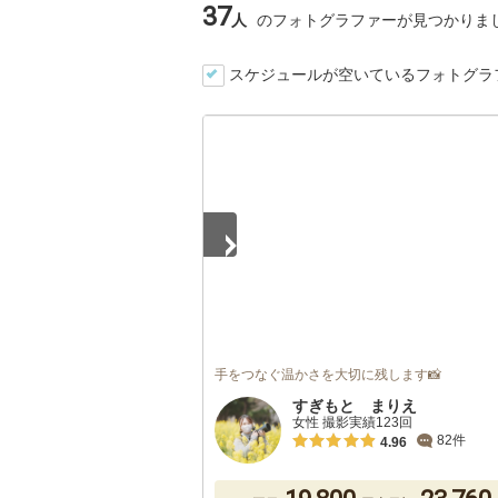
37
人
のフォトグラファーが見つかりま
スケジュールが空いているフォトグラ
1
/
5
手をつなぐ温かさを大切に残します📸
すぎもと まりえ
女性 撮影実績123回
82件
4.96