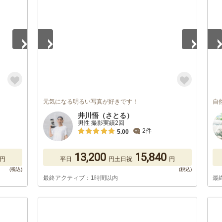
元気になる明るい写真が好きです！
自
井川悟（さとる）
男性 撮影実績2回
2件
5.00
13,200
15,840
円
平日
円
土日祝
円
最終アクティブ：1時間以内
最
1
/
5
1
/