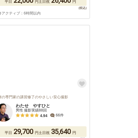
22,000
26,400
平日
円
土日祝
円
終アクティブ：6時間以内
療の専門家の講習修了のやさしい安心撮影
わたせ やすひと
男性 撮影実績88回
66件
4.94
29,700
35,640
平日
円
土日祝
円