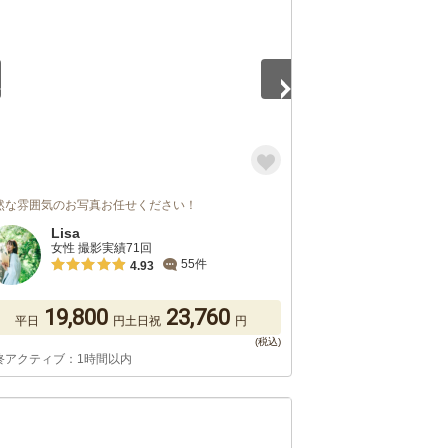
然な雰囲気のお写真お任せください！
Lisa
女性 撮影実績71回
55件
4.93
19,800
23,760
平日
円
土日祝
円
終アクティブ：1時間以内
5