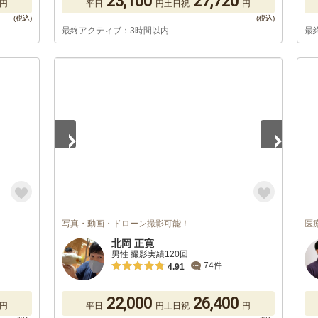
23,100
27,720
円
平日
円
土日祝
円
最終アクティブ：3時間以内
最
1
/
3
写真・動画・ドローン撮影可能！
医
北岡 正寛
男性 撮影実績120回
74件
4.91
22,000
26,400
円
平日
円
土日祝
円