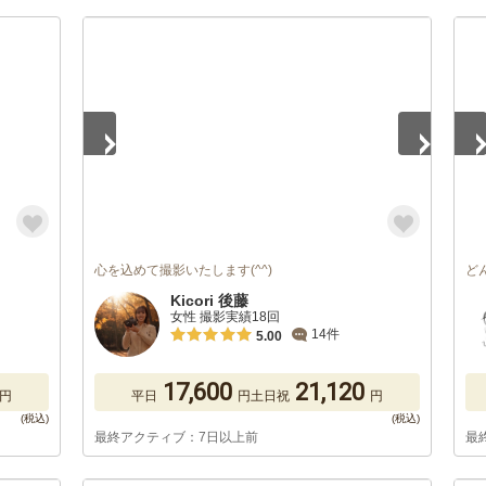
1
/
2
1
/
心を込めて撮影いたします(^^)
ど
Kicori 後藤
女性 撮影実績18回
14件
5.00
17,600
21,120
円
平日
円
土日祝
円
最終アクティブ：7日以上前
最