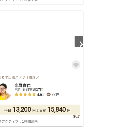
5
まるで出張スタジオ撮影／
水野貴仁
男性 撮影実績37回
22件
4.91
13,200
15,840
平日
円
土日祝
円
終アクティブ：1時間以内