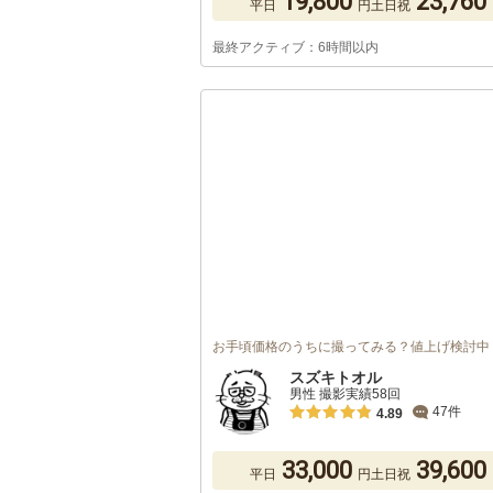
19,800
23,760
平日
円
土日祝
最終アクティブ：6時間以内
お手頃価格のうちに撮ってみる？値上げ検討中
スズキトオル
男性 撮影実績58回
47件
4.89
33,000
39,600
平日
円
土日祝