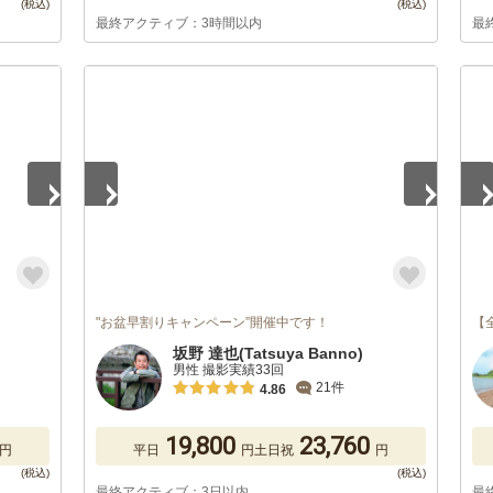
最終アクティブ：3時間以内
最
1
/
2
1
/
"お盆早割りキャンペーン”開催中です！
【
坂野 達也(Tatsuya Banno)
男性 撮影実績33回
21件
4.86
19,800
23,760
円
平日
円
土日祝
円
最終アクティブ：3日以内
最