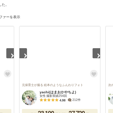
した。
ファーを表示
1
/
2
元保育士が撮る 絵本のようなふんわりフォト
次
yachi(はまおかやちよ)
女性 撮影実績254回
212件
4.98