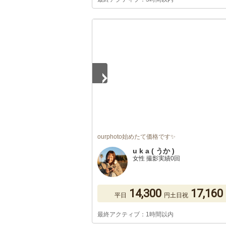
1
/
5
ourphoto始めたて価格です✨
u k a ( うか )
女性 撮影実績0回
14,300
17,160
平日
円
土日祝
最終アクティブ：1時間以内