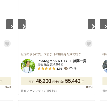
1
/
5
1
/
記憶のさらに先、大切な日の物語を写真で紡ぐ
神
Photograph K STYLE 後藤一貴
男性 撮影実績299回
227件
4.89
46,200
55,440
円
平日
円
土日祝
円
最終アクティブ：7日以上前
最
1
/
5
1
/