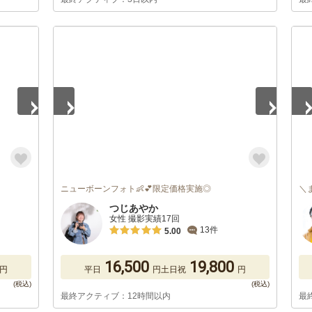
1
/
5
1
/
ニューボーンフォト👶💕限定価格実施◎
＼
つじあやか
女性 撮影実績17回
13件
5.00
16,500
19,800
円
平日
円
土日祝
円
最終アクティブ：12時間以内
最