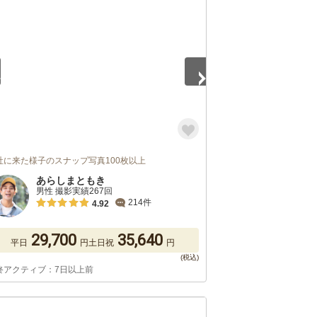
5
社に来た様子のスナップ写真100枚以上
あらしまともき
男性 撮影実績267回
214件
4.92
29,700
35,640
平日
円
土日祝
円
終アクティブ：7日以上前
5