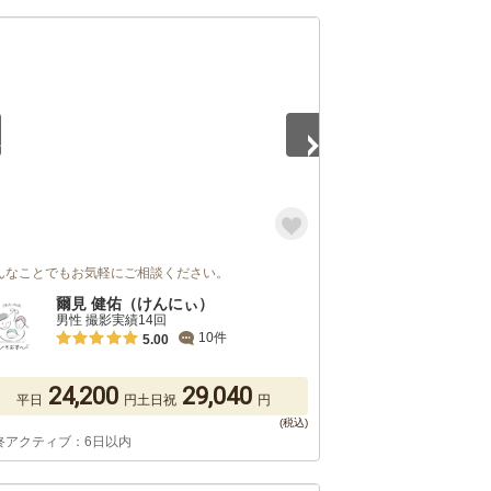
5
んなことでもお気軽にご相談ください。
爾見 健佑（けんにぃ）
男性 撮影実績14回
10件
5.00
24,200
29,040
平日
円
土日祝
円
終アクティブ：6日以内