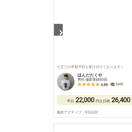
1
/
2
七五三の早期予約も受け付けております！
ほんだたくや
男性 撮影実績65回
54件
4.89
22,000
26,400
平日
円
土日祝
最終アクティブ：6日以内
1
/
5