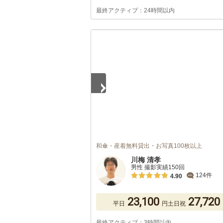
最終アクティブ：24時間以内
1
/
2
和傘・産着無料貸出・お写真100枚以上
川梅 清孝
男性 撮影実績150回
124件
4.90
23,100
27,720
平日
円
土日祝
最終アクティブ：3時間以内