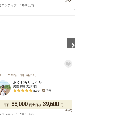
終アクティブ：1時間以内
5
全データ納品・即日納品！】
おくむらりょうた
男性 撮影実績2回
2件
5.00
33,000
39,600
平日
円
土日祝
円
終アクティブ：7日以上前