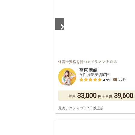
保育士資格を持つカメラマン 👩‍🎨🎨
蒲原 菜緒
女性 撮影実績67回
55件
4.95
33,000
39,600
平日
円
土日祝
最終アクティブ：7日以上前
1
/
5