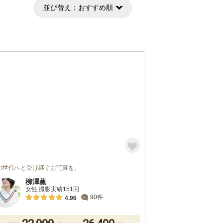
並び替え：
おすすめ順
の世代へと受け継ぐお写真を。
柳澤薫
女性 撮影実績151回
90件
4.96