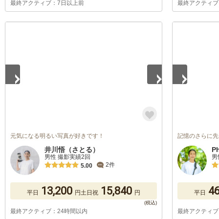
最終アクティブ：7日以上前
最終アクティブ
1
/
5
1
/
5
元気になる明るい写真が好きです！
記憶のさらに先
井川悟（さとる）
P
男性 撮影実績2回
男
2件
5.00
13,200
15,840
46
平日
円
土日祝
円
平日
最終アクティブ：24時間以内
最終アクティブ