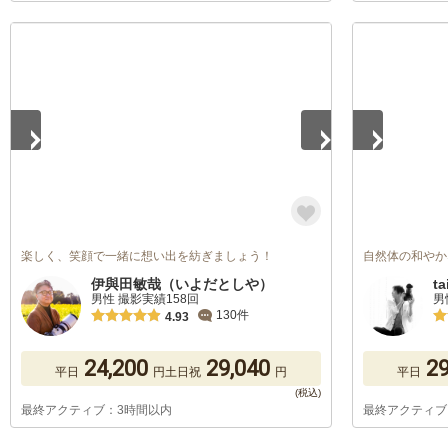
1
/
5
1
/
5
楽しく、笑顔で一緒に想い出を紡ぎましょう！
自然体の和やか
伊與田敏哉（いよだとしや）
ta
男性 撮影実績158回
男
130件
4.93
24,200
29,040
29
平日
円
土日祝
円
平日
最終アクティブ：3時間以内
最終アクティブ