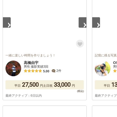
1
/
5
1
/
5
一緒に楽しい時間を作りましょう！
記憶に残る写真
高橋由宇
O
男性 撮影実績3回
男
2件
5.00
27,500
33,000
13
平日
円
土日祝
円
平日
最終アクティブ：6日以内
最終アクティブ
1
/
5
1
/
5