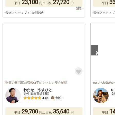
23,100
27,720
33
平日
円
土日祝
円
平日
最終アクティブ：1時間以内
最終アクティブ
1
/
5
医療の専門家の講習修了のやさしい安心撮影
ourphoto始
わたせ やすひと
u 
男性 撮影実績88回
女
66件
4.94
29,700
35,640
14
平日
円
土日祝
円
平日