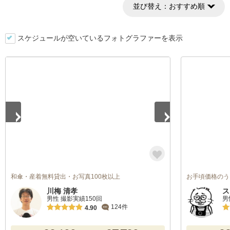
並び替え：
おすすめ順
スケジュールが空いているフォトグラファーを表示
1
/
2
和傘・産着無料貸出・お写真100枚以上
お手頃価格のう
川梅 清孝
ス
男性 撮影実績150回
男
124件
4.90