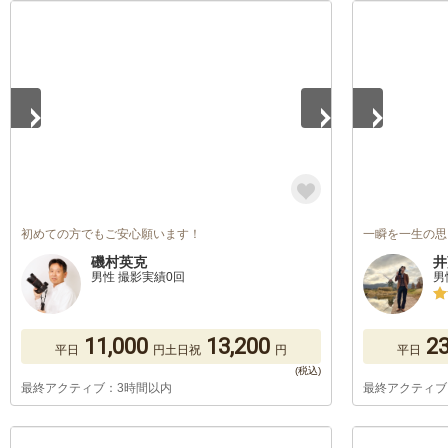
1
/
5
1
/
5
初めての方でもご安心願います！
一瞬を一生の思
磯村英克
井
男性 撮影実績0回
男
11,000
13,200
23
平日
円
土日祝
円
平日
最終アクティブ：3時間以内
最終アクティブ