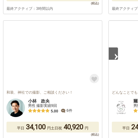
最終アクティブ：3時間以内
最終アクティブ
1
/
5
和装、神社での撮影、ご相談ください！
どんなことでも
小林 政央
爾
男性 撮影実績9回
男
6件
5.00
34,100
40,920
24
平日
円
土日祝
円
平日