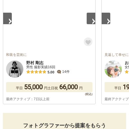
和装を芸術に
見返して幸せに
野村 剛志
お
男性 撮影実績16回
女
14件
5.00
55,000
66,000
19
平日
円
土日祝
円
平日
最終アクティブ：7日以上前
最終アクティブ
フォトグラファーから提案をもらう