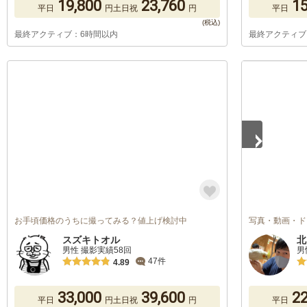
19,800
23,760
15
平日
円
土日祝
円
平日
最終アクティブ：6時間以内
最終アクティブ
1
/
3
お手頃価格のうちに撮ってみる？値上げ検討中
写真・動画・ド
スズキトオル
北
男性 撮影実績58回
男
47件
4.89
33,000
39,600
22
平日
円
土日祝
円
平日