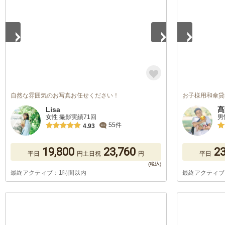
自然な雰囲気のお写真お任せください！
お子様用和傘貸出
Lisa
髙
女性 撮影実績71回
男
55件
4.93
19,800
23,760
23
平日
円
土日祝
円
平日
最終アクティブ：1時間以内
最終アクティブ
1
/
5
1
/
5