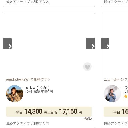
最終アクティブ：3時間以内
最終アクティブ
1
/
5
1
/
5
ourphoto始めたて価格です✨
ニューボーンフ
u k a ( うか )
つ
女性 撮影実績0回
女
14,300
17,160
16
平日
円
土日祝
円
平日
最終アクティブ：1時間以内
最終アクティブ