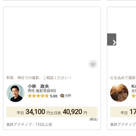
1
/
2
和装、神社での撮影、ご相談ください！
心を込めて撮影い
小林 政央
K
男性 撮影実績9回
女
6件
5.00
34,100
40,920
17
平日
円
土日祝
円
平日
最終アクティブ：7日以上前
最終アクティブ