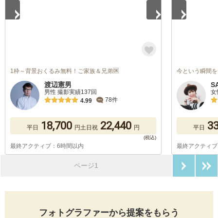
1枠～背景おくるみ無料！ご家族＆兄弟🆗
今という瞬間を
渡辺憲男
S
男性 撮影実績137回
女
78件
4.99
18,700
22,440
33
平日
円
土日祝
円
平日
最終アクティブ：6時間以内
最終アクティブ
次のペ
ページ1
フォトグラファーから提案をもらう