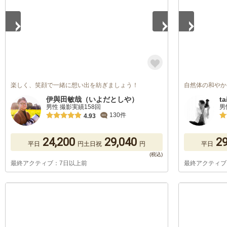
楽しく、笑顔で一緒に想い出を紡ぎましょう！
自然体の和やか
伊與田敏哉（いよだとしや）
ta
男性 撮影実績158回
男
130件
4.93
24,200
29,040
29
平日
円
土日祝
円
平日
最終アクティブ：7日以上前
最終アクティブ
1
/
5
1
/
5