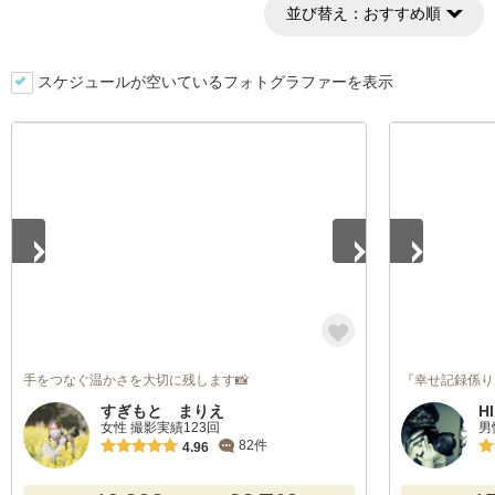
並び替え：
おすすめ順
スケジュールが空いているフォトグラファーを表示
1
/
5
1
/
5
手をつなぐ温かさを大切に残します📸
『幸せ記録係り
すぎもと まりえ
H
女性 撮影実績123回
男
82件
4.96