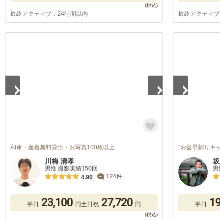
最終アクティブ：24時間以内
最終アクティブ
1
/
2
1
/
2
和傘・産着無料貸出・お写真100枚以上
"お盆早割りキ
川梅 清孝
坂
男性 撮影実績150回
男
124件
4.90
23,100
27,720
19
平日
円
土日祝
円
平日