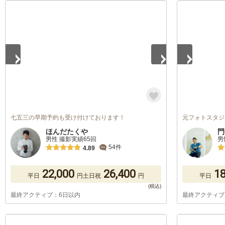
1
/
2
1
/
4
七五三の早期予約も受け付けております！
元フォトスタジ
ほんだたくや
門
男性 撮影実績65回
男
54件
4.89
22,000
26,400
18
平日
円
土日祝
円
平日
最終アクティブ：6日以内
最終アクティブ