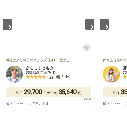
1
/
5
1
/
5
神社に来た様子のスナップ写真100枚以上
保育士資格を持つカ
あらしまともき
蒲
男性 撮影実績267回
女
214件
4.92
29,700
35,640
33
平日
円
土日祝
円
平日
最終アクティブ：7日以上前
最終アクティブ
1
/
5
1
/
5