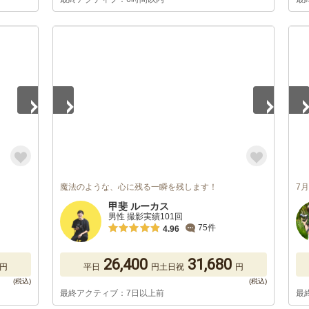
1
/
5
1
/
魔法のような、心に残る一瞬を残します！
7
甲斐 ルーカス
男性 撮影実績101回
75件
4.96
26,400
31,680
円
平日
円
土日祝
円
最終アクティブ：7日以上前
最