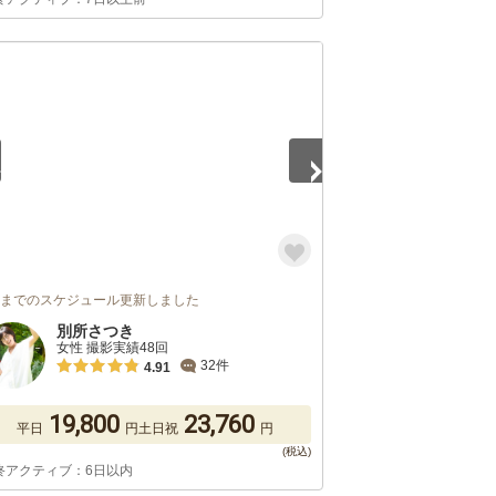
5
月までのスケジュール更新しました
別所さつき
女性 撮影実績48回
32件
4.91
19,800
23,760
平日
円
土日祝
円
終アクティブ：6日以内