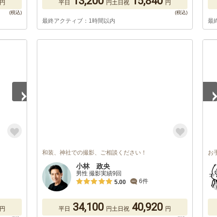
13,200
15,840
円
平日
円
土日祝
円
最終アクティブ：1時間以内
最
1
/
和装、神社での撮影、ご相談ください！
お
小林 政央
男性 撮影実績9回
6件
5.00
34,100
40,920
円
平日
円
土日祝
円