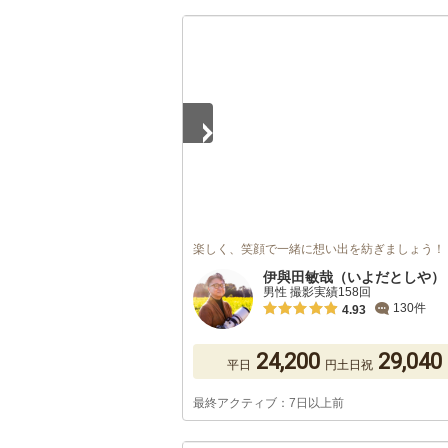
1
/
5
楽しく、笑顔で一緒に想い出を紡ぎましょう！
伊與田敏哉（いよだとしや）
男性 撮影実績158回
130件
4.93
24,200
29,040
平日
円
土日祝
最終アクティブ：7日以上前