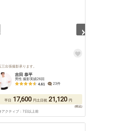
5
五三出張撮影承ります。
吉田 恭平
男性 撮影実績26回
23件
4.61
17,600
21,120
平日
円
土日祝
円
終アクティブ：7日以上前
5