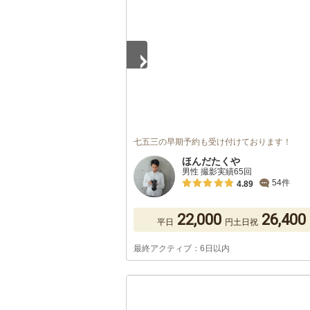
七五三の早期予約も受け付けております！
ほんだたくや
男性 撮影実績65回
54件
4.89
22,000
26,400
平日
円
土日祝
最終アクティブ：6日以内
1
/
5