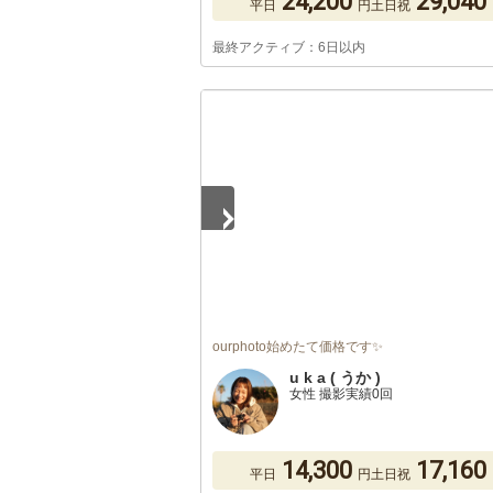
24,200
29,040
平日
円
土日祝
最終アクティブ：6日以内
1
/
5
ourphoto始めたて価格です✨
u k a ( うか )
女性 撮影実績0回
14,300
17,160
平日
円
土日祝