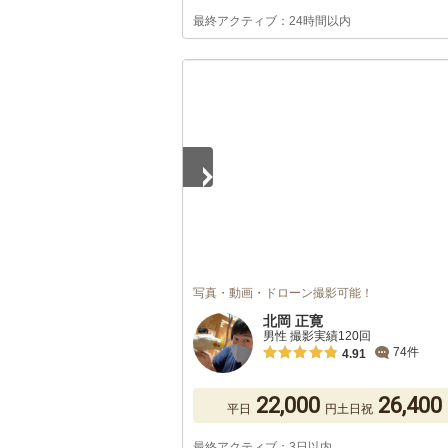
最終アクティブ：24時間以内
1
/
5
写真・動画・ドローン撮影可能！
北岡 正寛
男性 撮影実績120回
74件
4.91
22,000
26,400
平日
円
土日祝
最終アクティブ：3日以内