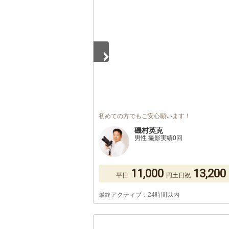
1
/
5
初めての方でもご安心願います！
磯村英克
男性 撮影実績0回
11,000
13,200
平日
円
土日祝
最終アクティブ：24時間以内
1
/
5