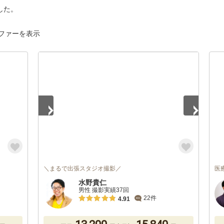
した。
ファーを表示
1
/
5
＼まるで出張スタジオ撮影／
医
水野貴仁
男性 撮影実績37回
22件
4.91