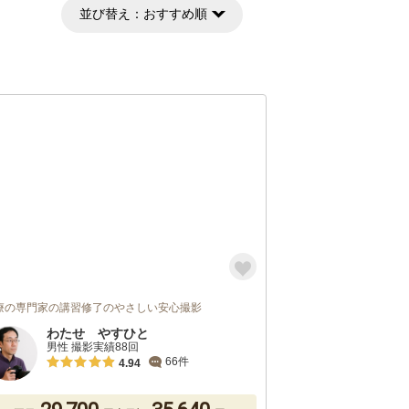
並び替え：
おすすめ順
療の専門家の講習修了のやさしい安心撮影
わたせ やすひと
男性 撮影実績88回
66件
4.94