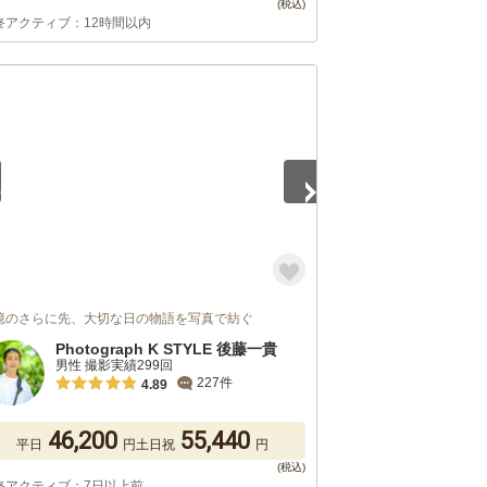
終アクティブ：12時間以内
5
憶のさらに先、大切な日の物語を写真で紡ぐ
Photograph K STYLE 後藤一貴
男性 撮影実績299回
227件
4.89
46,200
55,440
平日
円
土日祝
円
終アクティブ：7日以上前