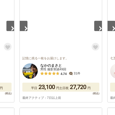
1
/
5
1
/
記憶に残る一枚をお届けします。
七
なかのまさと
男性 撮影実績49回
31件
4.74
23,100
27,720
円
平日
円
土日祝
円
最終アクティブ：7日以上前
最
1
/
5
1
/