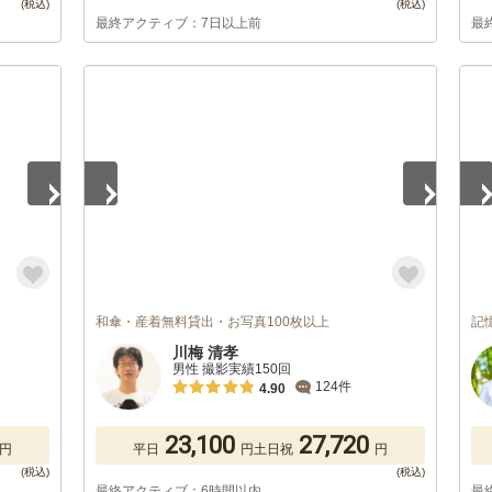
最終アクティブ：7日以上前
最
1
/
5
1
/
和傘・産着無料貸出・お写真100枚以上
記
川梅 清孝
男性 撮影実績150回
124件
4.90
23,100
27,720
円
平日
円
土日祝
円
最終アクティブ：6時間以内
最