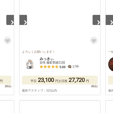
よろしくお願いします！
一
みっきぃ
女性 撮影実績21回
17件
5.00
23,100
27,720
円
平日
円
土日祝
円
最終アクティブ：3日以内
最
1
/
5
1
/