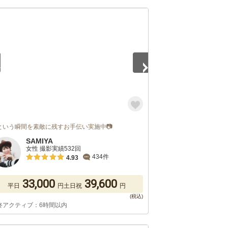
5
という瞬間を素敵に残すお手伝い実施中📷
SAMIYA
女性 撮影実績532回
434件
4.93
33,000
39,600
平日
円
土日祝
円
終アクティブ：6時間以内