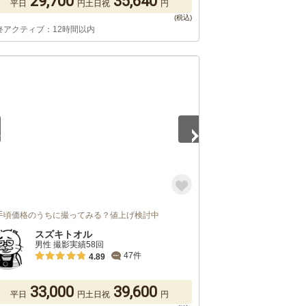
29,700
35,640
平日
円
土日祝
円
終アクティブ：12時間以内
5
手頃価格のうちに撮ってみる？値上げ検討中
スズキトオル
男性 撮影実績58回
47件
4.89
33,000
39,600
平日
円
土日祝
円