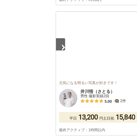
1
/
5
元気になる明るい写真が好きです！
井川悟（さとる）
男性 撮影実績2回
2件
5.00
13,200
15,840
平日
円
土日祝
最終アクティブ：1時間以内