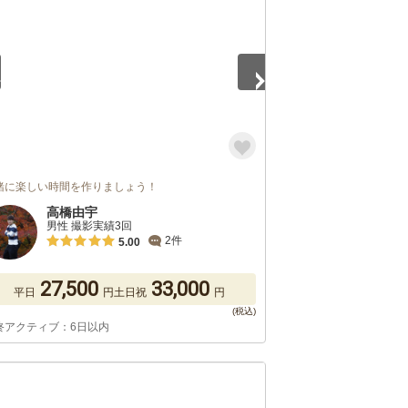
緒に楽しい時間を作りましょう！
高橋由宇
男性 撮影実績3回
2件
5.00
27,500
33,000
平日
円
土日祝
円
終アクティブ：6日以内
5