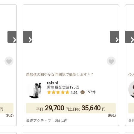
1
/
5
1
/
自然体の和やかな雰囲気で撮影します＾＾
今
taishi
男性 撮影実績195回
157件
4.91
29,700
35,640
円
平日
円
土日祝
円
最終アクティブ：6日以内
最