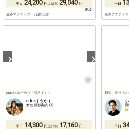
24,200
29,040
13
平日
円
土日祝
円
平日
最終アクティブ：7日以上前
最終アクティブ
1
/
5
ourphoto始めたて価格です✨
和装、神社での
u k a ( うか )
小
女性 撮影実績0回
男
14,300
17,160
34
平日
円
土日祝
円
平日