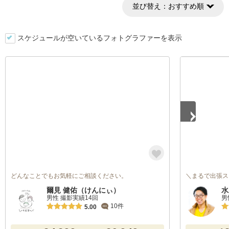
並び替え：
おすすめ順
スケジュールが空いているフォトグラファーを表示
1
/
5
どんなことでもお気軽にご相談ください。
＼まるで出張ス
爾見 健佑（けんにぃ）
水
男性 撮影実績14回
男
10件
5.00