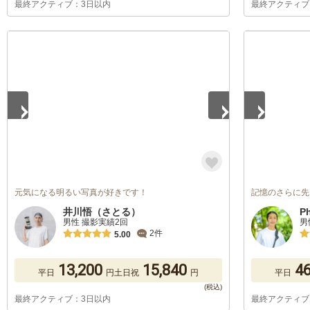
最終アクティブ：3日以内
最終アクティブ
1
/
5
1
/
5
元気になる明るい写真が好きです！
記憶のさらに先
井川悟（さとる）
P
男性 撮影実績2回
男
2件
5.00
13,200
15,840
46
平日
円
土日祝
円
平日
最終アクティブ：3日以内
最終アクティブ