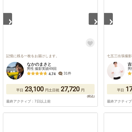
記憶に残る一枚をお届けします。
七五三出張撮影
なかのまさと
吉
男性 撮影実績49回
男
31件
4.74
23,100
27,720
17
平日
円
土日祝
円
平日
最終アクティブ：7日以上前
最終アクティブ
1
/
5
1
/
5