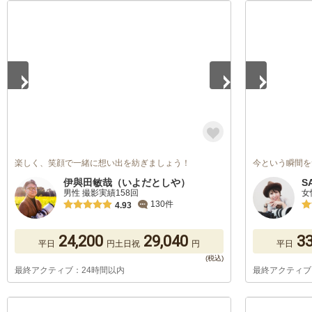
1
/
5
1
/
5
楽しく、笑顔で一緒に想い出を紡ぎましょう！
今という瞬間を
伊與田敏哉（いよだとしや）
S
男性 撮影実績158回
女
130件
4.93
24,200
29,040
33
平日
円
土日祝
円
平日
最終アクティブ：24時間以内
最終アクティブ