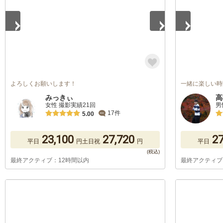
よろしくお願いします！
一緒に楽しい時
みっきぃ
高
女性 撮影実績21回
男
17件
5.00
23,100
27,720
27
平日
円
土日祝
円
平日
最終アクティブ：12時間以内
最終アクティブ
1
/
5
1
/
5