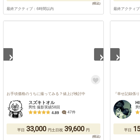
最終アクティブ：6時間以内
最終アクティブ
1
/
5
1
/
5
お手頃価格のうちに撮ってみる？値上げ検討中
『幸せ記録係り
スズキトオル
H
男性 撮影実績58回
男
47件
4.89
33,000
39,600
15
平日
円
土日祝
円
平日