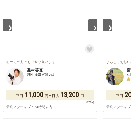
1
/
5
1
/
5
初めての方でもご安心願います！
よろしくお願い
磯村英克
宮
男性 撮影実績0回
女
11,000
13,200
20
平日
円
土日祝
円
平日
最終アクティブ：24時間以内
最終アクティブ
1
/
5
1
/
5