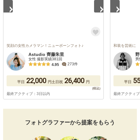
笑顔の女性カメラマン！ニューボーンフォト♪
和装を芸術に
Astudio 齊藤朱里
野
女性 撮影実績381回
男
273件
4.95
22,000
26,400
55
平日
円
土日祝
円
平日
最終アクティブ：3日以内
最終アクティブ
フォトグラファーから提案をもらう