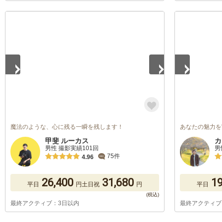
1
/
5
1
/
5
魔法のような、心に残る一瞬を残します！
あなたの魅力を
甲斐 ルーカス
カ
男性 撮影実績101回
男
75件
4.96
26,400
31,680
19
平日
円
土日祝
円
平日
最終アクティブ：3日以内
最終アクティブ