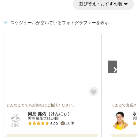
並び替え：
おすすめ順
スケジュールが空いているフォトグラファーを表示
1
/
5
どんなことでもお気軽にご相談ください。
＼まるで出張ス
爾見 健佑（けんにぃ）
水
男性 撮影実績14回
男
10件
5.00