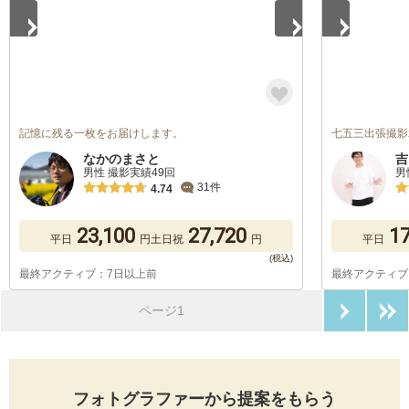
記憶に残る一枚をお届けします。
七五三出張撮影
なかのまさと
吉
男性 撮影実績49回
男
31件
4.74
23,100
27,720
17
平日
円
土日祝
円
平日
最終アクティブ：7日以上前
最終アクティブ
次のペ
ページ1
フォトグラファーから提案をもらう