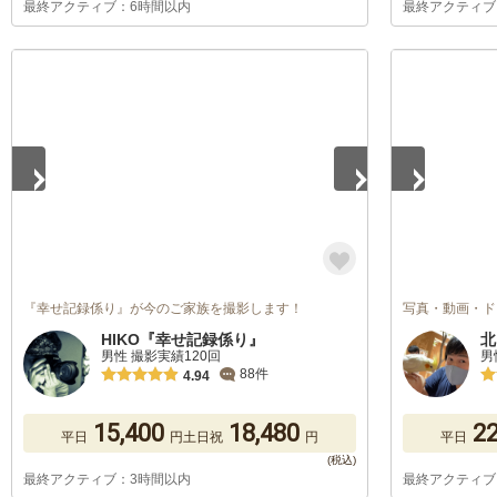
最終アクティブ：6時間以内
最終アクティブ
1
/
5
1
/
5
『幸せ記録係り』が今のご家族を撮影します！
写真・動画・ド
HIKO『幸せ記録係り』
北
男性 撮影実績120回
男
88件
4.94
15,400
18,480
22
平日
円
土日祝
円
平日
最終アクティブ：3時間以内
最終アクティブ