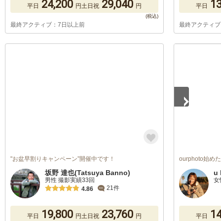
24,200
29,040
13
平日
円
土日祝
円
平日
最終アクティブ：7日以上前
最終アクティブ
1
/
5
"お盆早割りキャンペーン”開催中です！
ourphoto始
坂野 達也(Tatsuya Banno)
u 
男性 撮影実績33回
女
21件
4.86
19,800
23,760
14
平日
円
土日祝
円
平日