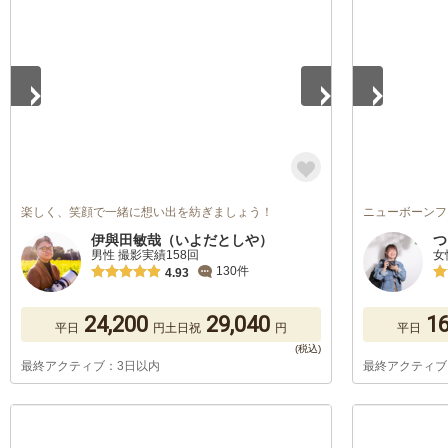
1
/
5
1
/
5
楽しく、笑顔で一緒に想い出を紡ぎましょう！
ニューボーンフ
伊與田敏哉（いよだとしや）
つ
男性 撮影実績158回
女
130件
4.93
24,200
29,040
16
平日
円
土日祝
円
平日
最終アクティブ：3日以内
最終アクティブ
1
/
5
1
/
5