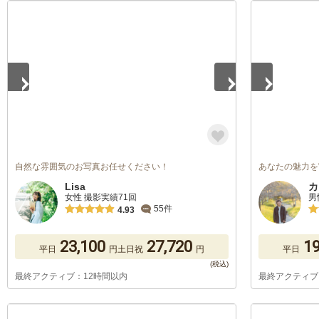
1
/
5
1
/
5
自然な雰囲気のお写真お任せください！
あなたの魅力を
Lisa
カ
女性 撮影実績71回
男
55件
4.93
23,100
27,720
19
平日
円
土日祝
円
平日
最終アクティブ：12時間以内
最終アクティブ