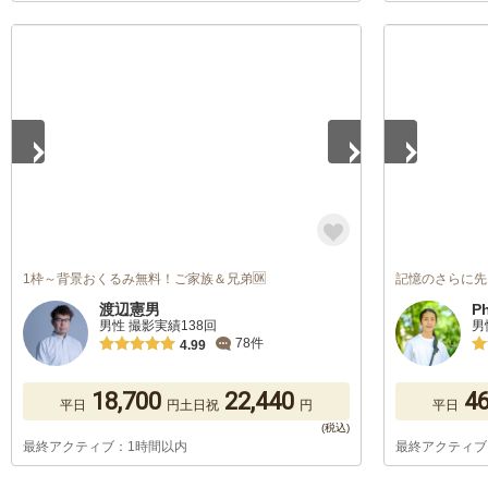
1
/
5
1
/
5
1枠～背景おくるみ無料！ご家族＆兄弟🆗
記憶のさらに先
渡辺憲男
P
男性 撮影実績138回
男
78件
4.99
18,700
22,440
46
平日
円
土日祝
円
平日
最終アクティブ：1時間以内
最終アクティブ