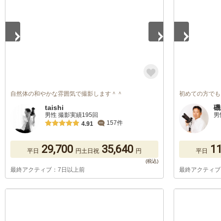
自然体の和やかな雰囲気で撮影します＾＾
初めての方でも
taishi
磯
男性 撮影実績195回
男
157件
4.91
29,700
35,640
11
平日
円
土日祝
円
平日
最終アクティブ：7日以上前
最終アクティブ
1
/
5
1
/
5