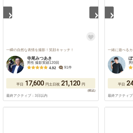
一瞬の自然な表情を撮影！笑顔キャッチ！
一緒に遊べるカ
寺尾みつあき
ぽ
男性 撮影実績120回
男
91件
4.92
17,600
21,120
24
平日
円
土日祝
円
平日
最終アクティブ：3日以内
最終アクティブ
1
/
5
1
/
5