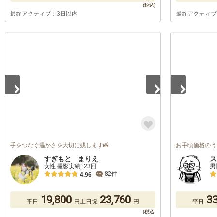
最終アクティブ：3日以内
最終アクティブ
1
/
5
1
/
5
手をつなぐ温かさを大切に残します📸
お手頃価格のう
すぎもと まりえ
ス
女性 撮影実績123回
男
82件
4.96
19,800
23,760
33
平日
円
土日祝
円
平日