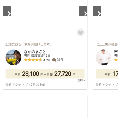
記憶に残る一枚をお届けします。
七五三出張撮影
なかのまさと
吉
男性 撮影実績49回
男
31件
4.74
23,100
27,720
17
平日
円
土日祝
円
平日
最終アクティブ：7日以上前
最終アクティブ
1
/
5
1
/
5