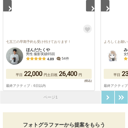
七五三の早期予約も受け付けております！
よろしくお願い
ほんだたくや
み
男性 撮影実績65回
女
54件
4.89
22,000
26,400
23
平日
円
土日祝
円
平日
最終アクティブ：6日以内
最終アクティブ
次のペ
ページ1
フォトグラファーから提案をもらう