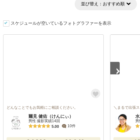
並び替え：
おすすめ順
スケジュールが空いているフォトグラファーを表示
1
/
5
どんなことでもお気軽にご相談ください。
＼まるで出張ス
爾見 健佑（けんにぃ）
水
男性 撮影実績14回
男
10件
5.00