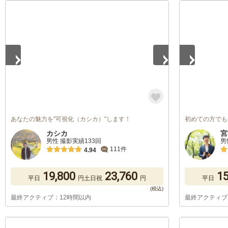
1
/
5
1
/
5
あなたの魅力を"可視化（カシカ）"します！
初めての方でも
カシカ
宮
男性 撮影実績133回
男
111件
4.94
19,800
23,760
15
平日
円
土日祝
円
平日
最終アクティブ：12時間以内
最終アクティブ