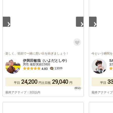
1
/
5
1
/
5
楽しく、笑顔で一緒に想い出を紡ぎましょう！
今という瞬間を
伊與田敏哉（いよだとしや）
S
男性 撮影実績158回
女
130件
4.93
24,200
29,040
33
平日
円
土日祝
円
平日
最終アクティブ：3日以内
最終アクティブ
1
/
5
1
/
5