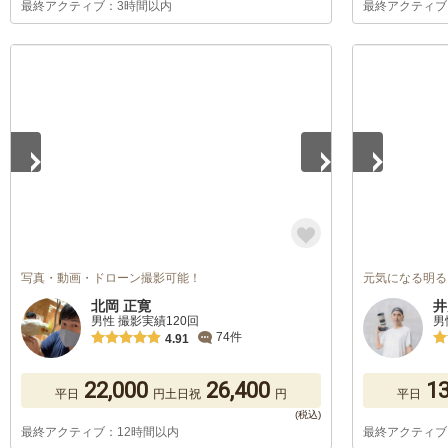
最終アクティブ：3時間以内
最終アクティブ
1
/
5
1
/
5
写真・動画・ドローン撮影可能！
元気になる明る
北岡 正寛
井
男性 撮影実績120回
男
74件
4.91
22,000
26,400
13
平日
円
土日祝
円
平日
最終アクティブ：12時間以内
最終アクティブ