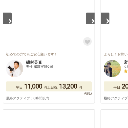
初めての方でもご安心願います！
よろしくお願い
磯村英克
宮
男性 撮影実績0回
女
11,000
13,200
20
平日
円
土日祝
円
平日
最終アクティブ：6時間以内
最終アクティブ
1
/
5
1
/
5