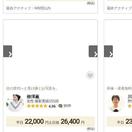
最終アクティブ：6時間以内
最終アクティブ
1
/
5
1
/
5
次の世代へと受け継ぐお写真を。
和傘・産着無料
柳澤薫
川
女性 撮影実績151回
男
90件
4.96
22,000
26,400
23
平日
円
土日祝
円
平日