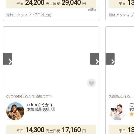
24,200
29,040
13
平日
円
土日祝
円
平日
最終アクティブ：7日以上前
最終アクティブ
1
/
5
1
/
2
ourphoto始めたて価格です✨
笑顔あふれる、
u k a ( うか )
ご
女性 撮影実績0回
女
14,300
17,160
13
平日
円
土日祝
円
平日