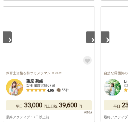
1
/
5
1
/
5
保育士資格を持つカメラマン 👩‍🎨🎨
自然な雰囲気の
蒲原 菜緒
Li
女性 撮影実績67回
女
55件
4.95
33,000
39,600
23
平日
円
土日祝
円
平日
最終アクティブ：7日以上前
最終アクティブ