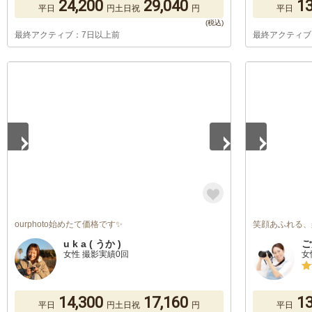
24,200
29,040
13
平日
円
土日祝
円
平日
最終アクティブ：7日以上前
最終アクティブ
1
/
5
1
/
2
ourphoto始めたて価格です✨
笑顔あふれる、
u k a ( うか )
ご
女性 撮影実績0回
女
14,300
17,160
13
平日
円
土日祝
円
平日