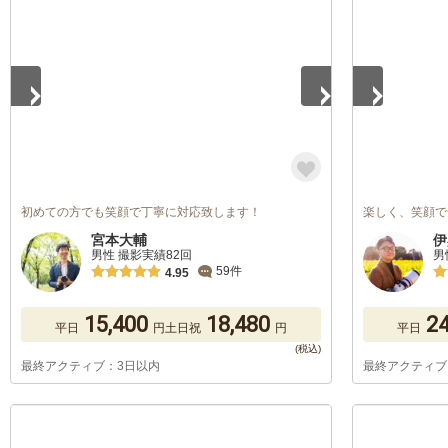
1
/
5
1
/
5
初めての方でも笑顔で丁寧に対応致します！
楽しく、笑顔で
宮本大輔
伊
男性 撮影実績82回
男
59件
4.95
15,400
18,480
24
平日
円
土日祝
円
平日
最終アクティブ：3日以内
最終アクティブ
1
/
5
1
/
5