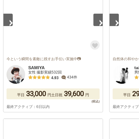
今という瞬間を素敵に残すお手伝い実施中📷
自然体の和やか
SAMIYA
ta
女性 撮影実績532回
男
434件
4.93
33,000
39,600
29
平日
円
土日祝
円
平日
最終アクティブ：6日以内
最終アクティブ
1
/
5
1
/
5