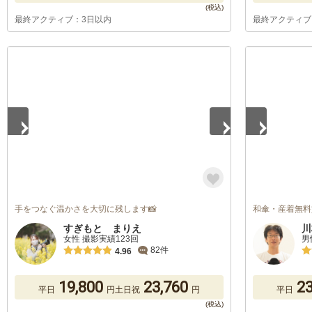
最終アクティブ：3日以内
最終アクティブ
1
/
5
1
/
5
手をつなぐ温かさを大切に残します📸
和傘・産着無料
すぎもと まりえ
川
女性 撮影実績123回
男
82件
4.96
19,800
23,760
23
平日
円
土日祝
円
平日