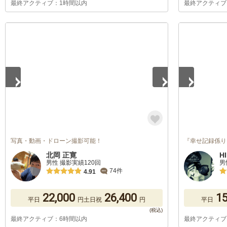
最終アクティブ：1時間以内
最終アクティブ
1
/
5
1
/
5
写真・動画・ドローン撮影可能！
『幸せ記録係り
北岡 正寛
H
男性 撮影実績120回
男
74件
4.91
22,000
26,400
15
平日
円
土日祝
円
平日
最終アクティブ：6時間以内
最終アクティブ