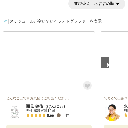
並び替え：
おすすめ順
スケジュールが空いているフォトグラファーを表示
1
/
5
どんなことでもお気軽にご相談ください。
＼まるで出張ス
爾見 健佑（けんにぃ）
水
男性 撮影実績14回
男
10件
5.00