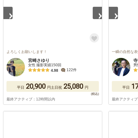
よろしくお願いします！
一瞬の自然な表
宮崎さゆり
寺
女性 撮影実績150回
男
122件
4.98
20,900
25,080
17
平日
円
土日祝
円
平日
最終アクティブ：12時間以内
最終アクティブ
1
/
5
1
/
5