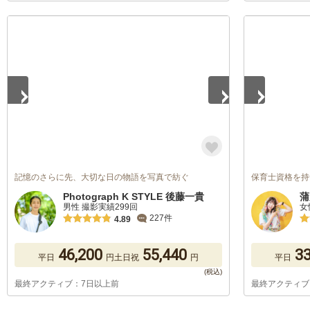
1
/
5
1
/
5
記憶のさらに先、大切な日の物語を写真で紡ぐ
保育士資格を持つカ
Photograph K STYLE 後藤一貴
蒲
男性 撮影実績299回
女
227件
4.89
46,200
55,440
33
平日
円
土日祝
円
平日
最終アクティブ：7日以上前
最終アクティブ