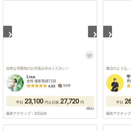
1
/
5
1
/
5
自然な雰囲気のお写真お任せください！
魔法のような、
Lisa
甲
女性 撮影実績71回
男
55件
4.93
23,100
27,720
26
平日
円
土日祝
円
平日
最終アクティブ：3日以内
最終アクティブ