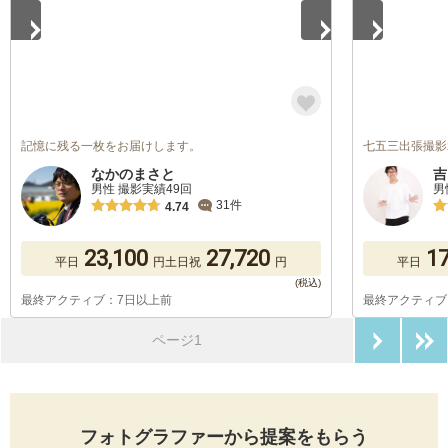
記憶に残る一枚をお届けします。
七五三出張撮影
なかのまさと
吉
男性 撮影実績49回
男
31件
4.74
23,100
27,720
17
平日
円
土日祝
円
平日
最終アクティブ：7日以上前
最終アクティブ
次のペ
ページ1
フォトグラファーから提案をもらう