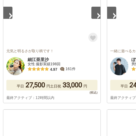
元気と明るさが取り柄です！
一緒に遊べるカ
細江亜里沙
ぽ
女性 撮影実績198回
男
161件
4.97
27,500
33,000
24
平日
円
土日祝
円
平日
最終アクティブ：12時間以内
最終アクティブ
1
/
5
1
/
5