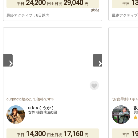
24,200
29,040
13
平日
円
土日祝
円
平日
最終アクティブ：6日以内
最終アクティブ
1
/
5
ourphoto始めたて価格です✨
"お盆早割りキ
u k a ( うか )
坂
女性 撮影実績0回
男
14,300
17,160
19
平日
円
土日祝
円
平日