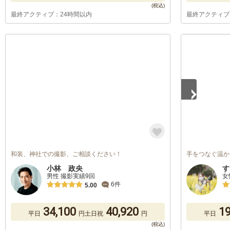
最終アクティブ：24時間以内
最終アクティブ
1
/
5
和装、神社での撮影、ご相談ください！
手をつなぐ温か
小林 政央
す
男性 撮影実績9回
女
6件
5.00
34,100
40,920
19
平日
円
土日祝
円
平日