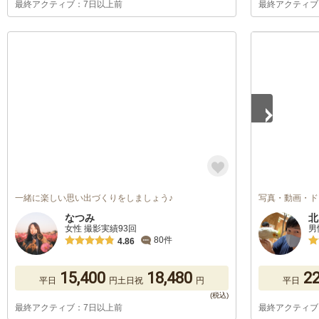
最終アクティブ：7日以上前
最終アクティブ
1
/
5
一緒に楽しい思い出づくりをしましょう♪
写真・動画・ド
なつみ
北
女性 撮影実績93回
男
80件
4.86
15,400
18,480
22
平日
円
土日祝
円
平日
最終アクティブ：7日以上前
最終アクティブ