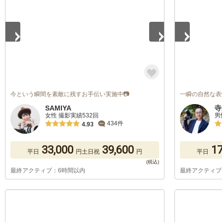
今という瞬間を素敵に残すお手伝い実施中📷
一瞬の自然な表
SAMIYA
寺
女性 撮影実績532回
男
434件
4.93
33,000
39,600
17
平日
円
土日祝
円
平日
最終アクティブ：6時間以内
最終アクティブ
1
/
5
1
/
5