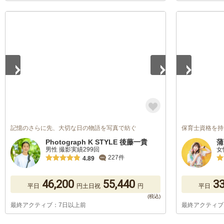
1
/
5
1
/
5
記憶のさらに先、大切な日の物語を写真で紡ぐ
保育士資格を持つカ
Photograph K STYLE 後藤一貴
蒲
男性 撮影実績299回
女
227件
4.89
46,200
55,440
33
平日
円
土日祝
円
平日
最終アクティブ：7日以上前
最終アクティブ