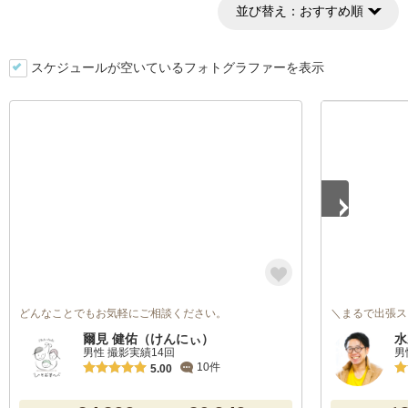
並び替え：
おすすめ順
スケジュールが空いているフォトグラファーを表示
1
/
5
どんなことでもお気軽にご相談ください。
＼まるで出張ス
爾見 健佑（けんにぃ）
水
男性 撮影実績14回
男
10件
5.00