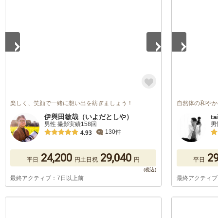
1
/
5
1
/
5
楽しく、笑顔で一緒に想い出を紡ぎましょう！
自然体の和やか
伊與田敏哉（いよだとしや）
ta
男性 撮影実績158回
男
130件
4.93
24,200
29,040
29
平日
円
土日祝
円
平日
最終アクティブ：7日以上前
最終アクティブ
1
/
5
1
/
5