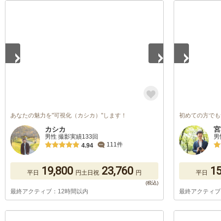
1
/
5
1
/
5
あなたの魅力を"可視化（カシカ）"します！
初めての方でも
カシカ
宮
男性 撮影実績133回
男
111件
4.94
19,800
23,760
15
平日
円
土日祝
円
平日
最終アクティブ：12時間以内
最終アクティブ