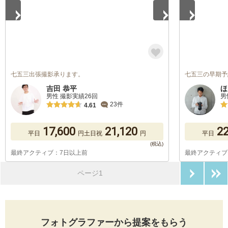
七五三出張撮影承ります。
七五三の早期予
吉田 恭平
ほ
男性 撮影実績26回
男
23件
4.61
17,600
21,120
22
平日
円
土日祝
円
平日
最終アクティブ：7日以上前
最終アクティブ
次のペ
ページ1
フォトグラファーから提案をもらう