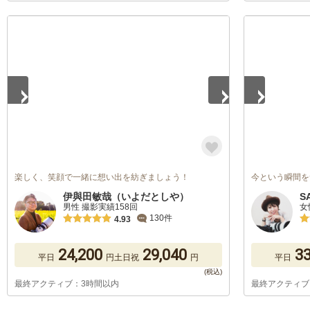
1
/
5
1
/
5
楽しく、笑顔で一緒に想い出を紡ぎましょう！
今という瞬間を
伊與田敏哉（いよだとしや）
S
男性 撮影実績158回
女
130件
4.93
24,200
29,040
33
平日
円
土日祝
円
平日
最終アクティブ：3時間以内
最終アクティブ