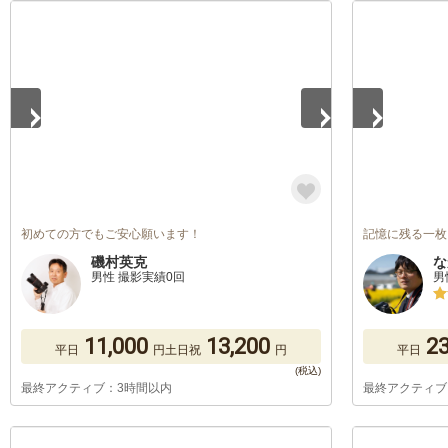
1
/
5
1
/
5
初めての方でもご安心願います！
記憶に残る一枚
磯村英克
な
男性 撮影実績0回
男
11,000
13,200
23
平日
円
土日祝
円
平日
最終アクティブ：3時間以内
最終アクティブ