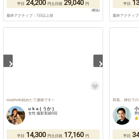
24,200
29,040
13
平日
円
土日祝
円
平日
最終アクティブ：7日以上前
最終アクティブ
1
/
5
ourphoto始めたて価格です✨
和装、神社での
u k a ( うか )
小
女性 撮影実績0回
男
14,300
17,160
34
平日
円
土日祝
円
平日