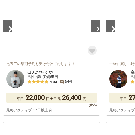
1
/
5
1
/
5
七五三の早期予約も受け付けております！
一緒に楽しい時
ほんだたくや
高
男性 撮影実績65回
男
54件
4.89
22,000
26,400
27
平日
円
土日祝
円
平日
最終アクティブ：7日以上前
最終アクティブ
1
/
5
1
/
5