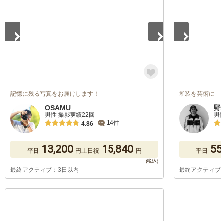
記憶に残る写真をお届けします！
和装を芸術に
OSAMU
野
男性 撮影実績22回
男
14件
4.86
13,200
15,840
55
平日
円
土日祝
円
平日
最終アクティブ：3日以内
最終アクティブ
1
/
5