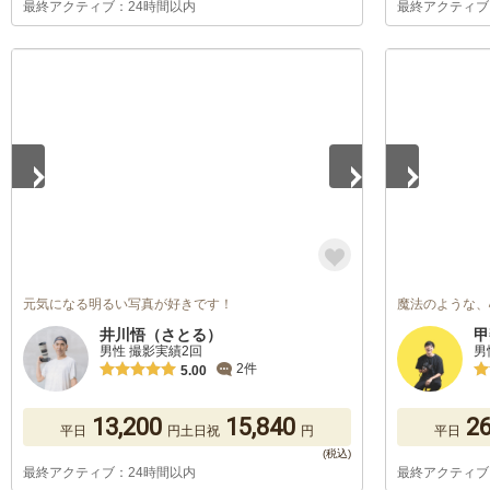
最終アクティブ：24時間以内
最終アクティブ
1
/
5
1
/
5
元気になる明るい写真が好きです！
魔法のような、
井川悟（さとる）
甲
男性 撮影実績2回
男
2件
5.00
13,200
15,840
26
平日
円
土日祝
円
平日
最終アクティブ：24時間以内
最終アクティブ