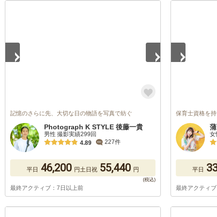
1
/
5
1
/
5
記憶のさらに先、大切な日の物語を写真で紡ぐ
保育士資格を持つカ
Photograph K STYLE 後藤一貴
蒲
男性 撮影実績299回
女
227件
4.89
46,200
55,440
33
平日
円
土日祝
円
平日
最終アクティブ：7日以上前
最終アクティブ