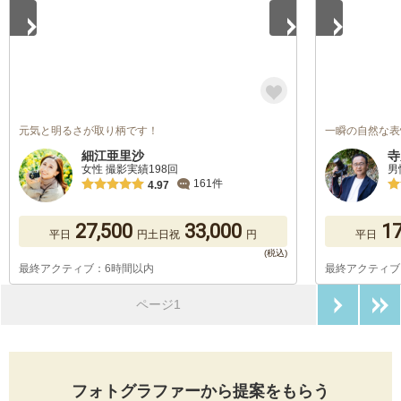
元気と明るさが取り柄です！
一瞬の自然な表
細江亜里沙
寺
女性 撮影実績198回
男
161件
4.97
27,500
33,000
17
平日
円
土日祝
円
平日
最終アクティブ：6時間以内
最終アクティブ
次のペ
ページ1
フォトグラファーから提案をもらう