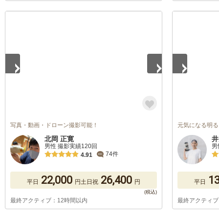
1
/
5
1
/
5
写真・動画・ドローン撮影可能！
元気になる明る
北岡 正寛
井
男性 撮影実績120回
男
74件
4.91
22,000
26,400
13
平日
円
土日祝
円
平日
最終アクティブ：12時間以内
最終アクティブ