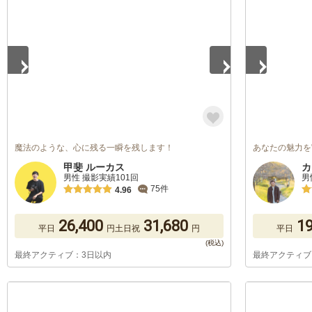
1
/
5
1
/
5
魔法のような、心に残る一瞬を残します！
あなたの魅力を
甲斐 ルーカス
カ
男性 撮影実績101回
男
75件
4.96
26,400
31,680
19
平日
円
土日祝
円
平日
最終アクティブ：3日以内
最終アクティブ
1
/
5
1
/
5