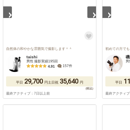
自然体の和やかな雰囲気で撮影します＾＾
初めての方でも
taishi
磯
男性 撮影実績195回
男
157件
4.91
29,700
35,640
11
平日
円
土日祝
円
平日
最終アクティブ：7日以上前
最終アクティブ
1
/
5
1
/
5