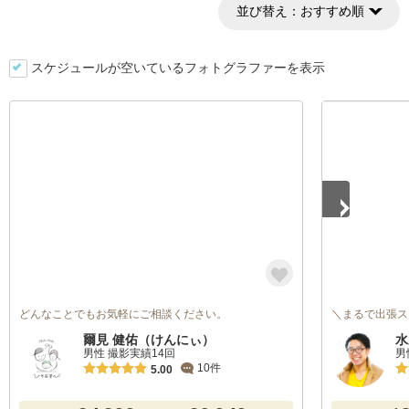
並び替え：
おすすめ順
スケジュールが空いているフォトグラファーを表示
1
/
5
どんなことでもお気軽にご相談ください。
＼まるで出張ス
爾見 健佑（けんにぃ）
水
男性 撮影実績14回
男
10件
5.00