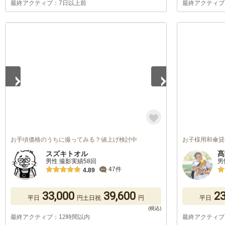
最終アクティブ：7日以上前
最終アクティブ
1
/
5
お手頃価格のうちに撮ってみる？値上げ検討中
お子様用和傘貸出
スズキトオル
髙
男性 撮影実績58回
男
47件
4.89
33,000
39,600
23
平日
円
土日祝
円
平日
最終アクティブ：12時間以内
最終アクティブ