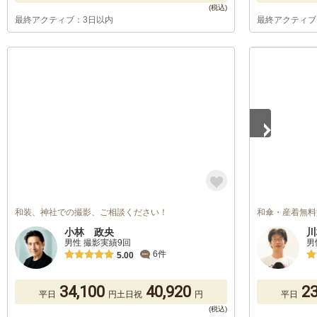
最終アクティブ：3日以内
最終アクティブ
1
/
5
和装、神社での撮影、ご相談ください！
和傘・産着無料
小林 政央
川
男性 撮影実績9回
男
6件
5.00
34,100
40,920
23
平日
円
土日祝
円
平日