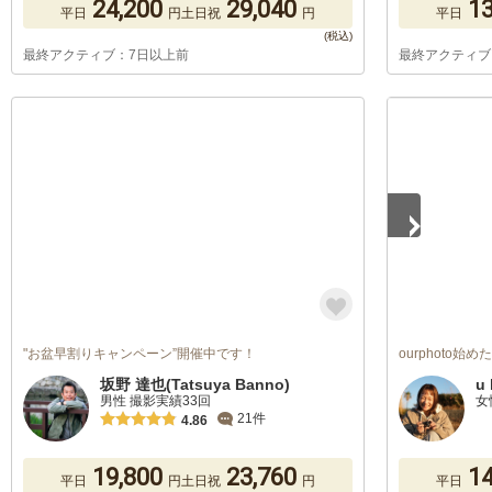
24,200
29,040
13
平日
円
土日祝
円
平日
最終アクティブ：7日以上前
最終アクティブ
1
/
5
"お盆早割りキャンペーン”開催中です！
ourphoto始
坂野 達也(Tatsuya Banno)
u 
男性 撮影実績33回
女
21件
4.86
19,800
23,760
14
平日
円
土日祝
円
平日