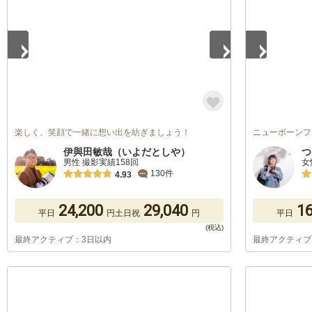
楽しく、笑顔で一緒に想い出を紡ぎましょう！
ニューボーンフ
伊與田敏哉（いよだとしや）
つ
男性 撮影実績158回
女
130件
4.93
24,200
29,040
16
平日
円
土日祝
円
平日
最終アクティブ：3日以内
最終アクティブ
1
/
5
1
/
5