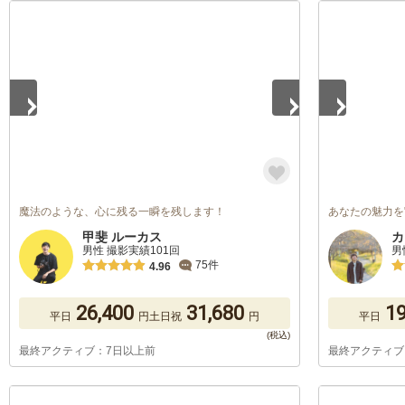
1
/
5
1
/
5
魔法のような、心に残る一瞬を残します！
あなたの魅力を
甲斐 ルーカス
カ
男性 撮影実績101回
男
75件
4.96
26,400
31,680
19
平日
円
土日祝
円
平日
最終アクティブ：7日以上前
最終アクティブ