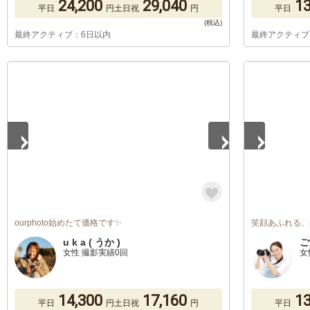
24,200
29,040
13
平日
円
土日祝
円
平日
最終アクティブ：6日以内
最終アクティブ
1
/
5
1
/
2
ourphoto始めたて価格です✨
笑顔あふれる、
u k a ( うか )
ご
女性 撮影実績0回
女
14,300
17,160
13
平日
円
土日祝
円
平日