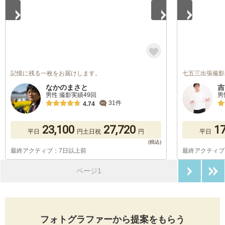
記憶に残る一枚をお届けします。
七五三出張撮影
なかのまさと
吉
男性 撮影実績49回
男
31件
4.74
23,100
27,720
17
平日
円
土日祝
円
平日
最終アクティブ：7日以上前
最終アクティブ
次のペ
ページ1
フォトグラファーから提案をもらう