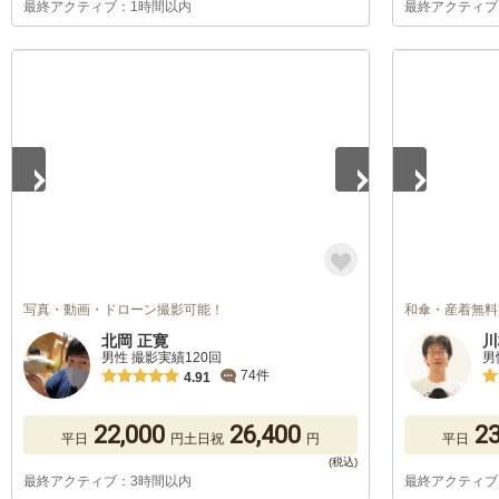
最終アクティブ：1時間以内
最終アクティブ
1
/
5
1
/
5
写真・動画・ドローン撮影可能！
和傘・産着無料
北岡 正寛
川
男性 撮影実績120回
男
74件
4.91
22,000
26,400
23
平日
円
土日祝
円
平日
最終アクティブ：3時間以内
最終アクティブ