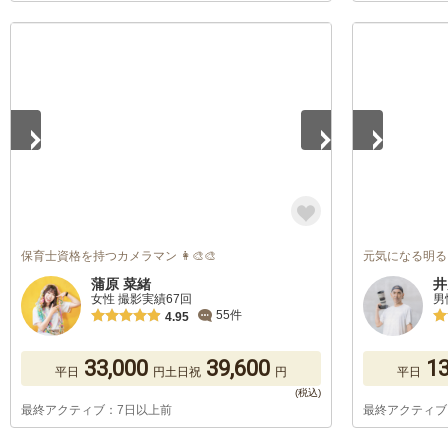
1
/
5
1
/
5
保育士資格を持つカメラマン 👩‍🎨🎨
元気になる明る
蒲原 菜緒
井
女性 撮影実績67回
男
55件
4.95
33,000
39,600
13
平日
円
土日祝
円
平日
最終アクティブ：7日以上前
最終アクティブ