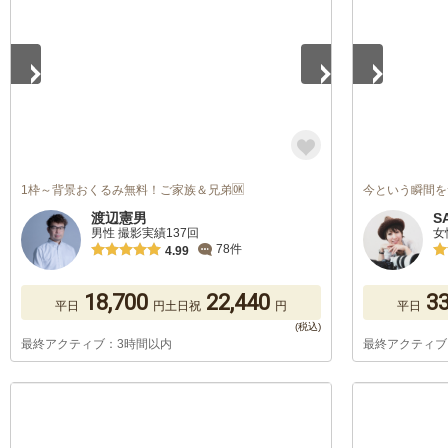
1枠～背景おくるみ無料！ご家族＆兄弟🆗
今という瞬間を
渡辺憲男
S
男性 撮影実績137回
女
78件
4.99
18,700
22,440
33
平日
円
土日祝
円
平日
最終アクティブ：3時間以内
最終アクティブ
1
/
5
1
/
5