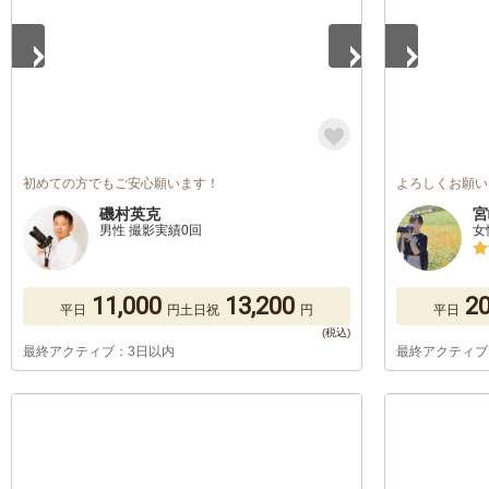
初めての方でもご安心願います！
よろしくお願い
磯村英克
宮
男性 撮影実績0回
女
11,000
13,200
20
平日
円
土日祝
円
平日
最終アクティブ：3日以内
最終アクティブ
1
/
5
1
/
5