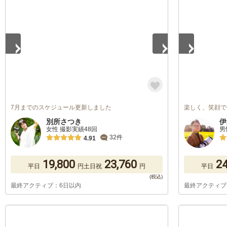
1
/
5
1
/
5
7月までのスケジュール更新しました
楽しく、笑顔で
別所さつき
伊
女性 撮影実績48回
男
32件
4.91
19,800
23,760
24
平日
円
土日祝
円
平日
最終アクティブ：6日以内
最終アクティブ
1
/
5
1
/
5