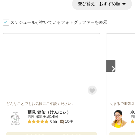
並び替え：
おすすめ順
スケジュールが空いているフォトグラファーを表示
1
/
5
どんなことでもお気軽にご相談ください。
＼まるで出張ス
爾見 健佑（けんにぃ）
水
男性 撮影実績14回
男
10件
5.00