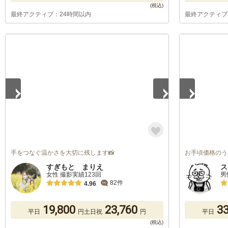
最終アクティブ：24時間以内
最終アクティブ
1
/
5
1
/
5
手をつなぐ温かさを大切に残します📸
お手頃価格のう
すぎもと まりえ
ス
女性 撮影実績123回
男
82件
4.96
19,800
23,760
33
平日
円
土日祝
円
平日