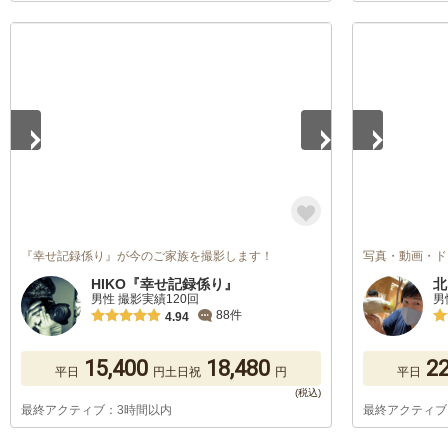
1
/
5
1
/
5
『幸せ記録係り』が今のご家族を撮影します！
写真・動画・ド
HIKO『幸せ記録係り』
北
男性 撮影実績120回
男
88件
4.94
15,400
18,480
22
平日
円
土日祝
円
平日
最終アクティブ：3時間以内
最終アクティブ