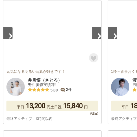
1
/
5
1
/
5
元気になる明るい写真が好きです！
1枠～背景おく
井川悟（さとる）
渡
男性 撮影実績2回
男
2件
5.00
13,200
15,840
18
平日
円
土日祝
円
平日
最終アクティブ：3時間以内
最終アクティブ