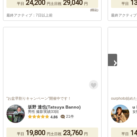
24,200
29,040
13
平日
円
土日祝
円
平日
最終アクティブ：7日以上前
最終アクティブ
1
/
5
"お盆早割りキャンペーン”開催中です！
ourphoto始
坂野 達也(Tatsuya Banno)
u 
男性 撮影実績33回
女
21件
4.86
19,800
23,760
14
平日
円
土日祝
円
平日