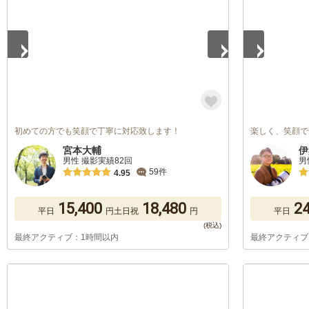
初めての方でも笑顔で丁寧に対応致します！
楽しく、笑顔で
宮本大輔
伊
男性 撮影実績82回
男
59件
4.95
15,400
18,480
24
平日
円
土日祝
円
平日
最終アクティブ：1時間以内
最終アクティブ
1
/
5
1
/
5