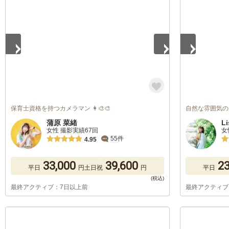
1
/
5
1
/
5
保育士資格を持つカメラマン 👩‍🎨🎨
自然な雰囲気の
蒲原 菜緒
Li
女性 撮影実績67回
女
55件
4.95
33,000
39,600
23
平日
円
土日祝
円
平日
最終アクティブ：7日以上前
最終アクティブ
1
/
5
1
/
5