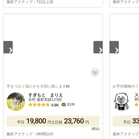
最終アクティブ：7日以上前
最終アクティブ
1
/
5
1
/
5
手をつなぐ温かさを大切に残します📸
お手頃価格のう
すぎもと まりえ
ス
女性 撮影実績123回
男
82件
4.96
19,800
23,760
33
平日
円
土日祝
円
平日
最終アクティブ：6時間以内
最終アクティブ