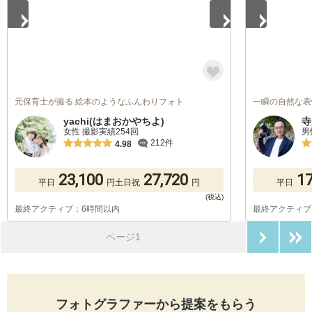
元保育士が撮る 絵本のようなふんわりフォト
一瞬の自然な表
yachi(はまおかやちよ)
寺
女性 撮影実績254回
男
212件
4.98
23,100
27,720
17
平日
円
土日祝
円
平日
最終アクティブ：6時間以内
最終アクティブ
次のペ
ページ1
フォトグラファーから提案をもらう