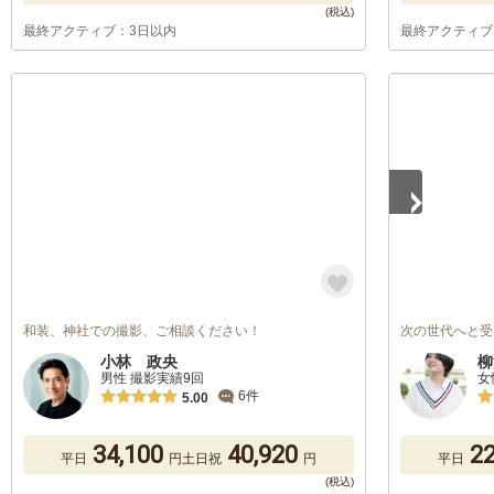
最終アクティブ：3日以内
最終アクティブ
1
/
5
和装、神社での撮影、ご相談ください！
次の世代へと受
小林 政央
柳
男性 撮影実績9回
女
6件
5.00
34,100
40,920
22
平日
円
土日祝
円
平日