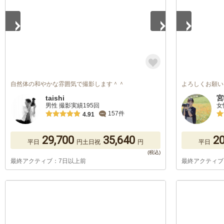
自然体の和やかな雰囲気で撮影します＾＾
よろしくお願い
taishi
宮
男性 撮影実績195回
女
157件
4.91
29,700
35,640
20
平日
円
土日祝
円
平日
最終アクティブ：7日以上前
最終アクティブ
1
/
5
1
/
5