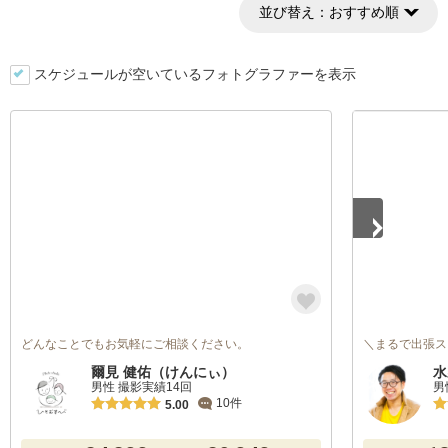
並び替え：
おすすめ順
スケジュールが空いているフォトグラファーを表示
1
/
5
どんなことでもお気軽にご相談ください。
＼まるで出張ス
爾見 健佑（けんにぃ）
水
男性 撮影実績14回
男
10件
5.00