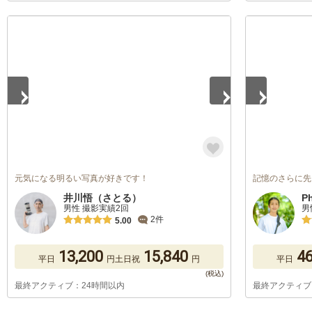
1
/
5
1
/
5
元気になる明るい写真が好きです！
記憶のさらに先
井川悟（さとる）
P
男性 撮影実績2回
男
2件
5.00
13,200
15,840
46
平日
円
土日祝
円
平日
最終アクティブ：24時間以内
最終アクティブ