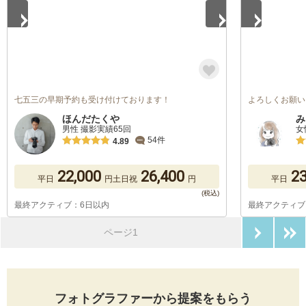
七五三の早期予約も受け付けております！
よろしくお願い
ほんだたくや
み
男性 撮影実績65回
女
54件
4.89
22,000
26,400
23
平日
円
土日祝
円
平日
最終アクティブ：6日以内
最終アクティブ
次のペ
ページ1
フォトグラファーから提案をもらう