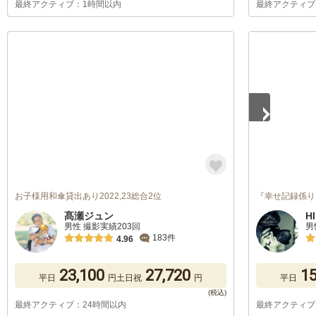
最終アクティブ：1時間以内
最終アクティブ
1
/
5
お子様用和傘貸出あり2022,23総合2位
『幸せ記録係り
髙瀬ジュン
H
男性 撮影実績203回
男
183件
4.96
23,100
27,720
15
平日
円
土日祝
円
平日
最終アクティブ：24時間以内
最終アクティブ