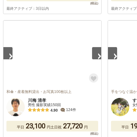
最終アクティブ：3日以内
最終アクティブ
1
/
5
1
/
5
和傘・産着無料貸出・お写真100枚以上
手をつなぐ温か
川梅 清孝
す
男性 撮影実績150回
女
124件
4.90
23,100
27,720
19
平日
円
土日祝
円
平日