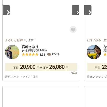
よろしくお願いします！
記憶に残る一枚
宮崎さゆり
な
女性 撮影実績149回
男
122件
4.98
20,900
25,080
23
平日
円
土日祝
円
平日
最終アクティブ：3日以内
最終アクティブ
1
/
5
1
/
5