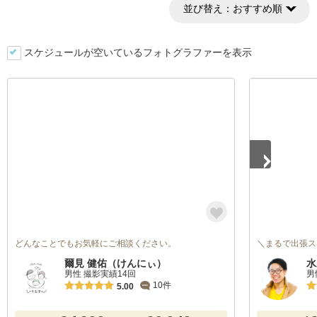
並び替え：
おすすめ順
スケジュールが空いているフォトグラファーを表示
1
/
5
どんなことでもお気軽にご相談ください。
＼まるで出張ス
爾見 健佑（けんにぃ）
水
男性 撮影実績14回
男
10件
5.00