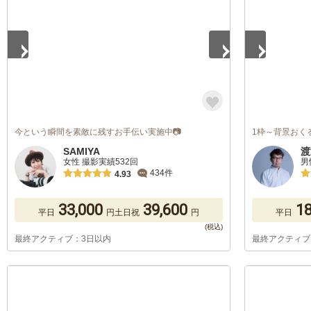
今という瞬間を素敵に残すお手伝い実施中📷
1枠～背景おく
SAMIYA
渡
女性 撮影実績532回
男
434件
4.93
33,000
39,600
18
平日
円
土日祝
円
平日
最終アクティブ：3日以内
最終アクティブ
1
/
5
1
/
5