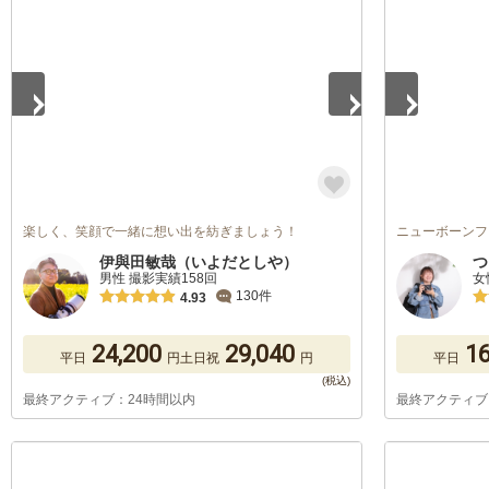
1
/
5
1
/
5
楽しく、笑顔で一緒に想い出を紡ぎましょう！
ニューボーンフ
伊與田敏哉（いよだとしや）
つ
男性 撮影実績158回
女
130件
4.93
24,200
29,040
16
平日
円
土日祝
円
平日
最終アクティブ：24時間以内
最終アクティブ
1
/
5
1
/
5