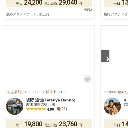
24,200
29,040
13
平日
円
土日祝
円
平日
最終アクティブ：7日以上前
最終アクティブ
1
/
5
"お盆早割りキャンペーン”開催中です！
ourphoto始
坂野 達也(Tatsuya Banno)
u 
男性 撮影実績33回
女
21件
4.86
19,800
23,760
14
平日
円
土日祝
円
平日