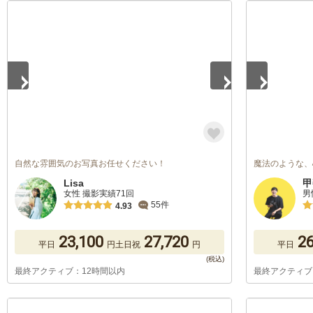
1
/
5
1
/
5
自然な雰囲気のお写真お任せください！
魔法のような、
Lisa
甲
女性 撮影実績71回
男
55件
4.93
23,100
27,720
26
平日
円
土日祝
円
平日
最終アクティブ：12時間以内
最終アクティブ