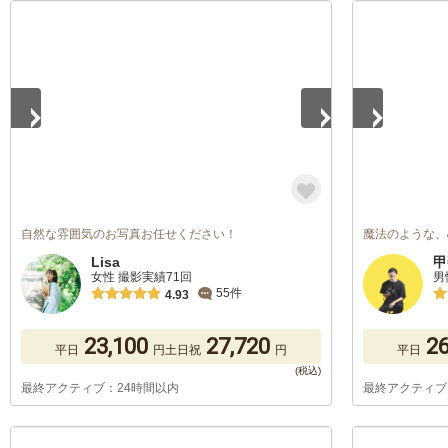
1
/
5
1
/
5
自然な雰囲気のお写真お任せください！
魔法のような、
Lisa
甲
女性 撮影実績71回
男
55件
4.93
23,100
27,720
26
平日
円
土日祝
円
平日
最終アクティブ：24時間以内
最終アクティブ