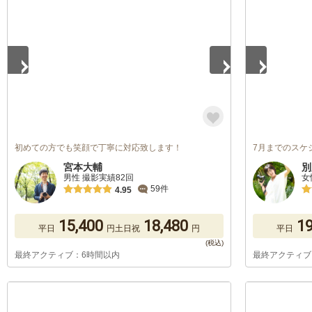
1
/
5
1
/
5
初めての方でも笑顔で丁寧に対応致します！
7月までのスケ
宮本大輔
別
男性 撮影実績82回
女
59件
4.95
15,400
18,480
19
平日
円
土日祝
円
平日
最終アクティブ：6時間以内
最終アクティブ
1
/
5
1
/
5