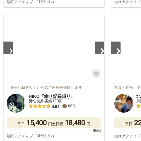
最終アクティブ：1時間以内
最終アクティブ
1
/
5
1
/
5
『幸せ記録係り』が今のご家族を撮影します！
写真・動画・ド
HIKO『幸せ記録係り』
北
男性 撮影実績120回
男
88件
4.94
15,400
18,480
22
平日
円
土日祝
円
平日
最終アクティブ：3時間以内
最終アクティブ