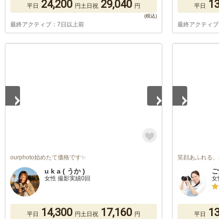
24,200
29,040
13
平日
円
土日祝
円
平日
最終アクティブ：7日以上前
最終アクティブ
1
/
5
1
/
2
ourphoto始めたて価格です✨
笑顔あふれる、
u k a ( うか )
ご
女性 撮影実績0回
女
14,300
17,160
13
平日
円
土日祝
円
平日