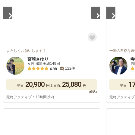
よろしくお願いします！
一瞬の自然な表
宮崎さゆり
寺
女性 撮影実績149回
男
122件
4.98
20,900
25,080
17
平日
円
土日祝
円
平日
最終アクティブ：12時間以内
最終アクティブ
1
/
5
1
/
5