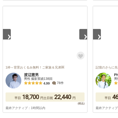
1
/
5
1
/
5
1枠～背景おくるみ無料！ご家族＆兄弟🆗
記憶のさらに先
渡辺憲男
P
男性 撮影実績138回
男
78件
4.99
18,700
22,440
46
平日
円
土日祝
円
平日
最終アクティブ：1時間以内
最終アクティブ