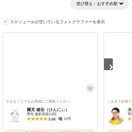
並び替え：
おすすめ順
スケジュールが空いているフォトグラファーを表示
1
/
5
どんなことでもお気軽にご相談ください。
＼まるで出張ス
爾見 健佑（けんにぃ）
水
男性 撮影実績14回
男
10件
5.00