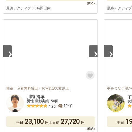
最終アクティブ：3時間以内
最終アクティブ
1
/
5
1
/
5
和傘・産着無料貸出・お写真100枚以上
手をつなぐ温か
川梅 清孝
す
男性 撮影実績150回
女
124件
4.90
23,100
27,720
19
平日
円
土日祝
円
平日