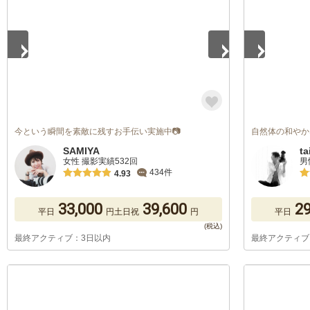
今という瞬間を素敵に残すお手伝い実施中📷
自然体の和やか
SAMIYA
ta
女性 撮影実績532回
男
434件
4.93
33,000
39,600
29
平日
円
土日祝
円
平日
最終アクティブ：3日以内
最終アクティブ
1
/
5
1
/
5