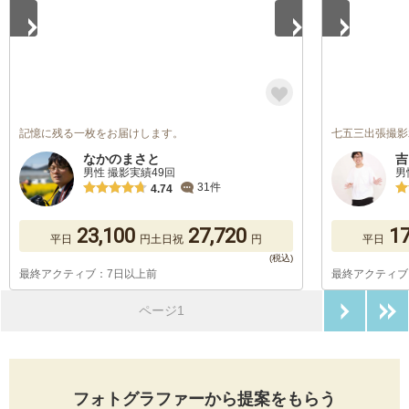
記憶に残る一枚をお届けします。
七五三出張撮影
なかのまさと
吉
男性 撮影実績49回
男
31件
4.74
23,100
27,720
17
平日
円
土日祝
円
平日
最終アクティブ：7日以上前
最終アクティブ
次のペ
ページ1
フォトグラファーから提案をもらう