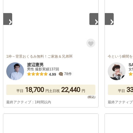
1枠～背景おくるみ無料！ご家族＆兄弟🆗
今という瞬間を
渡辺憲男
S
男性 撮影実績137回
女
78件
4.99
18,700
22,440
33
平日
円
土日祝
円
平日
最終アクティブ：1時間以内
最終アクティブ
1
/
5
1
/
5