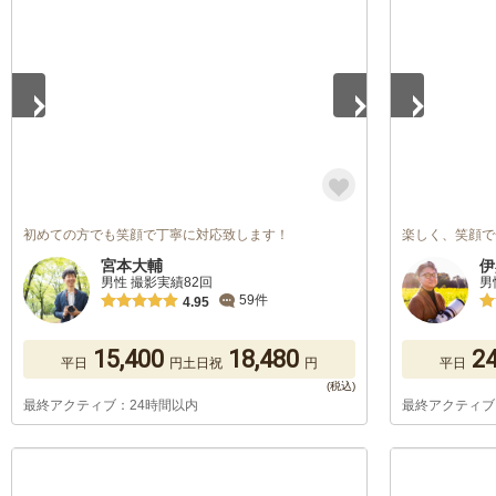
1
/
5
1
/
5
初めての方でも笑顔で丁寧に対応致します！
楽しく、笑顔で
宮本大輔
伊
男性 撮影実績82回
男
59件
4.95
15,400
18,480
24
平日
円
土日祝
円
平日
最終アクティブ：24時間以内
最終アクティブ
1
/
5
1
/
5