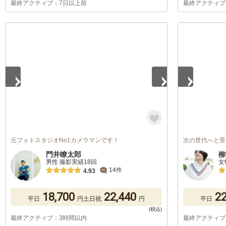
最終アクティブ：7日以上前
最終アクティブ
1
/
4
1
/
5
元フォトスタジオNo1カメラマンです！
次の世代へと受
門井瞭太郎
柳
男性 撮影実績18回
女
14件
4.93
18,700
22,440
22
平日
円
土日祝
円
平日
最終アクティブ：3時間以内
最終アクティブ