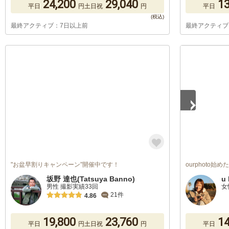
24,200
29,040
13
平日
円
土日祝
円
平日
最終アクティブ：7日以上前
最終アクティブ
1
/
5
"お盆早割りキャンペーン”開催中です！
ourphoto始
坂野 達也(Tatsuya Banno)
u 
男性 撮影実績33回
女
21件
4.86
19,800
23,760
14
平日
円
土日祝
円
平日