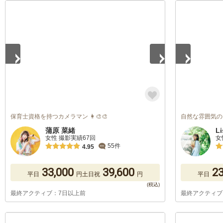
1
/
5
1
/
5
保育士資格を持つカメラマン 👩‍🎨🎨
自然な雰囲気の
蒲原 菜緒
Li
女性 撮影実績67回
女
55件
4.95
33,000
39,600
23
平日
円
土日祝
円
平日
最終アクティブ：7日以上前
最終アクティブ