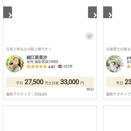
元気と明るさが取り柄です！
元保育士が撮る
細江亜里沙
y
女性 撮影実績198回
女
161件
4.97
27,500
33,000
23
平日
円
土日祝
円
平日
最終アクティブ：3日以内
最終アクティブ
1
/
5
1
/
5