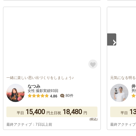
1
/
5
一緒に楽しい思い出づくりをしましょう♪
元気になる明る
なつみ
井
女性 撮影実績93回
男
80件
4.86
15,400
18,480
13
平日
円
土日祝
円
平日
最終アクティブ：7日以上前
最終アクティブ