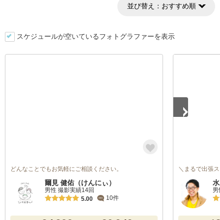
並び替え：
おすすめ順
スケジュールが空いているフォトグラファーを表示
1
/
5
どんなことでもお気軽にご相談ください。
＼まるで出張ス
爾見 健佑（けんにぃ）
水
男性 撮影実績14回
男
10件
5.00