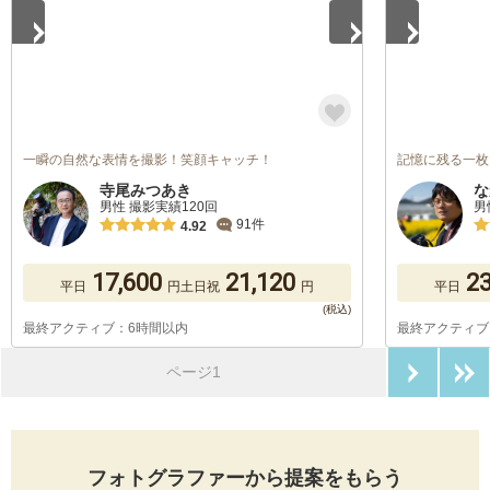
一瞬の自然な表情を撮影！笑顔キャッチ！
記憶に残る一枚
寺尾みつあき
な
男性 撮影実績120回
男
91件
4.92
17,600
21,120
23
平日
円
土日祝
円
平日
最終アクティブ：6時間以内
最終アクティブ
次のペ
ページ1
フォトグラファーから提案をもらう