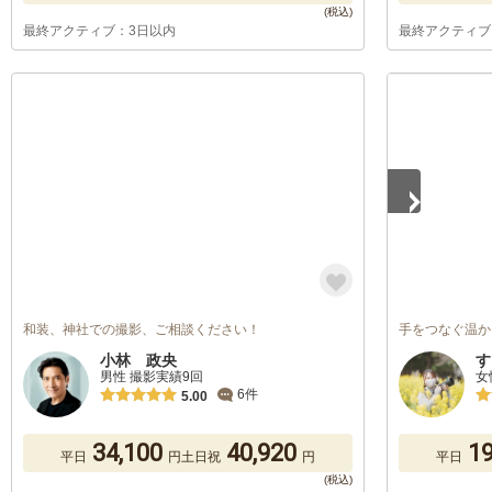
最終アクティブ：3日以内
最終アクティブ
1
/
5
和装、神社での撮影、ご相談ください！
手をつなぐ温か
小林 政央
す
男性 撮影実績9回
女
6件
5.00
34,100
40,920
19
平日
円
土日祝
円
平日