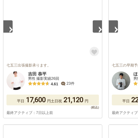
1
/
5
1
/
5
七五三出張撮影承ります。
七五三の早期予
吉田 恭平
ほ
男性 撮影実績26回
男
23件
4.61
17,600
21,120
22
平日
円
土日祝
円
平日
最終アクティブ：7日以上前
最終アクティブ
1
/
5
1
/
5