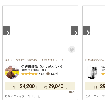
1
/
5
1
/
5
楽しく、笑顔で一緒に想い出を紡ぎましょう！
自然体の和やか
伊與田敏哉（いよだとしや）
ta
男性 撮影実績158回
男
130件
4.93
24,200
29,040
29
平日
円
土日祝
円
平日
最終アクティブ：7日以上前
最終アクティブ