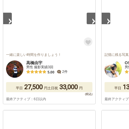
一緒に楽しい時間を作りましょう！
記憶に残る写真
高橋由宇
O
男性 撮影実績3回
男
2件
5.00
27,500
33,000
13
平日
円
土日祝
円
平日
最終アクティブ：6日以内
最終アクティブ
1
/
5
1
/
5