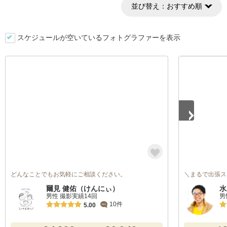
並び替え：
おすすめ順
スケジュールが空いているフォトグラファーを表示
1
/
5
どんなことでもお気軽にご相談ください。
＼まるで出張ス
爾見 健佑（けんにぃ）
水
男性 撮影実績14回
男
10件
5.00