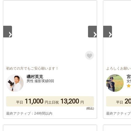
1
/
5
1
/
5
初めての方でもご安心願います！
よろしくお願い
磯村英克
宮
男性 撮影実績0回
女
11,000
13,200
20
平日
円
土日祝
円
平日
最終アクティブ：24時間以内
最終アクティブ