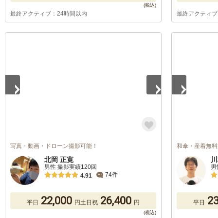
最終アクティブ：24時間以内
最終アクティブ
1
/
5
1
/
5
写真・動画・ドローン撮影可能！
和傘・産着無料
北岡 正寛
川
男性 撮影実績120回
男
74件
4.91
22,000
26,400
23
平日
円
土日祝
円
平日