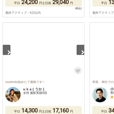
24,200
29,040
13
平日
円
土日祝
円
平日
最終アクティブ：6日以内
最終アクティブ
1
/
5
ourphoto始めたて価格です✨
和装、神社での
u k a ( うか )
小
女性 撮影実績0回
男
14,300
17,160
34
平日
円
土日祝
円
平日