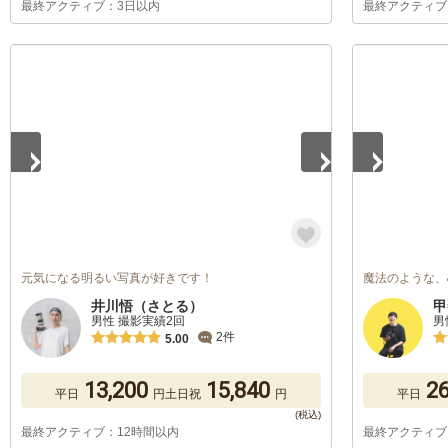
最終アクティブ：3日以内
最終アクティブ
1
/
5
1
/
5
元気になる明るい写真が好きです！
魔法のような、
井川悟（さとる）
甲
男性 撮影実績2回
男
2件
5.00
13,200
15,840
26
平日
円
土日祝
円
平日
最終アクティブ：12時間以内
最終アクティブ