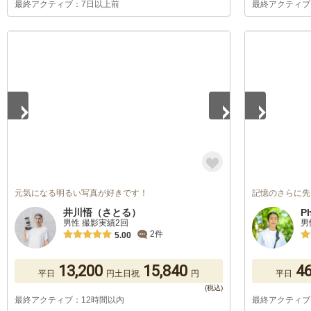
最終アクティブ：7日以上前
最終アクティブ
1
/
5
1
/
5
元気になる明るい写真が好きです！
記憶のさらに先
井川悟（さとる）
P
男性 撮影実績2回
男
2件
5.00
13,200
15,840
46
平日
円
土日祝
円
平日
最終アクティブ：12時間以内
最終アクティブ