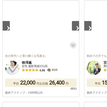
1
/
5
1
/
5
次の世代へと受け継ぐお写真を。
初めての方でも
柳澤薫
宮
女性 撮影実績151回
男
90件
4.96
22,000
26,400
15
平日
円
土日祝
円
平日
最終アクティブ：24時間以内
最終アクティブ