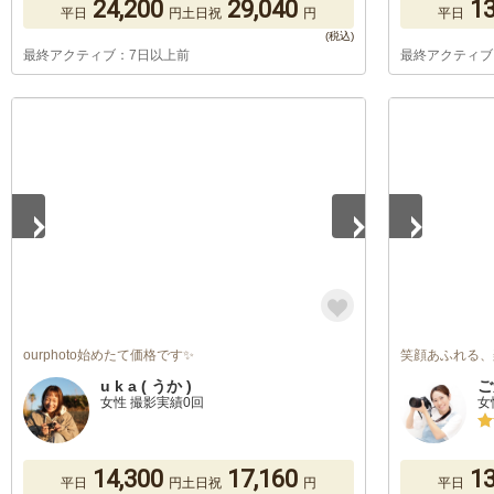
24,200
29,040
13
平日
円
土日祝
円
平日
最終アクティブ：7日以上前
最終アクティブ
1
/
5
1
/
2
ourphoto始めたて価格です✨
笑顔あふれる、
u k a ( うか )
ご
女性 撮影実績0回
女
14,300
17,160
13
平日
円
土日祝
円
平日