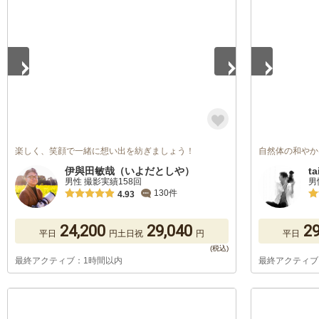
1
/
5
1
/
5
楽しく、笑顔で一緒に想い出を紡ぎましょう！
自然体の和やか
伊與田敏哉（いよだとしや）
ta
男性 撮影実績158回
男
130件
4.93
24,200
29,040
29
平日
円
土日祝
円
平日
最終アクティブ：1時間以内
最終アクティブ
1
/
5
1
/
5