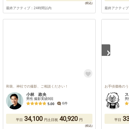
最終アクティブ：24時間以内
最終アクティブ
1
/
5
和装、神社での撮影、ご相談ください！
お手頃価格のう
小林 政央
ス
男性 撮影実績9回
男
6件
5.00
34,100
40,920
33
平日
円
土日祝
円
平日