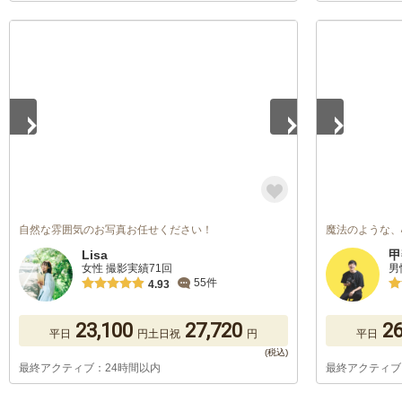
1
/
5
1
/
5
自然な雰囲気のお写真お任せください！
魔法のような、
Lisa
甲
女性 撮影実績71回
男
55件
4.93
23,100
27,720
26
平日
円
土日祝
円
平日
最終アクティブ：24時間以内
最終アクティブ