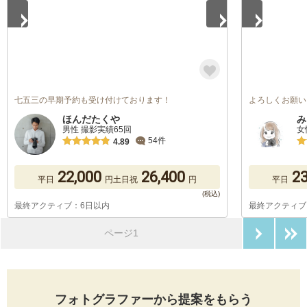
七五三の早期予約も受け付けております！
よろしくお願い
ほんだたくや
み
男性 撮影実績65回
女
54件
4.89
22,000
26,400
23
平日
円
土日祝
円
平日
最終アクティブ：6日以内
最終アクティブ
次のペ
ページ1
フォトグラファーから提案をもらう