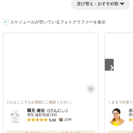
並び替え：
おすすめ順
スケジュールが空いているフォトグラファーを表示
1
/
5
どんなことでもお気軽にご相談ください。
＼まるで出張ス
爾見 健佑（けんにぃ）
水
男性 撮影実績14回
男
10件
5.00