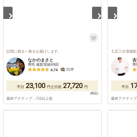
記憶に残る一枚をお届けします。
七五三出張撮影
なかのまさと
吉
男性 撮影実績49回
男
31件
4.74
23,100
27,720
17
平日
円
土日祝
円
平日
最終アクティブ：7日以上前
最終アクティブ
1
/
5
1
/
5